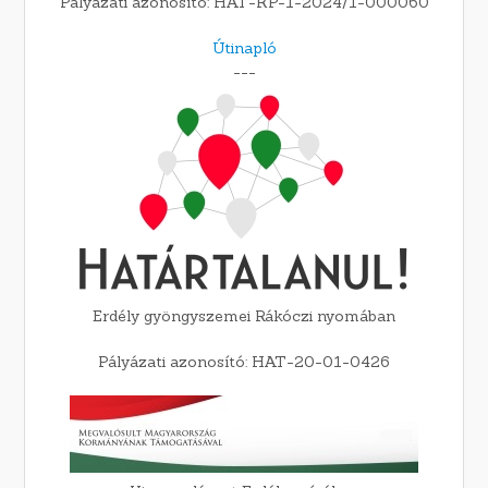
Pályázati azonosító: HAT-KP-1-2024/1-000060
Útinapló
---
Erdély gyöngyszemei Rákóczi nyomában
Pályázati azonosító: HAT-20-01-0426