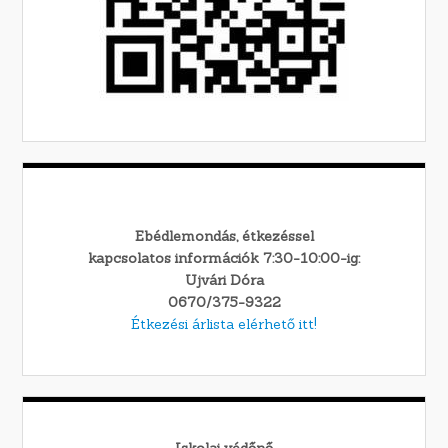
Ebédlemondás, étkezéssel
kapcsolatos információk 7:30-10:00-ig:
Ujvári Dóra
0670/375-9322
Étkezési árlista elérhető itt!