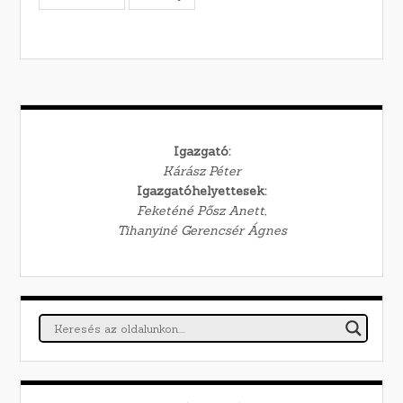
Igazgató:
Kárász Péter
Igazgatóhelyettesek:
Feketéné Pősz Anett,
Tihanyiné Gerencsér Ágnes