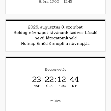
8. óra: 15:00 – 15:45
2026. augusztus 8. szombat
Boldog névnapot kívánunk kedves László
nevű látogatóinknak!
Holnap Emőd ünnepli a névnapját.
Becsengetés
23
:
22
:
12
:
43
NAP
ÓRA
PERC
MP
múlva