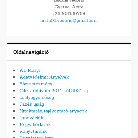
Iskolai védőnő
Gyetvai Anita
+36202150768
anita01.vedono@gmail.com
Oldalnavigáció
A.I. Matyi
Adatvédelmi irányelvek
Bázisintézmény
Cikk archívum 2011-től 2021-ig
Esélyegyenlőség
Fazék újság
Hitoktatás, tájékoztató anyagok
Innovációk
Jó gyakorlatok
Könyvtárunk