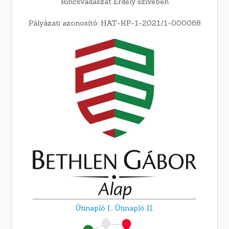
Kincsvadászat Erdély szívében
Pályázati azonosító: HAT-KP-1-2021/1-000068
Útinapló I.,
Útinapló II.