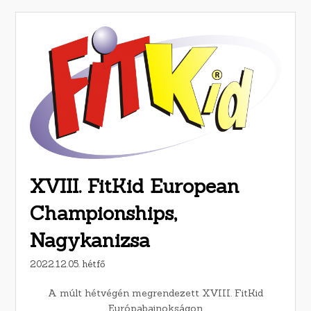
XVIII. FitKid European
Championships,
Nagykanizsa
2022.12.05. hétfő
A múlt hétvégén megrendezett XVIII. FitKid
Európabajnokságon