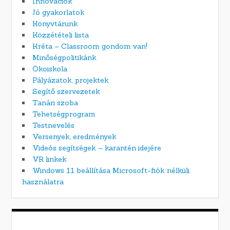
Innovációk
Jó gyakorlatok
Könyvtárunk
Közzétételi lista
Kréta – Classroom gondom van!
Minőségpolitikánk
Ökoiskola
Pályázatok, projektek
Segítő szervezetek
Tanári szoba
Tehetségprogram
Testnevelés
Versenyek, eredmények
Videós segítségek – karantén idejére
VR linkek
Windows 11 beállítása Microsoft-fiók nélküli
használatra