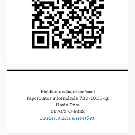
Ebédlemondás, étkezéssel
kapcsolatos információk 7:30-10:00-ig:
Ujvári Dóra
0670/375-9322
Étkezési árlista elérhető itt!