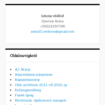
Iskolai védőnő
Gyetvai Anita
+36202150768
anita01.vedono@gmail.com
Oldalnavigáció
A.I. Matyi
Adatvédelmi irányelvek
Bázisintézmény
Cikk archívum 2011-től 2021-ig
Esélyegyenlőség
Fazék újság
Hitoktatás, tájékoztató anyagok