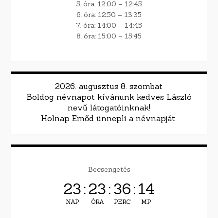
5. óra: 12:00 – 12:45
6. óra: 12:50 – 13:35
7. óra: 14:00 – 14:45
8. óra: 15:00 – 15:45
2026. augusztus 8. szombat
Boldog névnapot kívánunk kedves László
nevű látogatóinknak!
Holnap Emőd ünnepli a névnapját.
Becsengetés
23
:
23
:
36
:
13
NAP
ÓRA
PERC
MP