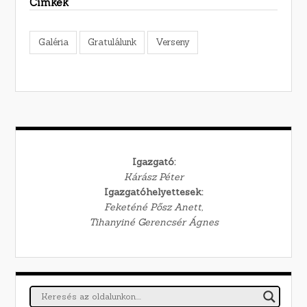
Címkék
Galéria
Gratulálunk
Verseny
Igazgató:
Kárász Péter
Igazgatóhelyettesek:
Feketéné Pősz Anett,
Tihanyiné Gerencsér Ágnes