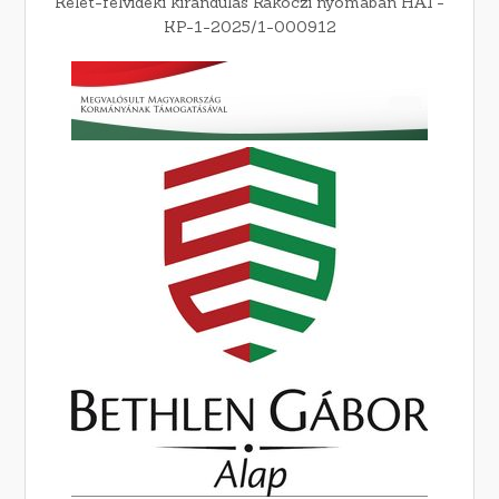
Kelet-felvidéki kirándulás Rákóczi nyomában HAT-
KP-1-2025/1-000912