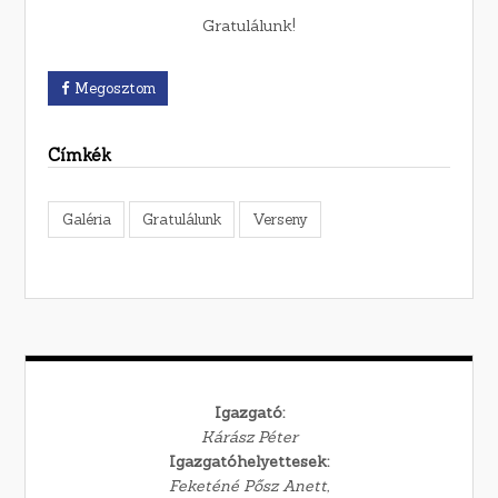
Gratulálunk!
Megosztom
Címkék
Galéria
Gratulálunk
Verseny
Igazgató:
Kárász Péter
Igazgatóhelyettesek:
Feketéné Pősz Anett,