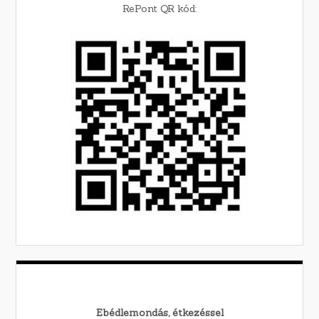
RePont QR kód:
Ebédlemondás, étkezéssel