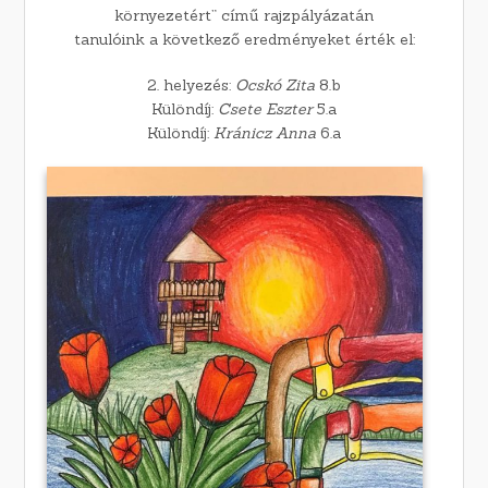
környezetért” című rajzpályázatán
tanulóink a következő eredményeket érték el:
2. helyezés:
Ocskó Zita
8.b
Különdíj:
Csete Eszter
5.a
Különdíj:
Kránicz Anna
6.a