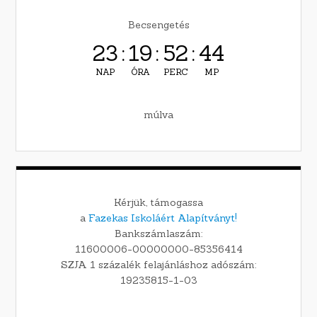
Becsengetés
23
:
19
:
52
:
43
NAP
ÓRA
PERC
MP
múlva
Kérjük, támogassa
a
Fazekas Iskoláért Alapítványt!
Bankszámlaszám:
11600006-00000000-85356414
SZJA 1 százalék felajánláshoz adószám:
19235815-1-03