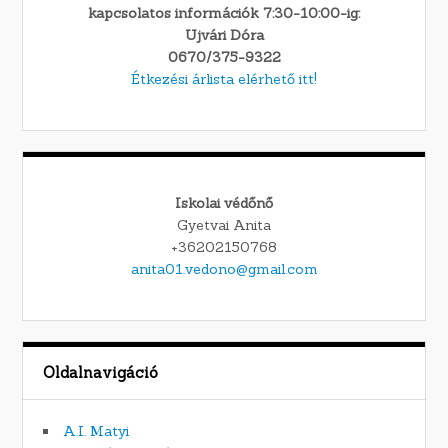
kapcsolatos információk 7:30-10:00-ig:
Ujvári Dóra
0670/375-9322
Étkezési árlista elérhető itt!
Iskolai védőnő
Gyetvai Anita
+36202150768
anita01.vedono@gmail.com
Oldalnavigáció
A.I. Matyi