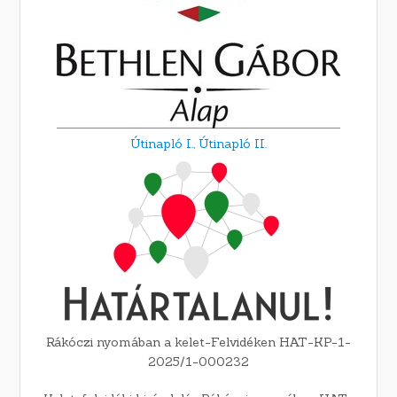
Útinapló I.,
Útinapló II.
Rákóczi nyomában a kelet-Felvidéken HAT-KP-1-
2025/1-000232