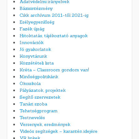
Adatvédelmi irányelvek
Bázisintézmény
Cikk archívum 2011-től 2021-ig
Esélyegyenlőség
Fazék újság
Hitoktatás, tájékoztató anyagok
Innovációk
Jó gyakorlatok
Könyvtárunk
Közzétételi lista
Kréta – Classroom gondom van!
Minőségpolitikánk
Ökoiskola
Pályázatok, projektek
Segítő szervezetek
Tanári szoba
Tehetségprogram
Testnevelés
Versenyek, eredmények
Videós segítségek – karantén idejére
VR linkek