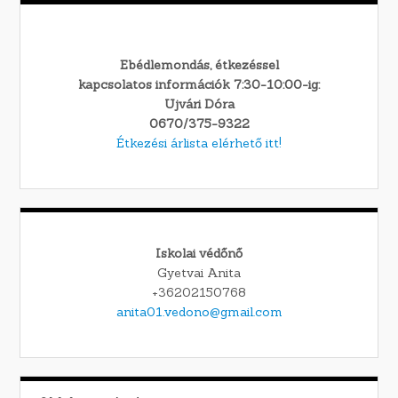
Ebédlemondás, étkezéssel
kapcsolatos információk 7:30-10:00-ig:
Ujvári Dóra
0670/375-9322
Étkezési árlista elérhető itt!
Iskolai védőnő
Gyetvai Anita
+36202150768
anita01.vedono@gmail.com