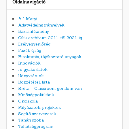
Oldalnavigáció
A.I. Matyi
Adatvédelmi irányelvek
Bázisintézmény
Cikk archívum 2011-től 2021-ig
Esélyegyenlőség
Fazék újság
Hitoktatás, tájékoztató anyagok
Innovációk
Jó gyakorlatok
Könyvtárunk
Közzétételi lista
Kréta – Classroom gondom van!
Minőségpolitikánk
Ökoiskola
Pályázatok, projektek
Segítő szervezetek
Tanári szoba
Tehetségprogram