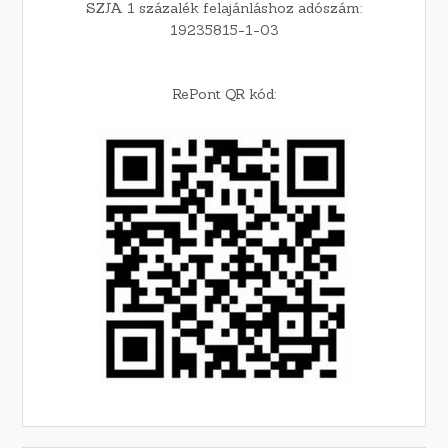
SZJA 1 százalék felajánláshoz adószám:
19235815-1-03
RePont QR kód: