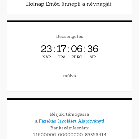
Holnap Emőd ünnepli a névnapját.
Becsengetés
23
:
17
:
06
:
35
NAP
ÓRA
PERC
MP
múlva
Kérjük, támogassa
a
Fazekas Iskoláért Alapítványt!
Bankszámlaszám:
11600006-00000000-85356414