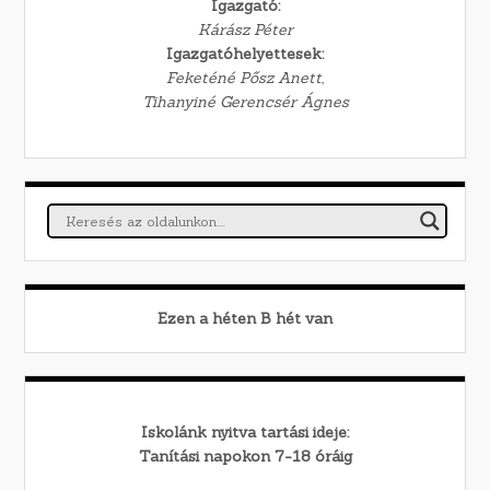
Igazgató:
Kárász Péter
Igazgatóhelyettesek:
Feketéné Pősz Anett,
Tihanyiné Gerencsér Ágnes
Ezen a héten
B
hét van
Iskolánk nyitva tartási ideje:
Tanítási napokon 7-18 óráig