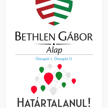
Útinapló I.,
Útinapló II.