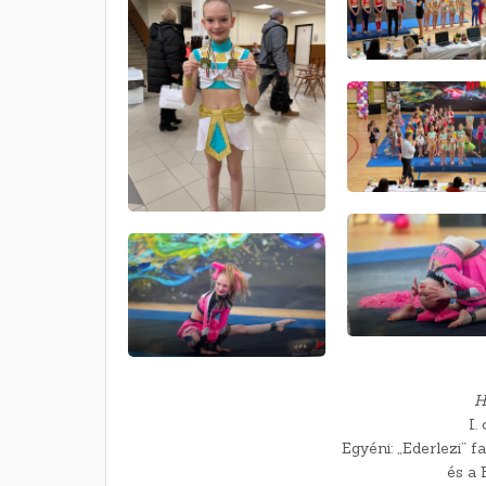
H
I.
Egyéni: „Ederlezi” f
és a 