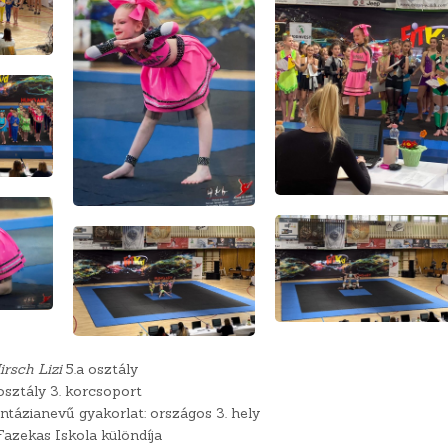
irsch Lizi
5.a osztály
 osztály 3. korcsoport
antázianevű gyakorlat: országos 3. hely
Fazekas Iskola különdíja