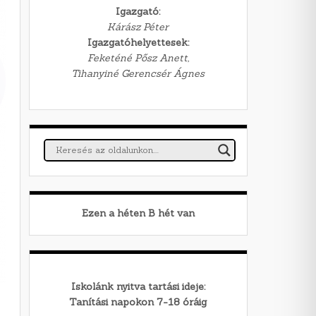
Igazgató:
Kárász Péter
Igazgatóhelyettesek:
Feketéné Pősz Anett,
Tihanyiné Gerencsér Ágnes
Ezen a héten
B
hét van
Iskolánk nyitva tartási ideje:
Tanítási napokon 7-18 óráig