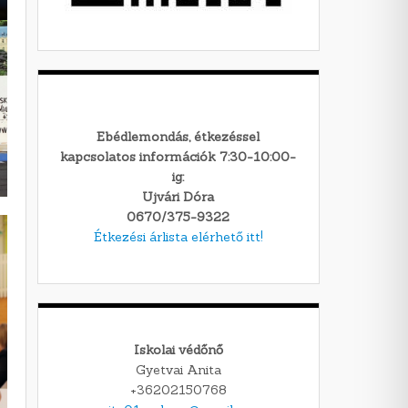
Ebédlemondás, étkezéssel
kapcsolatos információk 7:30-10:00-
ig:
Ujvári Dóra
0670/375-9322
Étkezési árlista elérhető itt!
Iskolai védőnő
Gyetvai Anita
+36202150768