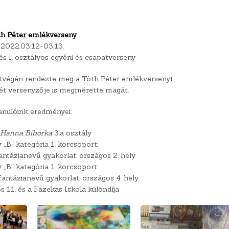
h Péter emlékverseny
2022.03.12-03.13.
 és I. osztályos egyéni és csapatverseny
étvégén rendezte meg a Tóth Péter emlékversenyt,
ét versenyzője is megmérette magát.
anulóink eredményei:
 Hanna Bíborka
3.a osztály
y „B” kategória 1. korcsoport:
fantázianevű gyakorlat: országos 2. hely
y „B” kategória 1. korcsoport:
fantázianevű gyakorlat: országos 4. hely
s 11. és a Fazekas Iskola különdíja