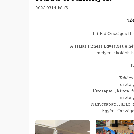
2022.03.14. hétfő
Tót
Fit Kid Országos II.
A Halas Fitness Egyesület e h
melyen iskolánk k
T
Takács
II. osztál
Kiscsapat: „Africa” 
II. osztál
Nagycsapat: „Farao” 
Egyéni: Országo