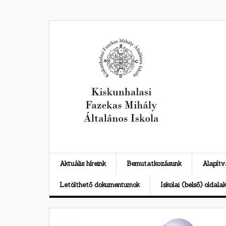
Skip
to
content
Aktuális híreink
Bemutatkozásunk
Alapít
Letölthető dokumentumok
Iskolai (belső) oldala