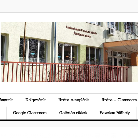
ványunk
Dolgozóink
Kréta e-naplónk
Kréta – Classroom
k
Google Classroom
Galériás cikkek
Fazekas Műhely