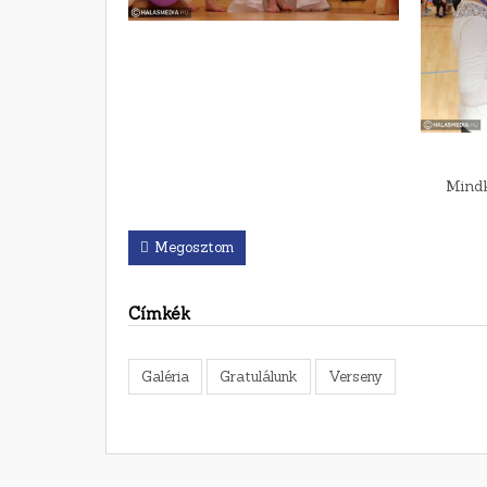
Mindk
Megosztom
Címkék
Galéria
Gratulálunk
Verseny