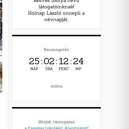
kedves Ibolya nevű
látogatóinknak!
Holnap László ünnepli a
névnapját.
Becsengetés
25
:
02
:
12
:
23
NAP
ÓRA
PERC
MP
múlva
Kérjük, támogassa
a
Fazekas Iskoláért Alapítványt!