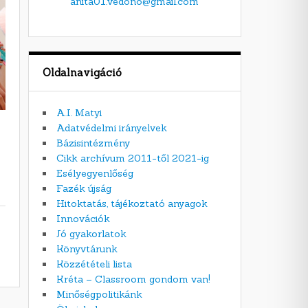
anita01.vedono@gmail.com
Oldalnavigáció
A.I. Matyi
Adatvédelmi irányelvek
Bázisintézmény
Cikk archívum 2011-től 2021-ig
Esélyegyenlőség
Fazék újság
Hitoktatás, tájékoztató anyagok
Innovációk
Jó gyakorlatok
Könyvtárunk
Közzétételi lista
Kréta – Classroom gondom van!
Minőségpolitikánk