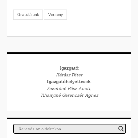
Gratulálunk
Verseny
Igazgató:
Kárász Péter
Igazgatóhelyettesek:
Feketéné Pősz Anett,
Tihanyiné Gerencsér Ágnes