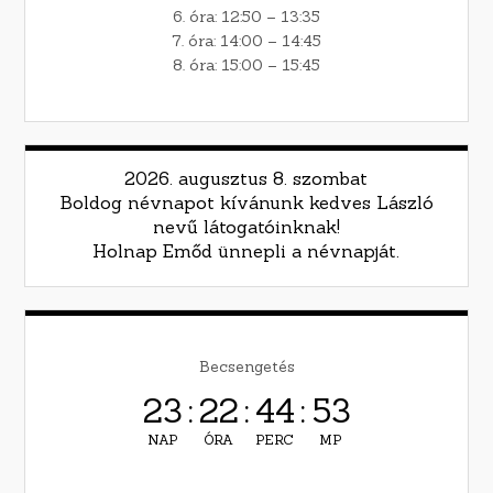
6. óra: 12:50 – 13:35
7. óra: 14:00 – 14:45
8. óra: 15:00 – 15:45
2026. augusztus 8. szombat
Boldog névnapot kívánunk kedves László
nevű látogatóinknak!
Holnap Emőd ünnepli a névnapját.
Becsengetés
23
:
22
:
44
:
52
NAP
ÓRA
PERC
MP