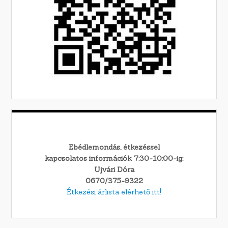
Ebédlemondás, étkezéssel
kapcsolatos információk 7:30-10:00-ig:
Ujvári Dóra
0670/375-9322
Étkezési árlista elérhető itt!