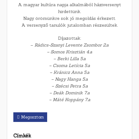
A magyar kultúra napja alkalmából háziversenyt
hirdettünk.
Nagy örömünkre sok jó megoldás érkezett.
A versenyző tanulók jutalomban részesültek.
Díjazottak:
–
Rádics-Szanyi Levente Zsombor 2.a
– Somos Krisztián 4.a
– Berki Lilla 5.a
– Csoma Letícia 5.a
– Kránicz Anna 5.a
– Nagy Hanga 5.a
– Szécsi Petra 5.a
– Deák Dominik 7.a
– Máté Koppány 7.a
Megosztom
Címkék