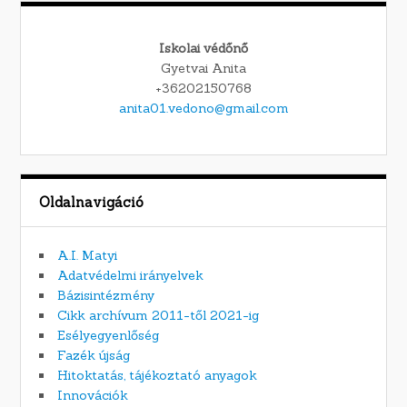
Iskolai védőnő
Gyetvai Anita
+36202150768
anita01.vedono@gmail.com
Oldalnavigáció
A.I. Matyi
Adatvédelmi irányelvek
Bázisintézmény
Cikk archívum 2011-től 2021-ig
Esélyegyenlőség
Fazék újság
Hitoktatás, tájékoztató anyagok
Innovációk