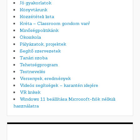
Jó gyakorlatok
Könyvtárunk
Közzétételi lista
Kréta – Classroom gondom van!
Minőségpolitikánk
Ökoiskola
Pályázatok, projektek
Segítő szervezetek
Tanári szoba
Tehetségprogram
Testnevelés
Versenyek, eredmények
Videós segítségek – karantén idejére
VR linkek
Windows 11 beállítása Microsoft-fiók nélküli
használatra