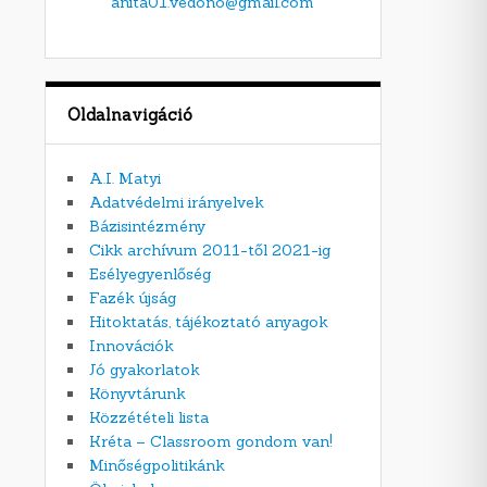
anita01.vedono@gmail.com
Oldalnavigáció
A.I. Matyi
Adatvédelmi irányelvek
Bázisintézmény
Cikk archívum 2011-től 2021-ig
Esélyegyenlőség
Fazék újság
Hitoktatás, tájékoztató anyagok
Innovációk
Jó gyakorlatok
Könyvtárunk
Közzétételi lista
Kréta – Classroom gondom van!
Minőségpolitikánk