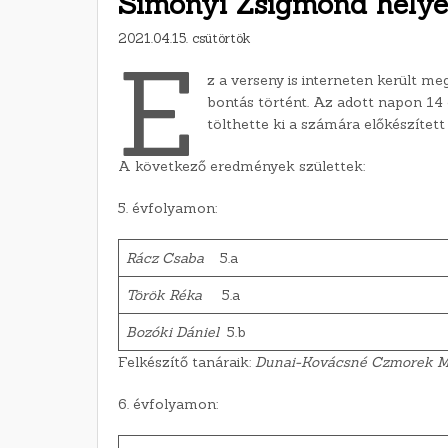
Simonyi Zsigmond helyes
2021.04.15. csütörtök
E
z a verseny is interneten került m
bontás történt. Az adott napon 14 és
tölthette ki a számára előkészített
A következő eredmények születtek:
5. évfolyamon:
Rácz Csaba
5.a
Török Réka
5.a
Bozóki Dániel
5.b
Felkészítő tanáraik:
Dunai-Kovácsné Czmorek M
6. évfolyamon: