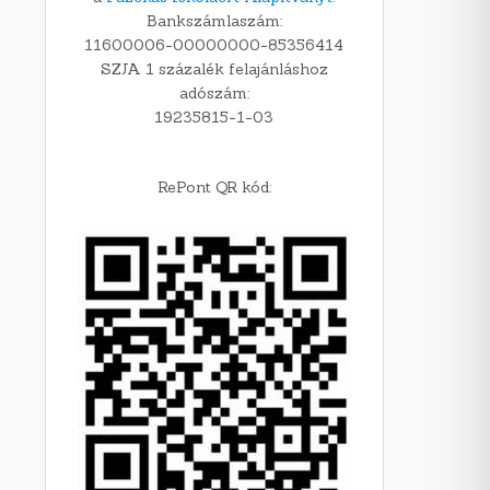
Bankszámlaszám:
11600006-00000000-85356414
SZJA 1 százalék felajánláshoz
adószám:
19235815-1-03
RePont QR kód: