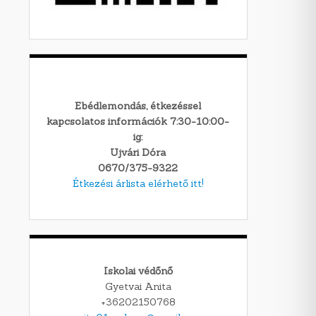
Ebédlemondás, étkezéssel
kapcsolatos információk 7:30-10:00-
ig:
Ujvári Dóra
0670/375-9322
Étkezési árlista elérhető itt!
Iskolai védőnő
Gyetvai Anita
+36202150768