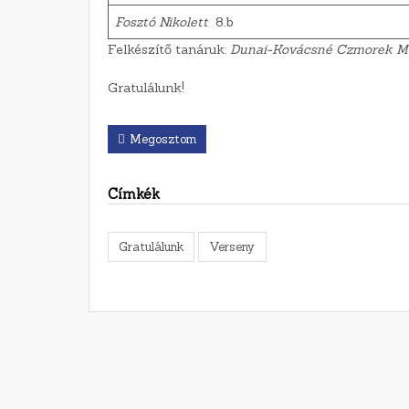
Fosztó Nikolett
8.b
Felkészítő tanáruk:
Dunai-Kovácsné Czmorek M
Gratulálunk!
Megosztom
Címkék
Gratulálunk
Verseny