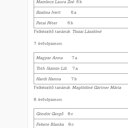
Mamlecz Laura Zoé
6.b
Szalma Ivett
6.a
Patai Péter
6.b
Felkészítő tanáruk:
Tiszai Lászlóné
7. évfolyamon:
Magyar Anna
7.a
Toth Jázmin Lili
7.a
Hardi Hanna
7.b
Felkészítő tanáruk:
Maglódiné Gärtner Mária
8. évfolyamon:
Göndör Gergő
8.c
Fekete Blanka
8.c