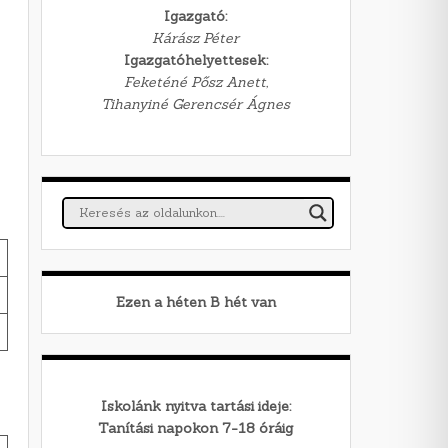
Igazgató:
Kárász Péter
Igazgatóhelyettesek:
Feketéné Pősz Anett,
Tihanyiné Gerencsér Ágnes
Ezen a héten
B
hét van
Iskolánk nyitva tartási ideje:
Tanítási napokon 7-18 óráig