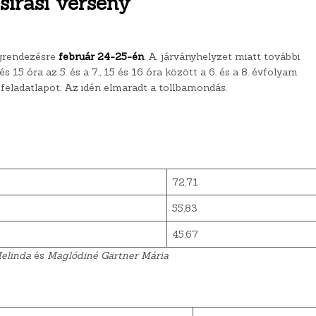
írási verseny
egrendezésre
február 24-25-én
. A járványhelyzet miatt további
 15 óra az 5. és a 7., 15 és 16 óra között a 6. és a 8. évfolyam
 feladatlapot. Az idén elmaradt a tollbamondás.
72,71
55,83
45,67
elinda
és
Maglódiné Gärtner Mária