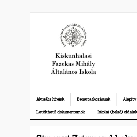
Skip
to
content
Aktuális híreink
Bemutatkozásunk
Alapít
Letölthető dokumentumok
Iskolai (belső) oldala