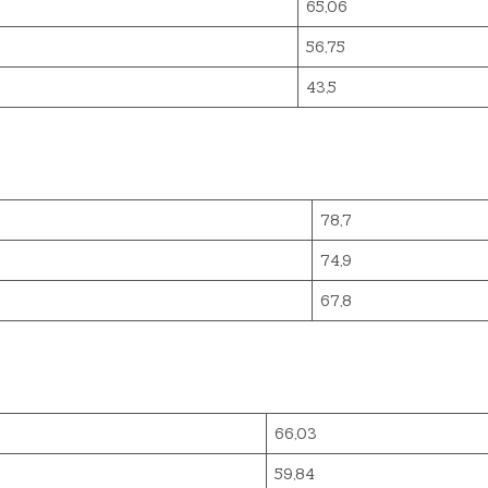
65,06
56,75
43,5
78,7
74,9
67,8
66,03
59,84