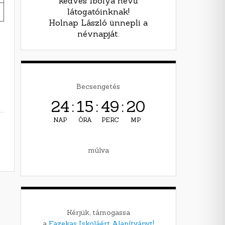
kedves Ibolya nevű
látogatóinknak!
Holnap László ünnepli a
névnapját.
Becsengetés
24
:
15
:
49
:
19
NAP
ÓRA
PERC
MP
múlva
Kérjük, támogassa
a
Fazekas Iskoláért Alapítványt!