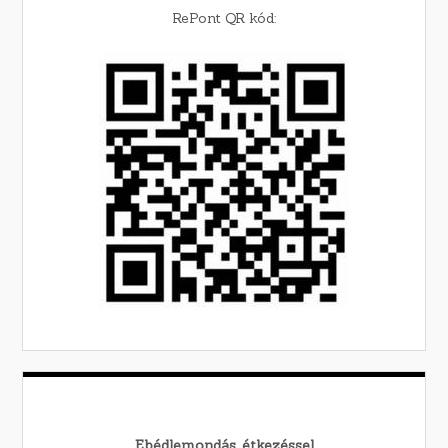
RePont QR kód:
Ebédlemondás, étkezéssel