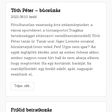
Tóth Péter – búcsúzás
2021.08.10. kedd
Pótolhatatlan veszteség érte intézményünket, a
városi sportéletet, a tornasportot.Tragikus
hirtelenséggel eltávozott nevelőtestületünkből Tóth
Péter tanár úr. Tanár urat Jáger Levente soraival
búcsúztatjuk.Isten veled, Peti! Ugye nem igaz? Az
egyik legfájóbb kérdés, amit az ember feltesz akkor,
amikor nagyon rossz hírt hall és nem akarja elhinni,
hogy megtörtént. Ha egy kortársát, barátját, fia
osztályfőnökét, egy kiváló edzőt, apát, nagyapát
veszítünk el,…
Teljes cikk...
FitKid beiratkozás