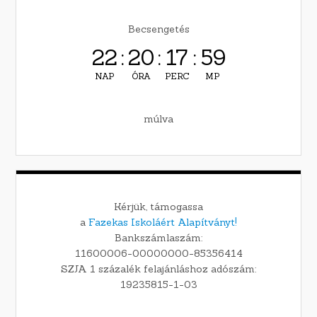
Becsengetés
22
:
20
:
17
:
58
NAP
ÓRA
PERC
MP
múlva
Kérjük, támogassa
a
Fazekas Iskoláért Alapítványt!
Bankszámlaszám:
11600006-00000000-85356414
SZJA 1 százalék felajánláshoz adószám:
19235815-1-03