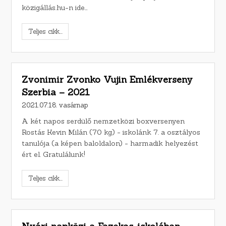
közigállás.hu-n ide…
Teljes cikk...
Zvonimir Zvonko Vujin Emlékverseny
Szerbia – 2021
2021.07.18. vasárnap
A két napos serdülő nemzetközi boxversenyen
Rostás Kevin Milán (70 kg) - iskolánk 7. a osztályos
tanulója (a képen baloldalon) - harmadik helyezést
ért el. Gratulálunk!
Teljes cikk...