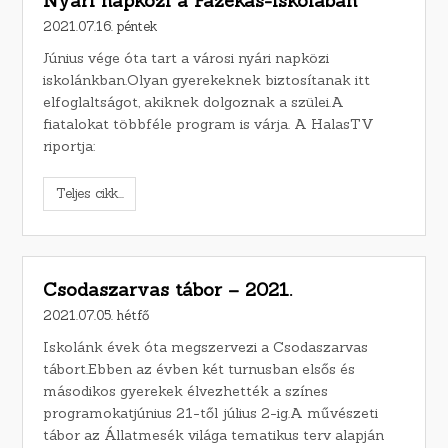
Nyári napközi a Fazekas-iskolában
2021.07.16. péntek
Június vége óta tart a városi nyári napközi
iskolánkban.Olyan gyerekeknek biztosítanak itt
elfoglaltságot, akiknek dolgoznak a szülei.A
fiatalokat többféle program is várja. A HalasTV
riportja:
Teljes cikk...
Csodaszarvas tábor – 2021.
2021.07.05. hétfő
Iskolánk évek óta megszervezi a Csodaszarvas
tábort.Ebben az évben két turnusban elsős és
másodikos gyerekek élvezhették a színes
programokatjúnius 21-től július 2-ig.A művészeti
tábor az Állatmesék világa tematikus terv alapján