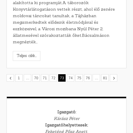
alakította ki programját.A táborozók
Könyvtárlátogatáson vettek részt, ahol élő zenére
moldovai táncokat tanultak, a Tájházban
megismerkedtek elődeink életmódjával és
eszközeivel, a Városi mozibana Nyúl Péter 2.
állatmesével szórakoztatták őket.Bácsalmáson
megnézték…
Teljes cikk...
1
…
70
71
72
73
74
75
76
…
81
Igazgató:
Kárász Péter
Igazgatóhelyettesek:
Feketéné Pősz Anett,