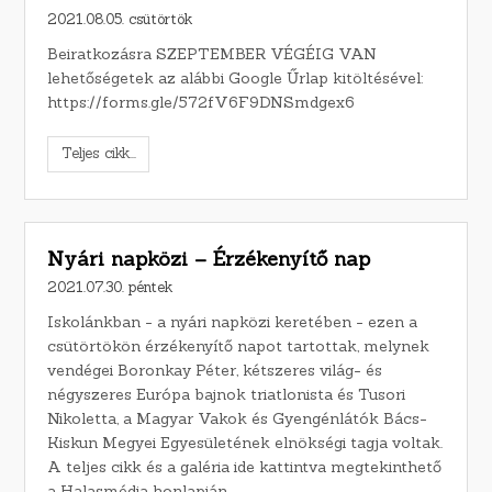
2021.08.05. csütörtök
Beiratkozásra SZEPTEMBER VÉGÉIG VAN
lehetőségetek az alábbi Google Űrlap kitöltésével:
https://forms.gle/572fV6F9DNSmdgex6
Teljes cikk...
Nyári napközi – Érzékenyítő nap
2021.07.30. péntek
Iskolánkban - a nyári napközi keretében - ezen a
csütörtökön érzékenyítő napot tartottak, melynek
vendégei Boronkay Péter, kétszeres világ- és
négyszeres Európa bajnok triatlonista és Tusori
Nikoletta, a Magyar Vakok és Gyengénlátók Bács-
Kiskun Megyei Egyesületének elnökségi tagja voltak.
A teljes cikk és a galéria ide kattintva megtekinthető
a Halasmédia honlapján.