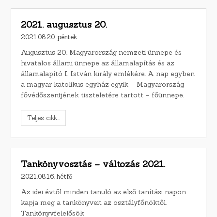
2021. augusztus 20.
2021.08.20. péntek
Augusztus 20. Magyarország nemzeti ünnepe és
hivatalos állami ünnepe az államalapítás és az
államalapító I. István király emlékére. A nap egyben
a magyar katolikus egyház egyik – Magyarország
fővédőszentjének tiszteletére tartott – főünnepe.
Teljes cikk...
Tankönyvosztás – változás 2021.
2021.08.16. hétfő
Az idei évtől minden tanuló az első tanítási napon
kapja meg a tankönyveit az osztályfőnöktől.
Tankönyvfelelősök