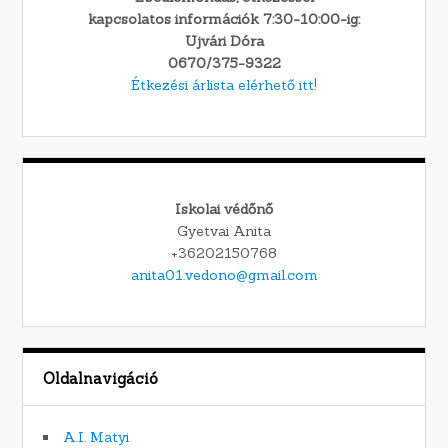
kapcsolatos információk 7:30-10:00-ig:
Ujvári Dóra
0670/375-9322
Étkezési árlista elérhető itt!
Iskolai védőnő
Gyetvai Anita
+36202150768
anita01.vedono@gmail.com
Oldalnavigáció
A.I. Matyi