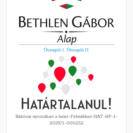
Útinapló I.,
Útinapló II.
Rákóczi nyomában a kelet-Felvidéken HAT-KP-1-
2025/1-000232