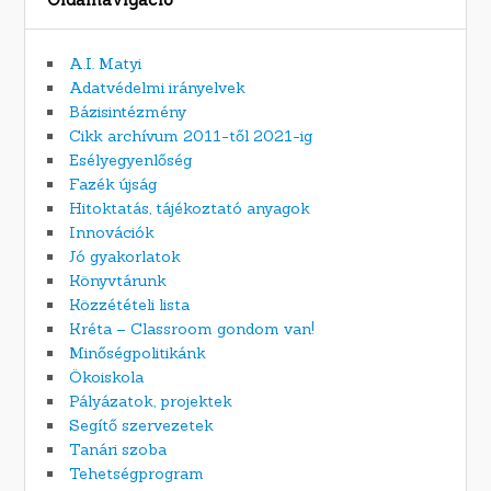
A.I. Matyi
Adatvédelmi irányelvek
Bázisintézmény
Cikk archívum 2011-től 2021-ig
Esélyegyenlőség
Fazék újság
Hitoktatás, tájékoztató anyagok
Innovációk
Jó gyakorlatok
Könyvtárunk
Közzétételi lista
Kréta – Classroom gondom van!
Minőségpolitikánk
Ökoiskola
Pályázatok, projektek
Segítő szervezetek
Tanári szoba
Tehetségprogram