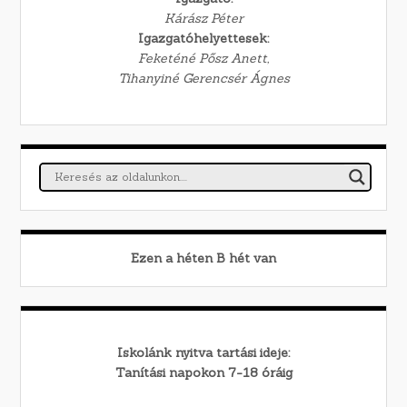
Kárász Péter
Igazgatóhelyettesek:
Feketéné Pősz Anett,
Tihanyiné Gerencsér Ágnes
Ezen a héten
B
hét van
Iskolánk nyitva tartási ideje:
Tanítási napokon 7-18 óráig