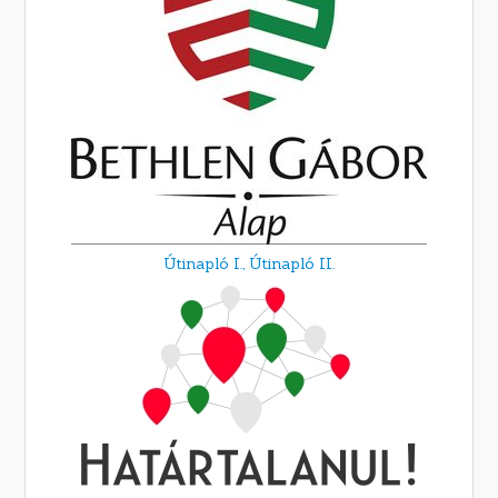
Útinapló I.,
Útinapló II.