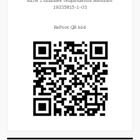
SZJA 1 százalék felajánláshoz adószám:
19235815-1-03
RePont QR kód: