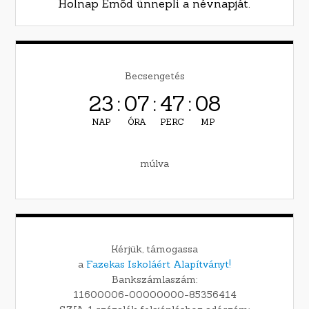
Holnap Emőd ünnepli a névnapját.
Becsengetés
23
:
07
:
47
:
07
NAP
ÓRA
PERC
MP
múlva
Kérjük, támogassa
a
Fazekas Iskoláért Alapítványt!
Bankszámlaszám:
11600006-00000000-85356414