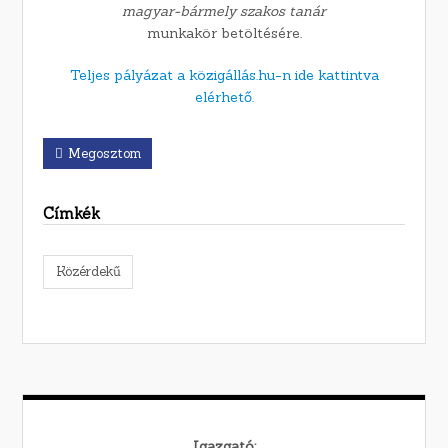
magyar-bármely szakos tanár
munkakör betöltésére.
Teljes pályázat a közigállás.hu-n ide kattintva
elérhető.
Megosztom
Címkék
Közérdekű
Igazgató: