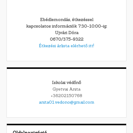
Ebédlemondás, étkezéssel
kapcsolatos információk 7:30-10:00-ig:
Ujvári Dóra
0670/375-9322
Étkezési árlista elérhető itt!
Iskolai védőnő
Gyetvai Anita
+36202150768
anita01.vedono@gmail.com
Oldalnavigáció