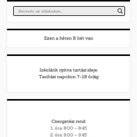
Ezen a héten
B
hét van
Iskolánk nyitva tartási ideje:
Tanítási napokon 7-18 óráig
Csengetési rend:
1. óra: 8:00 – 8:45
2. óra: 9:00 – 9:45