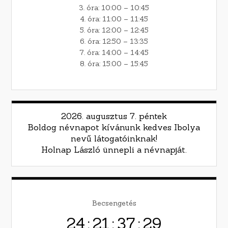
3. óra: 10:00 – 10:45
4. óra: 11:00 – 11:45
5. óra: 12:00 – 12:45
6. óra: 12:50 – 13:35
7. óra: 14:00 – 14:45
8. óra: 15:00 – 15:45
2026. augusztus 7. péntek
Boldog névnapot kívánunk kedves Ibolya
nevű látogatóinknak!
Holnap László ünnepli a névnapját.
Becsengetés
24
:
21
:
37
:
28