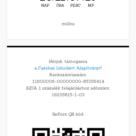
NAP
ÓRA
PERC
MP
múlva
Kérjük, támogassa
a
Fazekas Iskoláért Alapítványt!
Bankszámlaszám:
11600006-00000000-85356414
SZJA 1 százalék felajánláshoz adószám:
19235815-1-03
RePont QR kód: