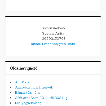
Iskolai védőnő
Gyetvai Anita
+36202150768
anita01.vedono@gmail.com
Oldalnavigáció
A.I. Matyi
Adatvédelmi irányelvek
Bázisintézmény
Cikk archívum 2011-től 2021-ig
Esélyegyenlőség