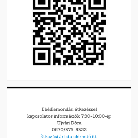
Ebédlemondás, étkezéssel
kapcsolatos információk 7:30-10:00-ig:
Ujvári Dóra
0670/375-9322
Étkezési árlista elérhető itt!