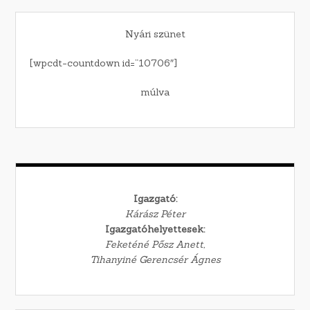
Nyári szünet
[wpcdt-countdown id=”10706″]
múlva
Igazgató:
Kárász Péter
Igazgatóhelyettesek:
Feketéné Pősz Anett,
Tihanyiné Gerencsér Ágnes