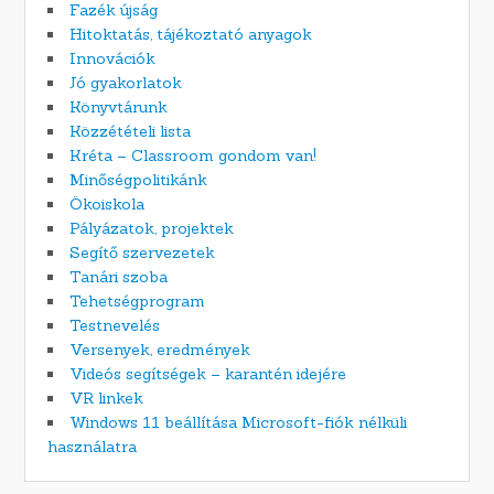
Fazék újság
Hitoktatás, tájékoztató anyagok
Innovációk
Jó gyakorlatok
Könyvtárunk
Közzétételi lista
Kréta – Classroom gondom van!
Minőségpolitikánk
Ökoiskola
Pályázatok, projektek
Segítő szervezetek
Tanári szoba
Tehetségprogram
Testnevelés
Versenyek, eredmények
Videós segítségek – karantén idejére
VR linkek
Windows 11 beállítása Microsoft-fiók nélküli
használatra