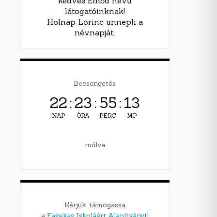
kedves Emőd nevű
látogatóinknak!
Holnap Lörinc ünnepli a
névnapját.
Becsengetés
22
:
23
:
55
:
12
NAP
ÓRA
PERC
MP
múlva
Kérjük, támogassa
a
Fazekas Iskoláért Alapítványt!