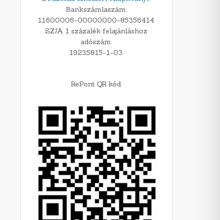
Bankszámlaszám:
11600006-00000000-85356414
SZJA 1 százalék felajánláshoz
adószám:
19235815-1-03
RePont QR kód: