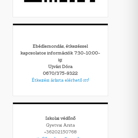
Ebédlemondás, étkezéssel
kapcsolatos információk 7:30-10:00-
ig:
Ujvári Dóra
0670/375-9322
Étkezési árlista elérhető itt!
Iskolai védőnő
Gyetvai Anita
+36202150768