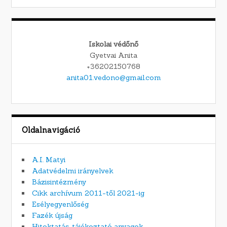
Iskolai védőnő
Gyetvai Anita
+36202150768
anita01.vedono@gmail.com
Oldalnavigáció
A.I. Matyi
Adatvédelmi irányelvek
Bázisintézmény
Cikk archívum 2011-től 2021-ig
Esélyegyenlőség
Fazék újság
Hitoktatás, tájékoztató anyagok