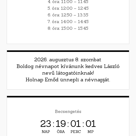
4. óra: 11:00 – 11:45
5. óra: 12:00 – 12:45
6. óra: 12:50 – 13:35
7. óra: 14:00 – 14:45
8. óra: 15:00 – 15:45
2026. augusztus 8. szombat
Boldog névnapot kívánunk kedves László
nevű látogatóinknak!
Holnap Emőd ünnepli a névnapját.
Becsengetés
23
:
19
:
01
:
00
NAP
ÓRA
PERC
MP