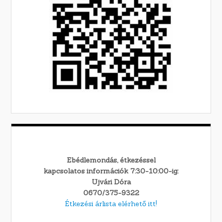
Ebédlemondás, étkezéssel
kapcsolatos információk 7:30-10:00-ig:
Ujvári Dóra
0670/375-9322
Étkezési árlista elérhető itt!