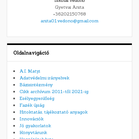
Iskolai védőnő
Gyetvai Anita
+36202150768
anita01.vedono@gmail.com
Oldalnavigáció
A.I. Matyi
Adatvédelmi irányelvek
Bázisintézmény
Cikk archívum 2011-től 2021-ig
Esélyegyenlőség
Fazék újság
Hitoktatás, tájékoztató anyagok
Innovációk
Jó gyakorlatok
Könyvtárunk