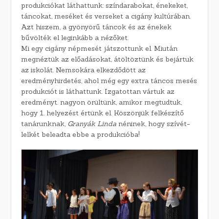
produkciókat láthattunk: színdarabokat, énekeket,
táncokat, meséket és verseket a cigány kultúrában.
Azt hiszem, a gyönyörű táncok és az énekek
bűvölték el leginkább a nézőket.
Mi egy cigány népmesét játszottunk el. Miután
megnéztük az előadásokat, átöltöztünk és bejártuk
az iskolát. Nemsokára elkezdődött az
eredményhirdetés, ahol még egy extra táncos mesés
produkciót is láthattunk. Izgatottan vártuk az
eredményt. nagyon örültünk, amikor megtudtuk,
hogy 1. helyezést értünk el. Köszönjük felkészítő
tanárunknak,
Granyák Linda
néninek, hogy szívét-
lelkét beleadta ebbe a produkcióba!