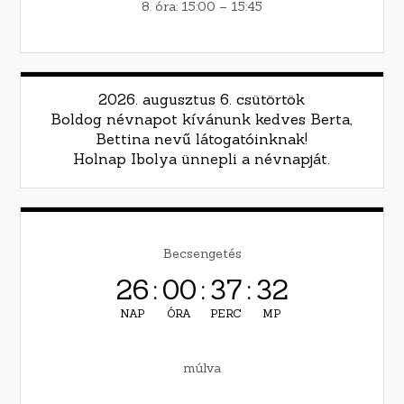
8. óra: 15:00 – 15:45
2026. augusztus 6. csütörtök
Boldog névnapot kívánunk kedves Berta,
Bettina nevű látogatóinknak!
Holnap Ibolya ünnepli a névnapját.
Becsengetés
26
:
00
:
37
:
30
NAP
ÓRA
PERC
MP
múlva