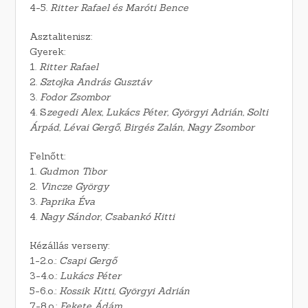
4-5.
Ritter Rafael és Maróti Bence
Asztalitenisz:
Gyerek:
1.
Ritter Rafael
2.
Sztojka András Gusztáv
3.
Fodor Zsombor
4. S
zegedi Alex, Lukács Péter, Györgyi Adrián, Solti
Árpád, Lévai Gergő, Birgés Zalán, Nagy Zsombor
Felnőtt:
1.
Gudmon Tibor
2.
Vincze György
3.
Paprika Éva
4.
Nagy Sándor, Csabankó Kitti
Kézállás verseny:
1-2.o.:
Csapi Gergő
3-4.o.:
Lukács Péter
5-6.o.:
Kossik Kitti, Györgyi Adrián
7-8.o.:
Fekete Ádám