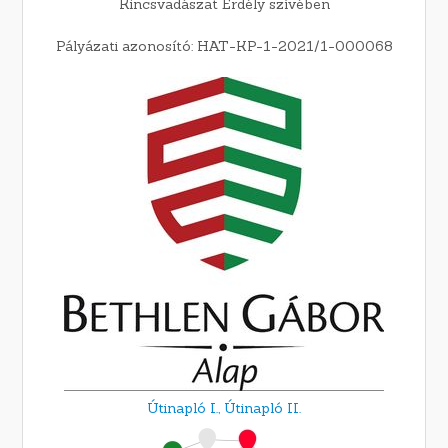
Kincsvadászat Erdély szívében
Pályázati azonosító: HAT-KP-1-2021/1-000068
Útinapló I.,
Útinapló II.