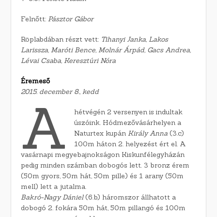
Felnőtt:
Pásztor Gábor
Röplabdában részt vett:
Tihanyi Janka, Lakos
Larissza, Maróti Bence, Molnár Árpád, Gacs Andrea,
Lévai Csaba, Keresztúri Nóra
Éremeső
2015. december 8., kedd
A
hétvégén 2 versenyen is indultak
úszóink. Hódmezővásárhelyen a
Naturtex kupán
Király Anna
(3.c)
100m háton 2. helyezést ért el. A
vasárnapi megyebajnokságon Kiskunfélegyházán
pedig minden számban dobogós lett. 3 bronz érem
(50m gyors, 50m hát, 50m pille) és 1 arany (50m
mell) lett a jutalma.
Bakró-Nagy Dániel
(6.b) háromszor állhatott a
dobogó 2. fokára 50m hát, 50m pillangó és 100m