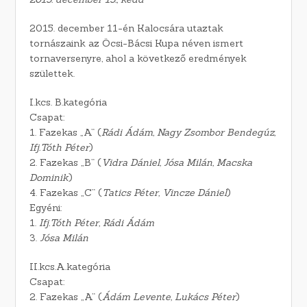
2015. december 11-én Kalocsára utaztak
tornászaink az Öcsi-Bácsi Kupa néven ismert
tornaversenyre, ahol a következő eredmények
születtek.
I.kcs. B.kategória
Csapat:
1. Fazekas „A” (
Rádi Ádám, Nagy Zsombor Bendegúz,
Ifj.Tóth Péter
)
2. Fazekas „B” (
Vidra Dániel, Jósa Milán, Macska
Dominik
)
4. Fazekas „C” (
Tatics Péter, Vincze Dániel
)
Egyéni:
1.
Ifj.Tóth Péter, Rádi Ádám
3.
Jósa Milán
II.kcs.A.kategória
Csapat:
2. Fazekas „A” (
Ádám Levente, Lukács Péter
)