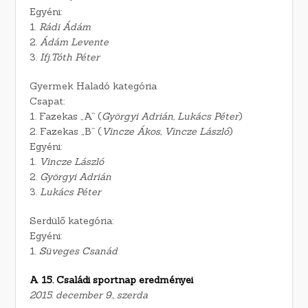
Egyéni:
1.
Rádi Ádám
2.
Ádám Levente
3.
Ifj.Tóth Péter
Gyermek Haladó kategória
Csapat:
1. Fazekas „A” (
Györgyi Adrián, Lukács Péter
)
2. Fazekas „B” (
Vincze Ákos, Vincze László
)
Egyéni:
1.
Vincze László
2.
Györgyi Adrián
3.
Lukács Péter
Serdülő kategória:
Egyéni:
1.
Süveges Csanád
A 15. Családi sportnap eredményei
2015. december 9., szerda