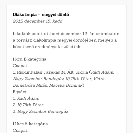
Diákolimpia – megyei döntő
2015. december 15., kedd
Iskolánk adott otthont december 12-én, szombaton
a tornász diákolimpia megyei döntőjének, melyen a
következő eredmények születtek.
I.kcs. B.kategória
Csapat:
1. Kiskunhalasi Fazekas M. Ált. Iskola (
Rádi Ádám,
Nagy Zsombor Bendegúz, Ifj.Tóth Péter, Vidra
Dániel,Jósa Milán, Macska Dominik
)
Egyéni:
1.
Rádi Ádám
2.
Ifj.Tóth Péter
3.
Nagy Zsombor Bendegúz
II.kcs.A.kategória
Csapat: