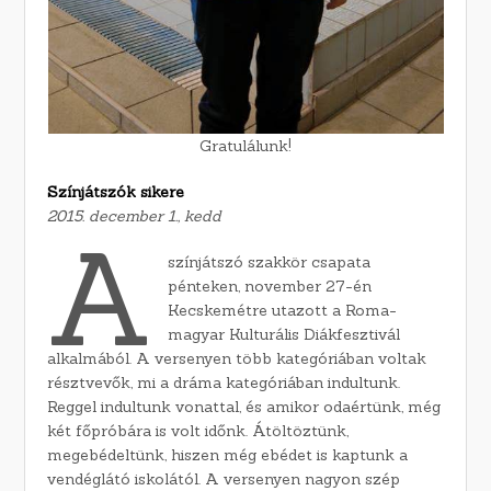
Gratulálunk!
Színjátszók sikere
2015. december 1., kedd
A
színjátszó szakkör csapata
pénteken, november 27-én
Kecskemétre utazott a Roma-
magyar Kulturális Diákfesztivál
alkalmából. A versenyen több kategóriában voltak
résztvevők, mi a dráma kategóriában indultunk.
Reggel indultunk vonattal, és amikor odaértünk, még
két főpróbára is volt időnk. Átöltöztünk,
megebédeltünk, hiszen még ebédet is kaptunk a
vendéglátó iskolától. A versenyen nagyon szép