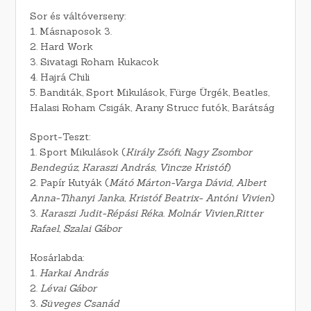
Sor és váltóverseny:
1. Másnaposok 3.
2. Hard Work
3. Sivatagi Roham Kukacok
4. Hajrá Chili
5. Banditák, Sport Mikulások, Fürge Ürgék, Beatles,
Halasi Roham Csigák, Arany Strucc futók, Barátság
Sport-Teszt:
1. Sport Mikulások (
Király Zsófi, Nagy Zsombor
Bendegúz, Karaszi András, Vincze Kristóf
)
2. Papír Kutyák (
Mátó Márton-Varga Dávid, Albert
Anna-Tihanyi Janka, Kristóf Beatrix- Antóni Vivien
)
3.
Karaszi Judit-Répási Réka. Molnár Vivien,Ritter
Rafael, Szalai Gábor
Kosárlabda:
1.
Harkai András
2.
Lévai Gábor
3.
Süveges Csanád