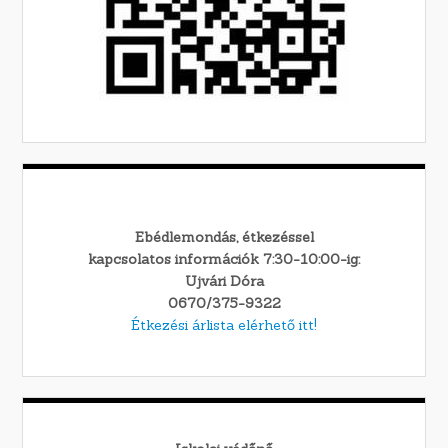
Ebédlemondás, étkezéssel
kapcsolatos információk 7:30-10:00-ig:
Ujvári Dóra
0670/375-9322
Étkezési árlista elérhető itt!