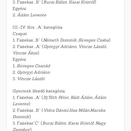
3. Fazekas „B” (
Burai Bálint, Karai Kristóf
)
Egyéni:
2.
Ádám Levente
III.-IV. Kcs. „A” kategória
Csapat:
1. Fazekas „B” (
Németh Dominik, Süveges Csaba
)
2. Fazekas „A” (
Györgyi Adriánn, Vincze László,
Vincze Ákos
)
Egyéni:
1.
Süveges Csanád
2.
Györgyi Adriánn
3.
Vincze László
Gyermek Kezdő kategória:
1. Fazekas „A” (
Ifj.Tóth Péter, Rádi Ádám, Ádám
Levente
)
2. Fazekas „B” (
Vidra Dániel,Jósa Milán,Macska
Dominik
)
3. Fazekas”C” (
Burai Bálint, Karai Kristóf, Nagy
Zsombor
)