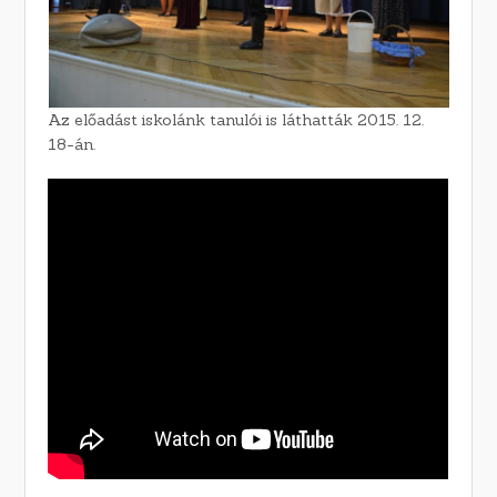
Az előadást iskolánk tanulói is láthatták 2015. 12.
18-án.