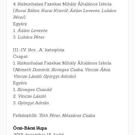
4. Kiskunhalasi Fazekas Mihály Általános Iskola
(
Burai Bálint, Karai Kristóf, Ádám Levente, Lukács
Péter
)
Egyéni:
1.
Ádám Levente
3.
Lukács Péter
III.-IV. Kcs. „A” kategória
Csapat:
1. Kiskunhalasi Fazekas Mihály Általános Iskola
(
Németh Dominik, Süveges Csaba, Vincze Ákos,
Vincze László, Györgyi Adrián
)
Egyéni:
1.
Süveges Csanád
2.
Vincze László
3.
Györgyi Adrián
Felkészítők:
Tóth Péter, Mészáros Csaba
Öcsi-Bácsi Kupa
2015. december 15., kedd