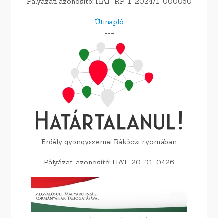
Pályázati azonosító: HAT-KP-1-2024/1-000060
Útinapló
---
Erdély gyöngyszemei Rákóczi nyomában
Pályázati azonosító: HAT-20-01-0426