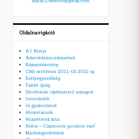
anita01.vedono@gmail.com
Oldalnavigáció
A.I. Matyi
Adatvédelmi irányelvek
Bázisintézmény
Cikk archívum 2011-től 2021-ig
Esélyegyenlőség
Fazék újság
Hitoktatás, tájékoztató anyagok
Innovációk
Jó gyakorlatok
Könyvtárunk
Közzétételi lista
Kréta – Classroom gondom van!
Minőségpolitikánk