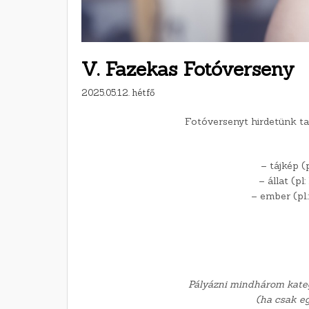
V. Fazekas Fotóverseny
2025.05.12. hétfő
Fotóversenyt hirdetünk ta
– tájkép (p
– állat (pl:
– ember (pl.:
Pályázni mindhárom kateg
(ha csak eg