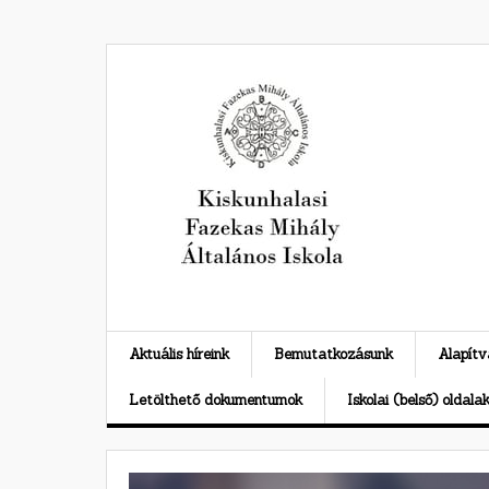
Skip
to
content
Aktuális híreink
Bemutatkozásunk
Alapít
Letölthető dokumentumok
Iskolai (belső) oldala