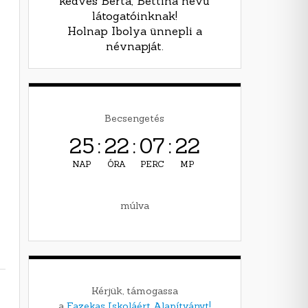
kedves Berta, Bettina nevű
látogatóinknak!
Holnap Ibolya ünnepli a
névnapját.
Becsengetés
25
:
22
:
07
:
21
NAP
ÓRA
PERC
MP
múlva
Kérjük, támogassa
a
Fazekas Iskoláért Alapítványt!