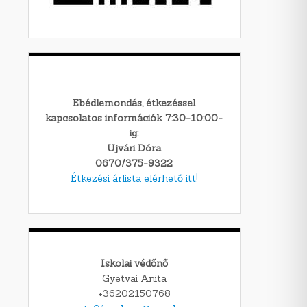
Ebédlemondás, étkezéssel
kapcsolatos információk 7:30-10:00-
ig:
Ujvári Dóra
0670/375-9322
Étkezési árlista elérhető itt!
Iskolai védőnő
Gyetvai Anita
+36202150768