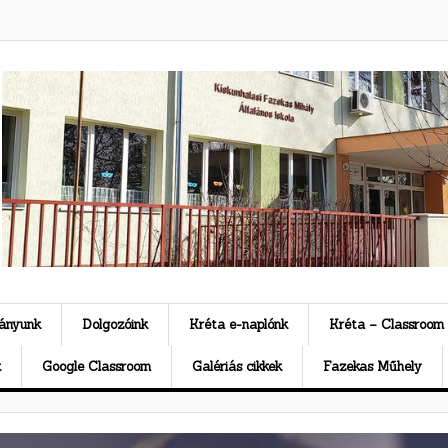
ványunk
Dolgozóink
Kréta e-naplónk
Kréta – Classroom
k
Google Classroom
Galériás cikkek
Fazekas Műhely