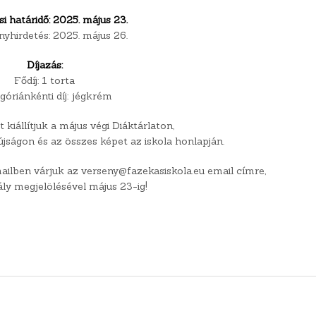
i határidő: 2025. május 23.
yhirdetés: 2025. május 26.
Díjazás:
Fődíj: 1 torta
góriánkénti díj: jégkrém
kiállítjuk a május végi Diáktárlaton,
újságon és az összes képet az iskola honlapján.
mailben várjuk az verseny@fazekasiskola.eu email címre,
ály megjelölésével május 23-ig!