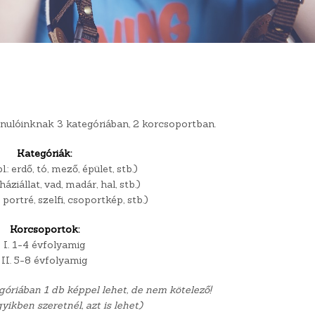
nulóinknak 3 kategóriában, 2 korcsoportban.
Kategóriák:
l.: erdő, tó, mező, épület, stb.)
 háziállat, vad, madár, hal, stb.)
 portré, szelfi, csoportkép, stb.)
Korcsoportok:
I. 1-4 évfolyamig
II. 5-8 évfolyamig
óriában 1 db képpel lehet, de nem kötelező!
yikben szeretnél, azt is lehet)