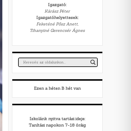
Igazgató:
Kárász Péter
Igazgatóhelyettesek:
Feketéné Pősz Anett,
Tihanyiné Gerencsér Ágnes
Ezen a héten
B
hét van
Iskolánk nyitva tartási ideje:
Tanítási napokon 7-18 óráig