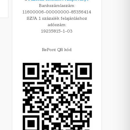
Bankszámlaszám:
11600006-00000000-85356414
SZJA 1 százalék felajánláshoz
adószám:
19235815-1-03
RePont QR kód: