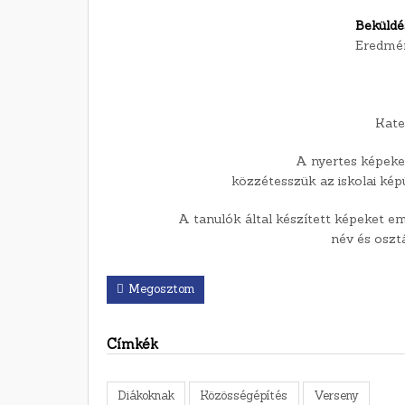
Beküldés
Eredmén
Kate
A nyertes képeket 
közzétesszük az iskolai kép
A tanulók által készített képeket e
név és oszt
Megosztom
Címkék
Diákoknak
Közösségépítés
Verseny