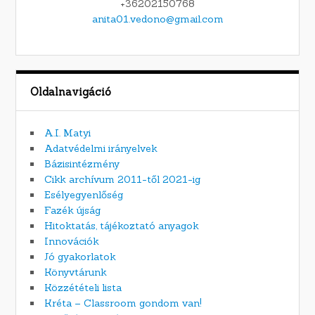
+36202150768
anita01.vedono@gmail.com
Oldalnavigáció
A.I. Matyi
Adatvédelmi irányelvek
Bázisintézmény
Cikk archívum 2011-től 2021-ig
Esélyegyenlőség
Fazék újság
Hitoktatás, tájékoztató anyagok
Innovációk
Jó gyakorlatok
Könyvtárunk
Közzétételi lista
Kréta – Classroom gondom van!