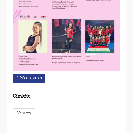
Megosztom
Címkék
Verseny