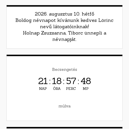
2026. augusztus 10. hétfő
Boldog névnapot kívánunk kedves Lörinc
nevű látogatóinknak!
Holnap Zsuzsanna, Tiborc ünnepli a
névnapját.
Becsengetés
21
:
18
:
57
:
47
NAP
ÓRA
PERC
MP
múlva