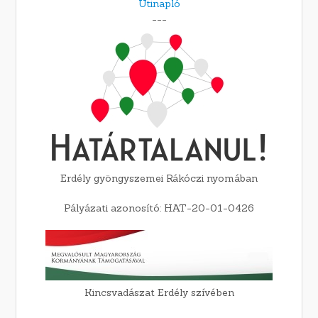
Útinapló
---
Erdély gyöngyszemei Rákóczi nyomában
Pályázati azonosító: HAT-20-01-0426
Kincsvadászat Erdély szívében