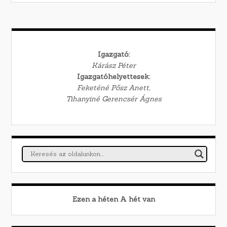
Igazgató:
Kárász Péter
Igazgatóhelyettesek:
Feketéné Pősz Anett,
Tihanyiné Gerencsér Ágnes
Ezen a héten
A
hét van