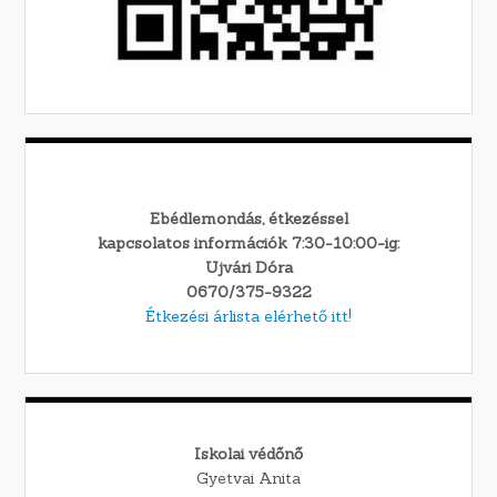
Ebédlemondás, étkezéssel
kapcsolatos információk 7:30-10:00-ig:
Ujvári Dóra
0670/375-9322
Étkezési árlista elérhető itt!
Iskolai védőnő
Gyetvai Anita