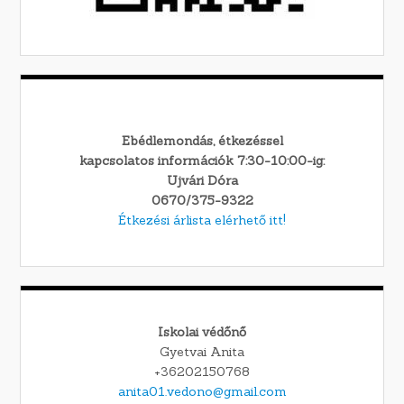
Ebédlemondás, étkezéssel
kapcsolatos információk 7:30-10:00-ig:
Ujvári Dóra
0670/375-9322
Étkezési árlista elérhető itt!
Iskolai védőnő
Gyetvai Anita
+36202150768
anita01.vedono@gmail.com