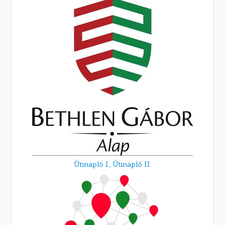
Útinapló I.,
Útinapló II.