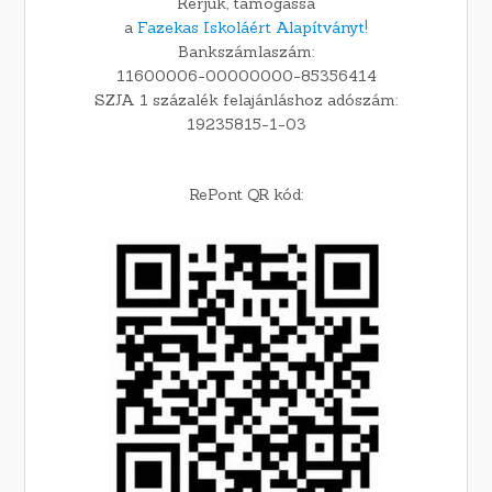
Kérjük, támogassa
a
Fazekas Iskoláért Alapítványt!
Bankszámlaszám:
11600006-00000000-85356414
SZJA 1 százalék felajánláshoz adószám:
19235815-1-03
RePont QR kód: