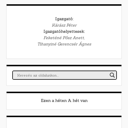
Igazgató:
Kárász Péter
Igazgatóhelyettesek:
Feketéné Pősz Anett,
Tihanyiné Gerencsér Ágnes
Ezen a héten
A
hét van