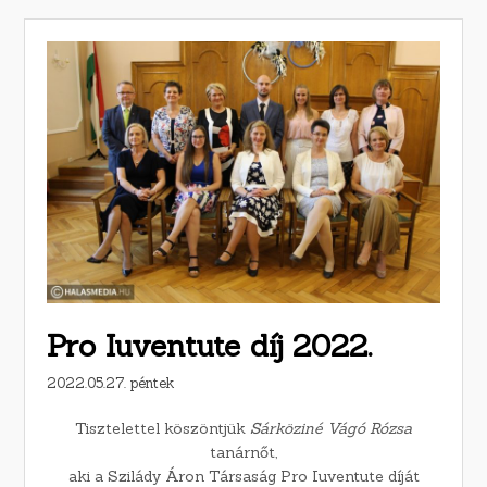
Pro Iuventute díj 2022.
2022.05.27. péntek
Tisztelettel köszöntjük
Sárköziné Vágó Rózsa
tanárnőt,
aki a Szilády Áron Társaság Pro Iuventute díját