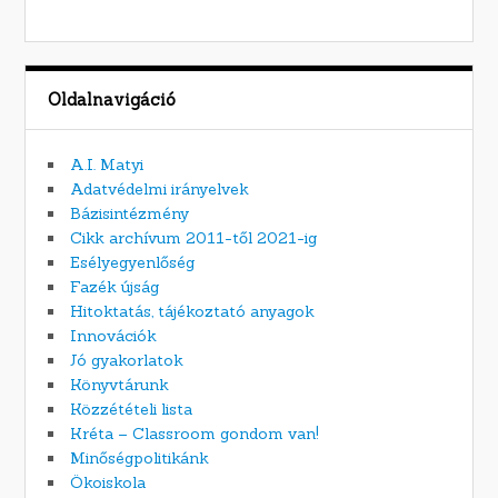
Oldalnavigáció
A.I. Matyi
Adatvédelmi irányelvek
Bázisintézmény
Cikk archívum 2011-től 2021-ig
Esélyegyenlőség
Fazék újság
Hitoktatás, tájékoztató anyagok
Innovációk
Jó gyakorlatok
Könyvtárunk
Közzétételi lista
Kréta – Classroom gondom van!
Minőségpolitikánk
Ökoiskola