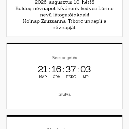
2026. augusztus 10. hétfő
Boldog névnapot kívánunk kedves Lörinc
nevű látogatóinknak!
Holnap Zsuzsanna, Tiborc ünnepli a
névnapját.
Becsengetés
21
:
16
:
37
:
02
NAP
ÓRA
PERC
MP
múlva