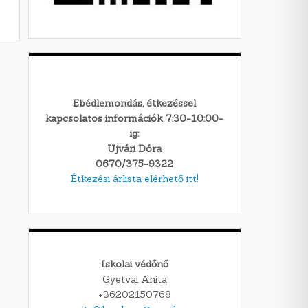
Ebédlemondás, étkezéssel
kapcsolatos információk 7:30-10:00-
ig:
Ujvári Dóra
0670/375-9322
Étkezési árlista elérhető itt!
Iskolai védőnő
Gyetvai Anita
+36202150768