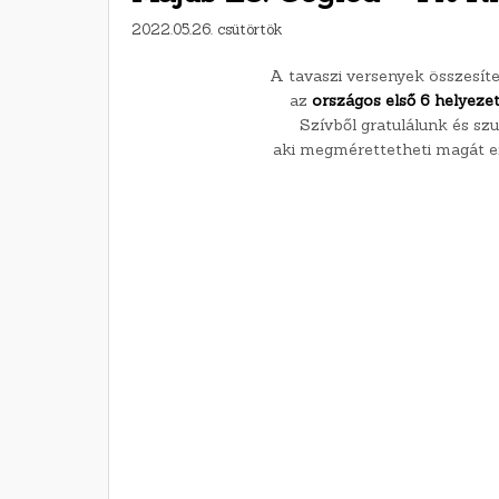
2022.05.26. csütörtök
A tavaszi versenyek összesít
az
országos első 6 helyezet
Szívből gratulálunk és sz
aki megmérettetheti magát e