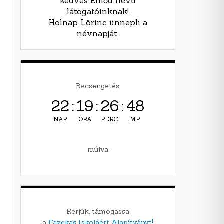
kedves Emőd nevű
látogatóinknak!
Holnap Lörinc ünnepli a
névnapját.
Becsengetés
22
:
19
:
26
:
47
NAP
ÓRA
PERC
MP
múlva
Kérjük, támogassa
a
Fazekas Iskoláért Alapítványt!