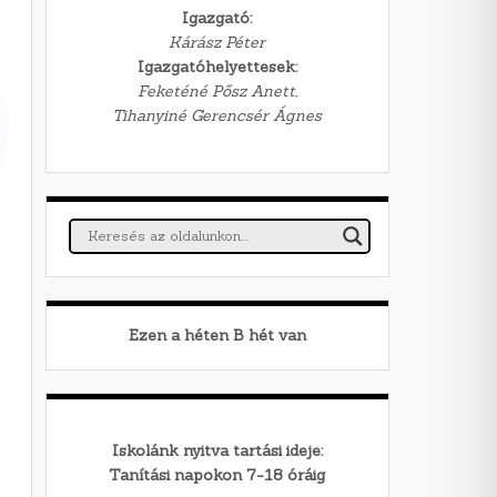
Igazgató:
Kárász Péter
Igazgatóhelyettesek:
Feketéné Pősz Anett,
Tihanyiné Gerencsér Ágnes
Ezen a héten
B
hét van
Iskolánk nyitva tartási ideje:
Tanítási napokon 7-18 óráig