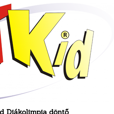
id Diákolimpia döntő