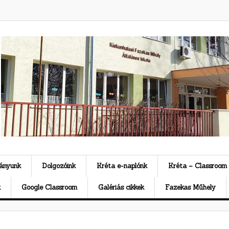
ványunk
Dolgozóink
Kréta e-naplónk
Kréta – Classroom
k
Google Classroom
Galériás cikkek
Fazekas Műhely