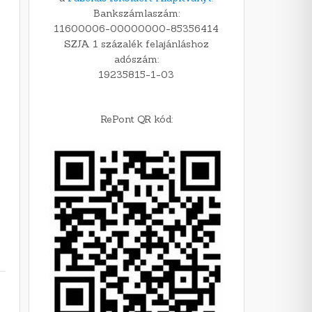
Bankszámlaszám:
11600006-00000000-85356414
SZJA 1 százalék felajánláshoz
adószám:
19235815-1-03
RePont QR kód: