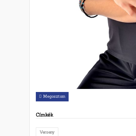
Megosztom
Címkék
Verseny