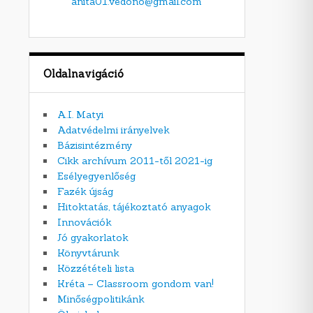
anita01.vedono@gmail.com
Oldalnavigáció
A.I. Matyi
Adatvédelmi irányelvek
Bázisintézmény
Cikk archívum 2011-től 2021-ig
Esélyegyenlőség
Fazék újság
Hitoktatás, tájékoztató anyagok
Innovációk
Jó gyakorlatok
Könyvtárunk
Közzétételi lista
Kréta – Classroom gondom van!
Minőségpolitikánk