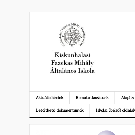
Skip
to
content
Aktuális híreink
Bemutatkozásunk
Alapít
Letölthető dokumentumok
Iskolai (belső) oldala