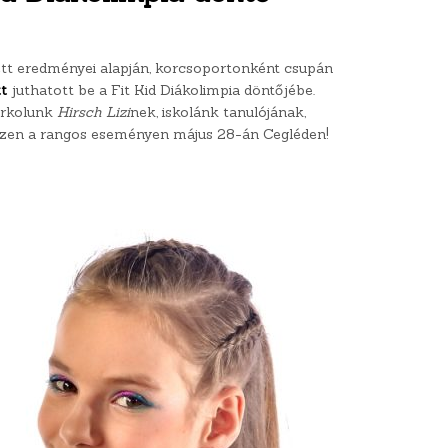
ett eredményei alapján, korcsoportonként csupán
t
juthatott be a Fit Kid Diákolimpia döntőjébe.
urkolunk
Hirsch Lizi
nek, iskolánk tanulójának,
zen a rangos eseményen május 28-án Cegléden!