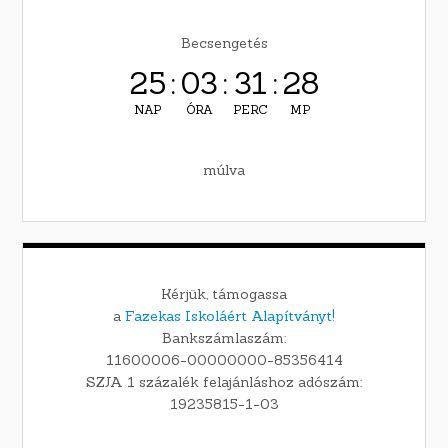
Becsengetés
25
:
03
:
31
:
27
NAP
ÓRA
PERC
MP
múlva
Kérjük, támogassa
a
Fazekas Iskoláért Alapítványt!
Bankszámlaszám:
11600006-00000000-85356414
SZJA 1 százalék felajánláshoz adószám:
19235815-1-03