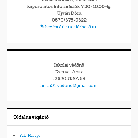
kapcsolatos információk 7:30-10:00-ig:
Ujvári Dóra
0670/375-9322
Étkezési árlista elérhető itt!
Iskolai védőnő
Gyetvai Anita
+36202150768
anita01.vedono@gmail.com
Oldalnavigáció
A.I. Matyi