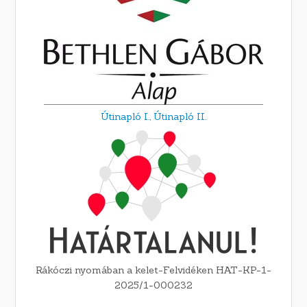
Útinapló I.,
Útinapló II.
Rákóczi nyomában a kelet-Felvidéken HAT-KP-1-
2025/1-000232