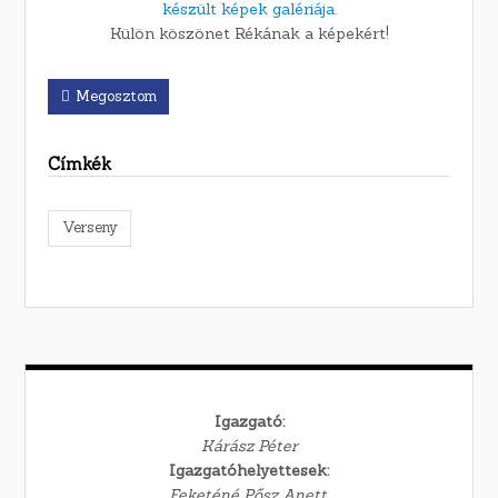
készült képek galériája.
Külön köszönet Rékának a képekért!
Megosztom
Címkék
Verseny
Igazgató:
Kárász Péter
Igazgatóhelyettesek:
Feketéné Pősz Anett,