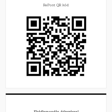
RePont QR kód:
Ebédlemondás, étkezéssel