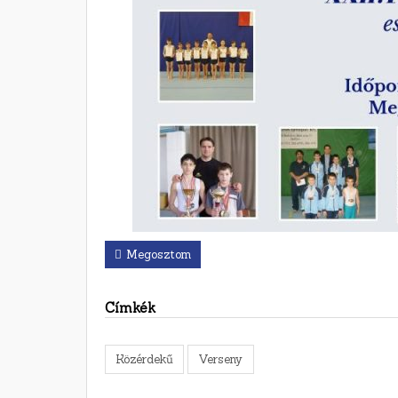
Megosztom
Címkék
Közérdekű
Verseny