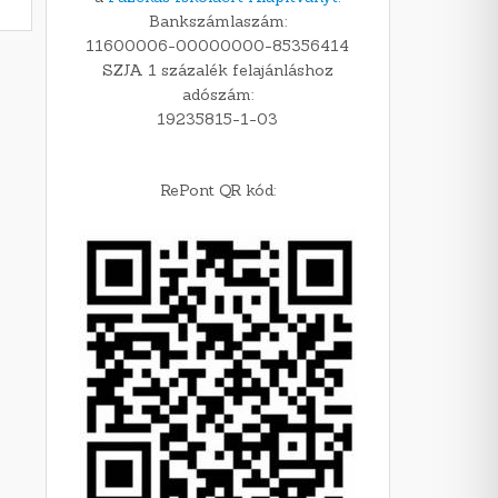
Bankszámlaszám:
11600006-00000000-85356414
SZJA 1 százalék felajánláshoz
adószám:
19235815-1-03
RePont QR kód: