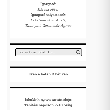
Igazgató:
Kárász Péter
Igazgatóhelyettesek:
Feketéné Pősz Anett,
Tihanyiné Gerencsér Ágnes
Ezen a héten
B
hét van
Iskolánk nyitva tartási ideje:
Tanítási napokon 7-18 óráig