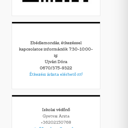
Ebédlemondás, étkezéssel
kapcsolatos információk 7:30-10:00-
ig:
Ujvári Dóra
0670/375-9322
Étkezési árlista elérhető itt!
Iskolai védőnő
Gyetvai Anita
+36202150768