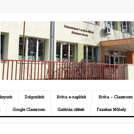
ványunk
Dolgozóink
Kréta e-naplónk
Kréta – Classroom
k
Google Classroom
Galériás cikkek
Fazekas Műhely