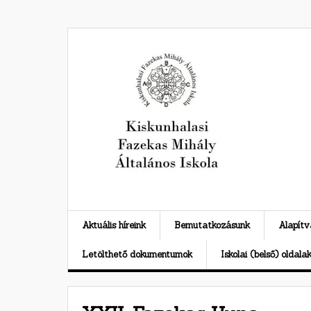
Skip
to
content
Aktuális híreink
Bemutatkozásunk
Alapít
Letölthető dokumentumok
Iskolai (belső) oldala