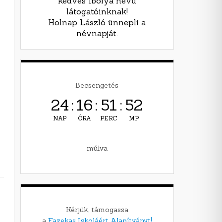
kedves Ibolya nevű
látogatóinknak!
Holnap László ünnepli a
névnapját.
Becsengetés
24
:
16
:
51
:
51
NAP
ÓRA
PERC
MP
múlva
Kérjük, támogassa
a
Fazekas Iskoláért Alapítványt!