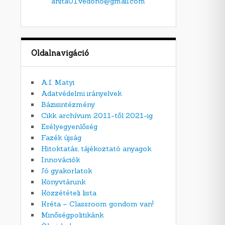
anita01.vedono@gmail.com
Oldalnavigáció
A.I. Matyi
Adatvédelmi irányelvek
Bázisintézmény
Cikk archívum 2011-től 2021-ig
Esélyegyenlőség
Fazék újság
Hitoktatás, tájékoztató anyagok
Innovációk
Jó gyakorlatok
Könyvtárunk
Közzétételi lista
Kréta – Classroom gondom van!
Minőségpolitikánk