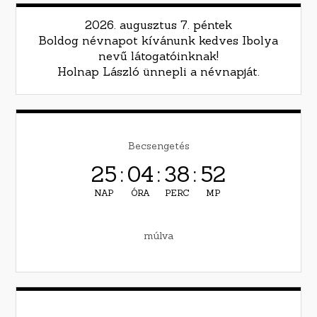
2026. augusztus 7. péntek
Boldog névnapot kívánunk kedves Ibolya
nevű látogatóinknak!
Holnap László ünnepli a névnapját.
Becsengetés
25
:
04
:
38
:
51
NAP
ÓRA
PERC
MP
múlva