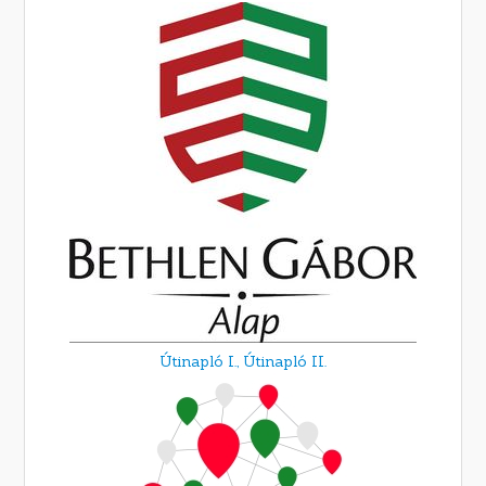
Útinapló I.,
Útinapló II.