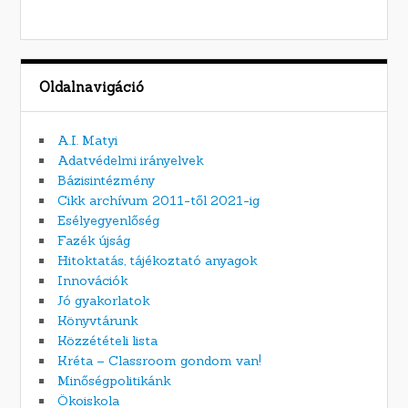
Oldalnavigáció
A.I. Matyi
Adatvédelmi irányelvek
Bázisintézmény
Cikk archívum 2011-től 2021-ig
Esélyegyenlőség
Fazék újság
Hitoktatás, tájékoztató anyagok
Innovációk
Jó gyakorlatok
Könyvtárunk
Közzétételi lista
Kréta – Classroom gondom van!
Minőségpolitikánk
Ökoiskola