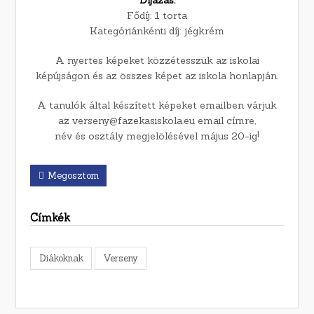
Díjazás:
Fődíj: 1 torta
Kategóriánkénti díj: jégkrém
A nyertes képeket közzétesszük az iskolai
képújságon és az összes képet az iskola honlapján.
A tanulók által készített képeket emailben várjuk
az verseny@fazekasiskola.eu email címre,
név és osztály megjelölésével május 20-ig!
Megosztom
Címkék
Diákoknak
Verseny