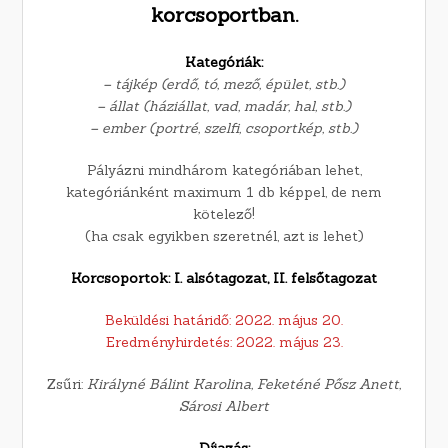
korcsoportban.
Kategóriák:
– tájkép (erdő, tó, mező, épület, stb.)
– állat (háziállat, vad, madár, hal, stb.)
– ember (portré, szelfi, csoportkép, stb.)
Pályázni mindhárom kategóriában lehet,
kategóriánként maximum 1 db képpel, de nem
kötelező!
(ha csak egyikben szeretnél, azt is lehet)
Korcsoportok: I. alsótagozat, II. felsőtagozat
Beküldési határidő: 2022. május 20.
Eredményhirdetés: 2022. május 23.
Zsűri:
Királyné Bálint Karolina, Feketéné Pősz Anett,
Sárosi Albert