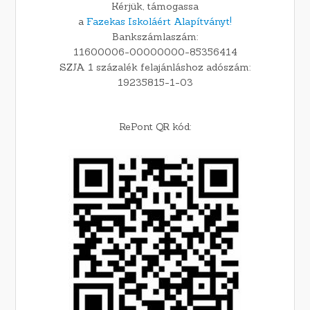
Kérjük, támogassa
a
Fazekas Iskoláért Alapítványt!
Bankszámlaszám:
11600006-00000000-85356414
SZJA 1 százalék felajánláshoz adószám:
19235815-1-03
RePont QR kód: