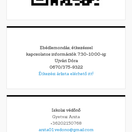
Ebédlemondás, étkezéssel
kapcsolatos információk 7:30-10:00-ig:
Ujvári Dóra
0670/375-9322
Étkezési árlista elérhető itt!
Iskolai védőnő
Gyetvai Anita
+36202150768
anita01.vedono@gmail.com