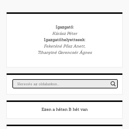
Igazgató:
Kárász Péter
Igazgatóhelyettesek:
Feketéné Pősz Anett,
Tihanyiné Gerencsér Ágnes
Ezen a héten
B
hét van