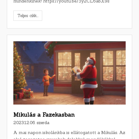
mindenkinek! https://youtu.be/3y2CL6abX9s
Teljes cikk...
Mikulás a Fazekasban
2023.12.06. szerda
A mai napon iskolánkba is ellátogatott a Mikulás. Az