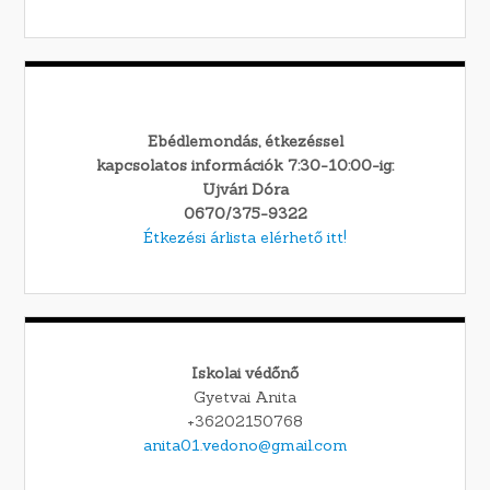
Ebédlemondás, étkezéssel
kapcsolatos információk 7:30-10:00-ig:
Ujvári Dóra
0670/375-9322
Étkezési árlista elérhető itt!
Iskolai védőnő
Gyetvai Anita
+36202150768
anita01.vedono@gmail.com