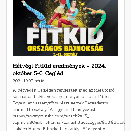
Hétvégi FitKid eredmények – 2024.
október 5-6. Cegléd
2024.10.07. hétfő
A hétvégén Cegléden rendezték meg az idei utolsó
két napos FitKid versenyt, melyen a Halas Fitness
Egyesület versenyzői is részt vettek.Dervaderics
Emma II. osztály “A” egyéni III. helyezést,
https://www.youtube.com/watch?v=Z_-
fupmTkS0&ab_channel=HalasFitnessEgyes%C3%BClet
Takács Hanna Bíborka II. osztály “A” egyéni V.