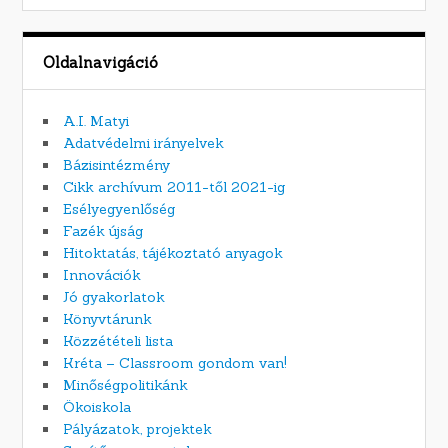
Oldalnavigáció
A.I. Matyi
Adatvédelmi irányelvek
Bázisintézmény
Cikk archívum 2011-től 2021-ig
Esélyegyenlőség
Fazék újság
Hitoktatás, tájékoztató anyagok
Innovációk
Jó gyakorlatok
Könyvtárunk
Közzétételi lista
Kréta – Classroom gondom van!
Minőségpolitikánk
Ökoiskola
Pályázatok, projektek