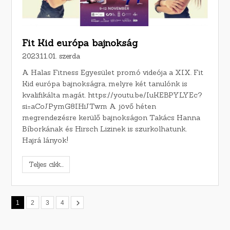
Fit Kid európa bajnokság
2023.11.01. szerda
A Halas Fitness Egyesület promó videója a XIX. Fit
Kid európa bajnokságra, melyre két tanulónk is
kvalifikálta magát. https://youtu.be/IuKEBPYLYEc?
si=aCoJPymG8IHiJTwm A jövő héten
megrendezésre kerülő bajnokságon Takács Hanna
Bíborkának és Hirsch Lizinek is szurkolhatunk.
Hajrá lányok!
Teljes cikk...
1
2
3
4