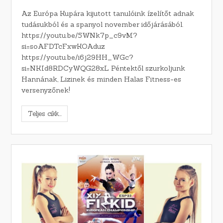
Az Európa Kupára kijutott tanulóink ízelítőt adnak
tudásukból és a spanyol november időjárásából.
https://youtu.be/5WNk7p_c9vM?
si=soAFDTcFxwKOAduz
https://youtu.be/i6j29HH_WGc?
si=NKId8RDCyWQG28xL Péntektől szurkoljunk
Hannának, Lizinek és minden Halas Fitness-es
versenyzőnek!
Teljes cikk...