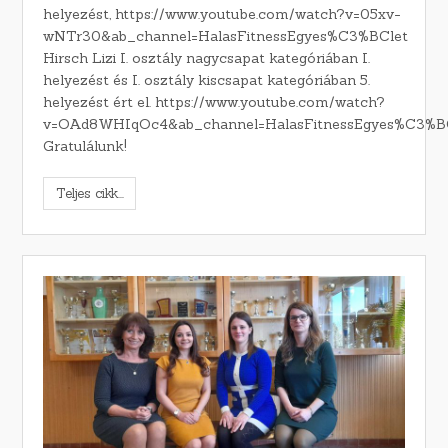
helyezést, https://www.youtube.com/watch?v=05xv-
wNTr30&ab_channel=HalasFitnessEgyes%C3%BClet
Hirsch Lizi I. osztály nagycsapat kategóriában I.
helyezést és I. osztály kiscsapat kategóriában 5.
helyezést ért el. https://www.youtube.com/watch?
v=OAd8WHIqOc4&ab_channel=HalasFitnessEgyes%C3%B
Gratulálunk!
Teljes cikk...