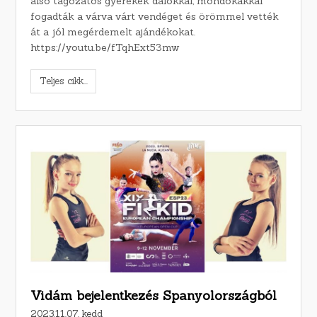
alsó tagozatos gyerekek dalokkal, mondókákkal
fogadták a várva várt vendéget és örömmel vették
át a jól megérdemelt ajándékokat.
https://youtu.be/fTqhExt53mw
Teljes cikk...
Vidám bejelentkezés Spanyolországból
2023.11.07. kedd