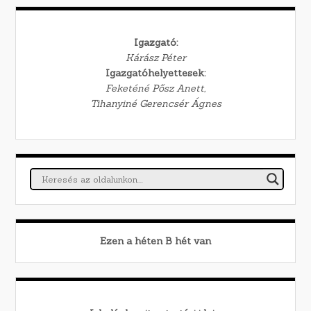
Igazgató:
Kárász Péter
Igazgatóhelyettesek:
Feketéné Pősz Anett,
Tihanyiné Gerencsér Ágnes
Ezen a héten
B
hét van