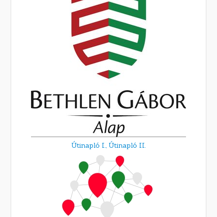
Útinapló I.,
Útinapló II.