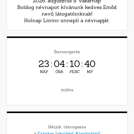
2026. augusztus 9. vasárnap
Boldog névnapot kívánunk kedves Emőd
nevű látogatóinknak!
Holnap Lörinc ünnepli a névnapját.
Becsengetés
23
:
04
:
10
:
39
NAP
ÓRA
PERC
MP
múlva
Kérjük, támogassa
a
Fazekas Iskoláért Alapítványt!