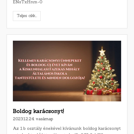
ENsTxHnm-0
Teljes cikk...
Boldog karácsonyt!
2023.12.24. vasárnap
Az 1.b osztály énekével kívánunk boldog karácsonyt