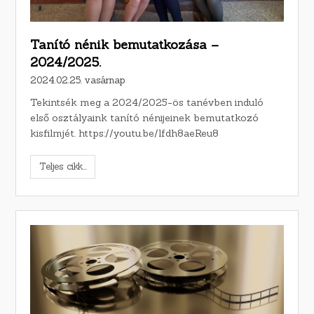
Tanító nénik bemutatkozása –
2024/2025.
2024.02.25. vasárnap
Tekintsék meg a 2024/2025-ös tanévben induló
első osztályaink tanító nénijeinek bemutatkozó
kisfilmjét. https://youtu.be/lfdh8aeReu8
Teljes cikk...