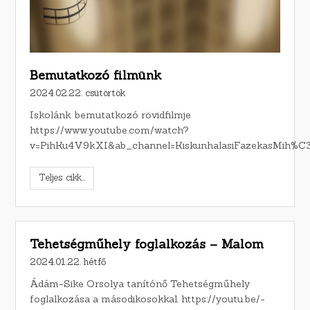
Bemutatkozó filmünk
2024.02.22. csütörtök
Iskolánk bemutatkozó rövidfilmje
https://www.youtube.com/watch?
v=PihKu4V9kXI&ab_channel=KiskunhalasiFazekasMih%
Teljes cikk...
Tehetségműhely foglalkozás – Malom
2024.01.22. hétfő
Ádám-Sike Orsolya tanítónő Tehetségműhely
foglalkozása a másodikosokkal. https://youtu.be/-