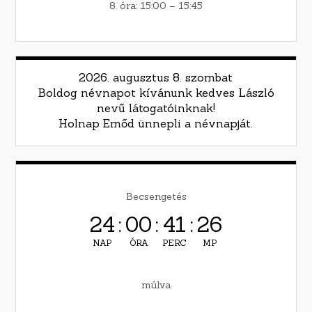
8. óra: 15:00 – 15:45
2026. augusztus 8. szombat
Boldog névnapot kívánunk kedves László
nevű látogatóinknak!
Holnap Emőd ünnepli a névnapját.
Becsengetés
24
:
00
:
41
:
25
NAP
ÓRA
PERC
MP
múlva