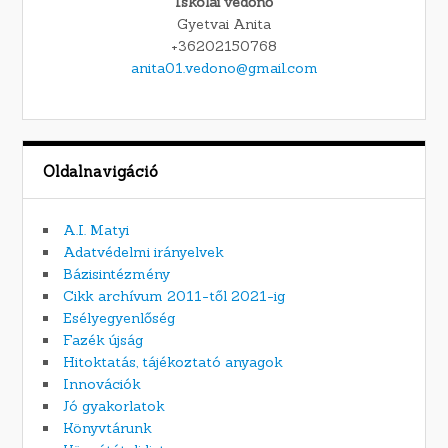
Iskolai védőnő
Gyetvai Anita
+36202150768
anita01.vedono@gmail.com
Oldalnavigáció
A.I. Matyi
Adatvédelmi irányelvek
Bázisintézmény
Cikk archívum 2011-től 2021-ig
Esélyegyenlőség
Fazék újság
Hitoktatás, tájékoztató anyagok
Innovációk
Jó gyakorlatok
Könyvtárunk