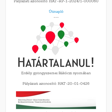
Pályázati azonosító: HAT-KP-1-2024/1-000060
Útinapló
---
Erdély gyöngyszemei Rákóczi nyomában
Pályázati azonosító: HAT-20-01-0426