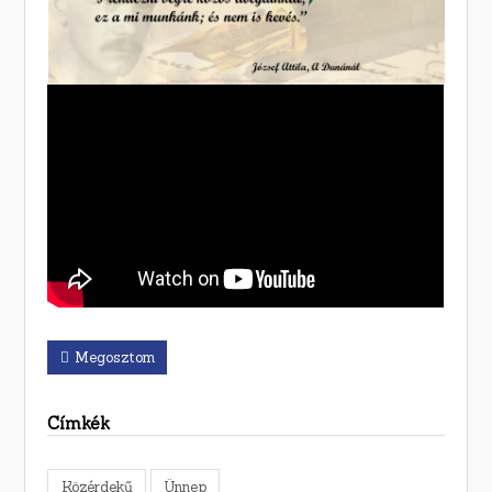
Megosztom
Címkék
Közérdekű
Ünnep