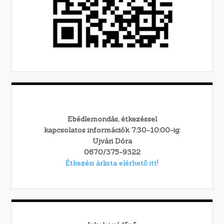
Ebédlemondás, étkezéssel
kapcsolatos információk 7:30-10:00-ig:
Ujvári Dóra
0670/375-9322
Étkezési árlista elérhető itt!