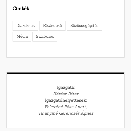
Címkék
Diákoknak
Közérdekű
Közösségépítés
Média
Szülőknek
Igazgató:
Kárász Péter
Igazgatóhelyettesek:
Feketéné Pősz Anett,
Tihanyiné Gerencsér Ágnes