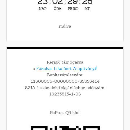
23
:
02
:
29
:
26
NAP
ÓRA
PERC
MP
múlva
Kérjük, támogassa
a
Fazekas Iskoláért Alapítványt!
Bankszámlaszám:
11600006-00000000-85356414
SZJA 1 százalék felajánláshoz adószám:
19235815-1-03
RePont QR kód: