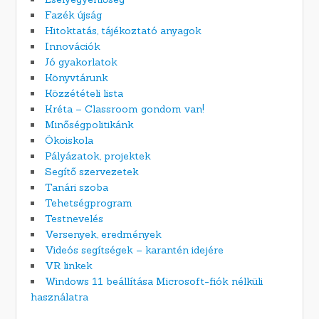
Fazék újság
Hitoktatás, tájékoztató anyagok
Innovációk
Jó gyakorlatok
Könyvtárunk
Közzétételi lista
Kréta – Classroom gondom van!
Minőségpolitikánk
Ökoiskola
Pályázatok, projektek
Segítő szervezetek
Tanári szoba
Tehetségprogram
Testnevelés
Versenyek, eredmények
Videós segítségek – karantén idejére
VR linkek
Windows 11 beállítása Microsoft-fiók nélküli
használatra