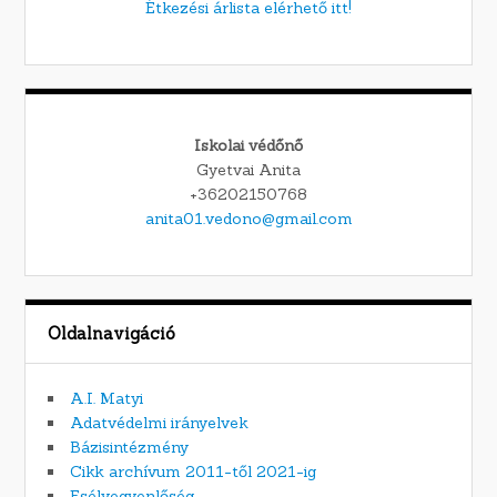
Étkezési árlista elérhető itt!
Iskolai védőnő
Gyetvai Anita
+36202150768
anita01.vedono@gmail.com
Oldalnavigáció
A.I. Matyi
Adatvédelmi irányelvek
Bázisintézmény
Cikk archívum 2011-től 2021-ig
Esélyegyenlőség