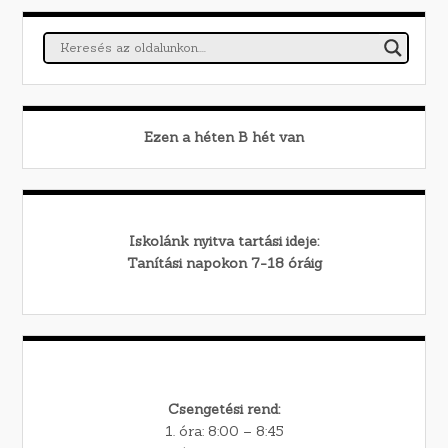
Ezen a héten
B
hét van
Iskolánk nyitva tartási ideje:
Tanítási napokon 7-18 óráig
Csengetési rend:
1. óra: 8:00 – 8:45