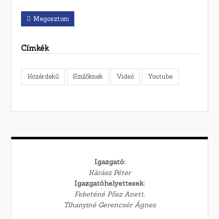
Megosztom
Címkék
Közérdekű
Szülőknek
Videó
Youtube
Igazgató:
Kárász Péter
Igazgatóhelyettesek:
Feketéné Pősz Anett,
Tihanyiné Gerencsér Ágnes