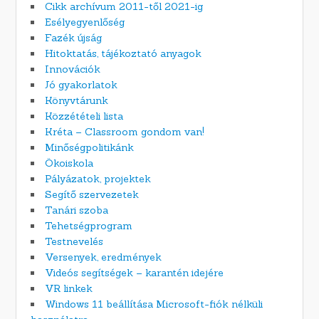
Cikk archívum 2011-től 2021-ig
Esélyegyenlőség
Fazék újság
Hitoktatás, tájékoztató anyagok
Innovációk
Jó gyakorlatok
Könyvtárunk
Közzétételi lista
Kréta – Classroom gondom van!
Minőségpolitikánk
Ökoiskola
Pályázatok, projektek
Segítő szervezetek
Tanári szoba
Tehetségprogram
Testnevelés
Versenyek, eredmények
Videós segítségek – karantén idejére
VR linkek
Windows 11 beállítása Microsoft-fiók nélküli