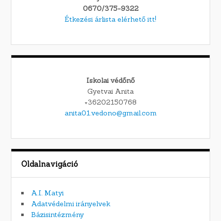
0670/375-9322
Étkezési árlista elérhető itt!
Iskolai védőnő
Gyetvai Anita
+36202150768
anita01.vedono@gmail.com
Oldalnavigáció
A.I. Matyi
Adatvédelmi irányelvek
Bázisintézmény