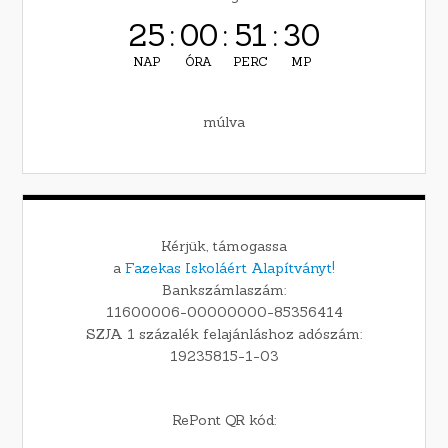
25
:
00
:
51
:
29
NAP
ÓRA
PERC
MP
múlva
Kérjük, támogassa
a
Fazekas Iskoláért Alapítványt!
Bankszámlaszám:
11600006-00000000-85356414
SZJA 1 százalék felajánláshoz adószám:
19235815-1-03
RePont QR kód: