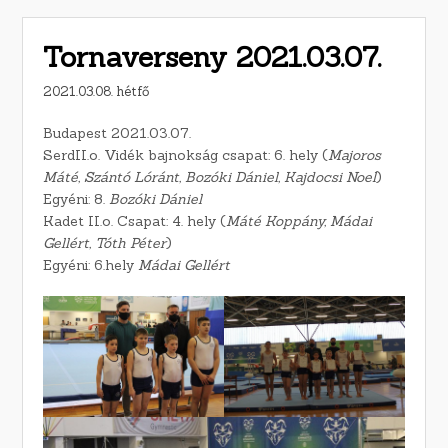
Tornaverseny 2021.03.07.
2021.03.08. hétfő
Budapest 2021.03.07.
SerdII.o. Vidék bajnokság csapat: 6. hely (
Majoros
Máté, Szántó Lóránt, Bozóki Dániel, Kajdocsi Noel
)
Egyéni: 8.
Bozóki Dániel
Kadet II.o. Csapat: 4. hely (
Máté Koppány, Mádai
Gellért, Tóth Péter
)
Egyéni: 6.hely
Mádai Gellért