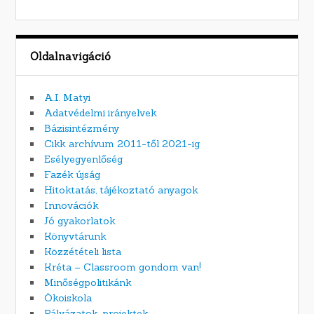
Oldalnavigáció
A.I. Matyi
Adatvédelmi irányelvek
Bázisintézmény
Cikk archívum 2011-től 2021-ig
Esélyegyenlőség
Fazék újság
Hitoktatás, tájékoztató anyagok
Innovációk
Jó gyakorlatok
Könyvtárunk
Közzétételi lista
Kréta – Classroom gondom van!
Minőségpolitikánk
Ökoiskola
Pályázatok, projektek