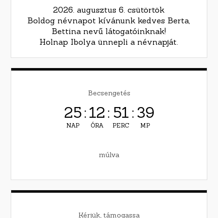
2026. augusztus 6. csütörtök
Boldog névnapot kívánunk kedves Berta,
Bettina nevű látogatóinknak!
Holnap Ibolya ünnepli a névnapját.
Becsengetés
25
:
12
:
51
:
38
NAP
ÓRA
PERC
MP
múlva
Kérjük, támogassa