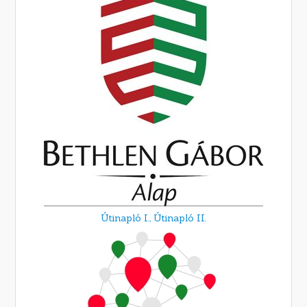
Útinapló I.,
Útinapló II.