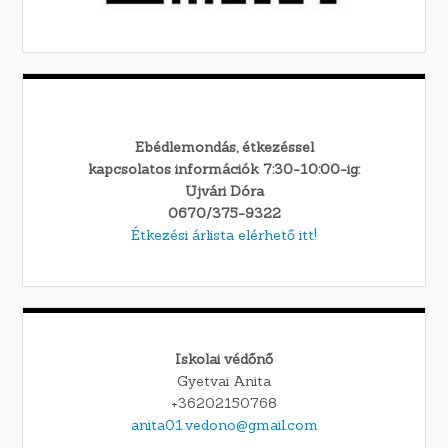
Ebédlemondás, étkezéssel
kapcsolatos információk 7:30-10:00-ig:
Ujvári Dóra
0670/375-9322
Étkezési árlista elérhető itt!
Iskolai védőnő
Gyetvai Anita
+36202150768
anita01.vedono@gmail.com