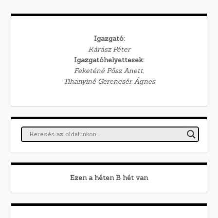
Igazgató:
Kárász Péter
Igazgatóhelyettesek:
Feketéné Pősz Anett,
Tihanyiné Gerencsér Ágnes
Ezen a héten
B
hét van