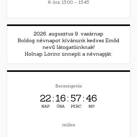
8. óra: 15:00 – 15:45
2026. augusztus 9. vasárnap
Boldog névnapot kívánunk kedves Emőd
nevű látogatóinknak!
Holnap Lörinc ünnepli a névnapját.
Becsengetés
22
:
16
:
57
:
45
NAP
ÓRA
PERC
MP
múlva