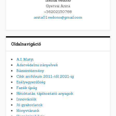
Iskolai védőnő
Gyetvai Anita
+36202150768
anita01.vedono@gmail.com
Oldalnavigáció
A.I. Matyi
Adatvédelmi irányelvek
Bázisintézmény
Cikk archívum 2011-től 2021-ig
Esélyegyenlőség
Fazék újság
Hitoktatás, tájékoztató anyagok
Innovációk
Jó gyakorlatok
Könyvtárunk