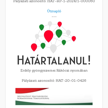
Pályázati azonosító: HAT-KP-1-2024/1-000060
Útinapló
---
Erdély gyöngyszemei Rákóczi nyomában
Pályázati azonosító: HAT-20-01-0426