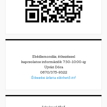
Ebédlemondás, étkezéssel
kapcsolatos információk 7:30-10:00-ig:
Ujvári Dóra
0670/375-9322
Étkezési árlista elérhető itt!