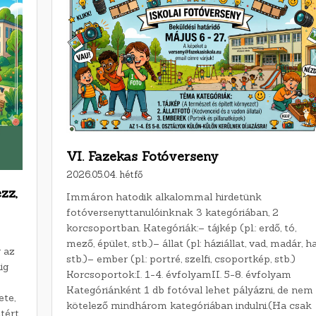
VI. Fazekas Fotóverseny
2026.05.04. hétfő
zz,
Immáron hatodik alkalommal hirdetünk
fotóversenyttanulóinknak 3 kategóriában, 2
korcsoportban. Kategóriák:– tájkép (pl.: erdő, tó,
mező, épület, stb.)– állat (pl: háziállat, vad, madár, ha
y az
stb.)– ember (pl.: portré, szelfi, csoportkép, stb.)
ig
Korcsoportok:I. 1-4. évfolyamII. 5-8. évfolyam
Kategóriánként 1 db fotóval lehet pályázni, de nem
te,
kötelező mindhárom kategóriában indulni.(Ha csak
tért