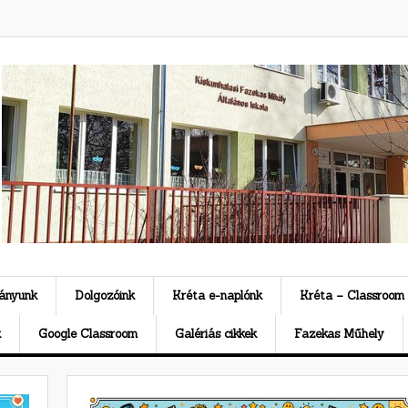
ványunk
Dolgozóink
Kréta e-naplónk
Kréta – Classroom
k
Google Classroom
Galériás cikkek
Fazekas Műhely