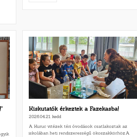
”
Kiskutatók érkeztek a Fazekasba!
2026.04.21. kedd
A Kuruc vitézek téri óvodások csatlakoztak az
iskolában heti rendszerességű ökoszakkörhöz.A
egyik