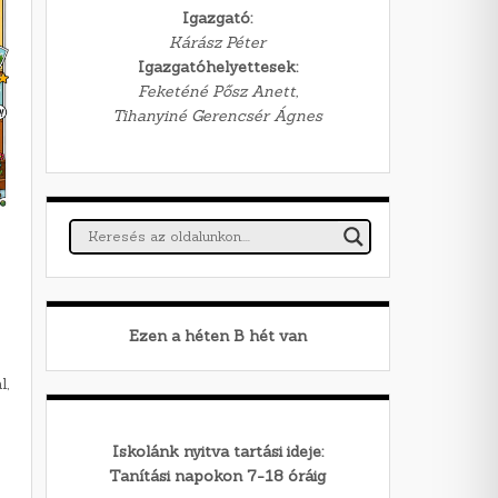
Igazgató:
Kárász Péter
Igazgatóhelyettesek:
Feketéné Pősz Anett,
Tihanyiné Gerencsér Ágnes
Ezen a héten
B
hét van
l,
Iskolánk nyitva tartási ideje:
Tanítási napokon 7-18 óráig