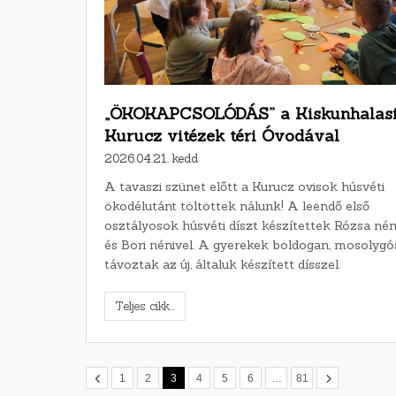
„ÖKOKAPCSOLÓDÁS” a Kiskunhalas
Kurucz vitézek téri Óvodával
2026.04.21. kedd
A tavaszi szünet előtt a Kurucz ovisok húsvéti
ökodélutánt töltöttek nálunk! A leendő első
osztályosok húsvéti díszt készítettek Rózsa nén
és Bori nénivel. A gyerekek boldogan, mosolyg
távoztak az új, általuk készített dísszel.
Teljes cikk...
1
2
3
4
5
6
…
81