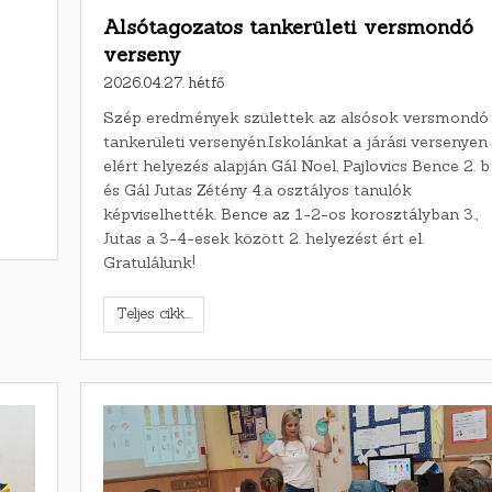
Alsótagozatos tankerületi versmondó
verseny
2026.04.27. hétfő
Szép eredmények születtek az alsósok versmondó
tankerületi versenyén.Iskolánkat a járási versenyen
elért helyezés alapján Gál Noel, Pajlovics Bence 2. b
és Gál Jutas Zétény 4.a osztályos tanulók
képviselhették. Bence az 1-2-os korosztályban 3.,
Jutas a 3-4-esek között 2. helyezést ért el.
Gratulálunk!
Teljes cikk...