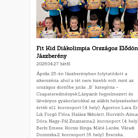
Fit Kid Diákolimpia Országos Elődön
Jászberény
2026.04.27. hétfő
Április 25-én Jászberényben folytatódott a
sikerszéria, ahol a tét nem kisebb volt, mint az
országos döntőbe jutás. „B” kategória –
Csapateredmények:Lányaink fegyelmezett és
látványos gyakorlatokkal az alábbi helyezéseket
érték el:1. korcsoport (4. hely): Ágoston Lara, Er
Lili, Forgó Flóra, Halász Nikolett, Horváth-Alma
Dóra, Nagy-Pál Zsuzsanna.2. korcsoport (4. hely)
Berki Emese, Kocsis Kinga, Máté Lenke, Váradi
Dominika.2. korcsoport (6. hely): Brecska…