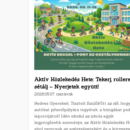
Aktív Közlekedés Hete: Tekerj, rollere
sétálj – Nyerjetek együtt!
2026.05.07. csütörtök
Kedves Gyerekek, Tisztelt Szülők!Itt az idő, hog
autókat pihenőpályára tegyétek, a bringákat ped
leporoljátok! Idén elindul az iskola egyik
legpörgősebb eseménye, az Aktív Közlekedés He
ahol nemcsak az egészségetekért és a környeze