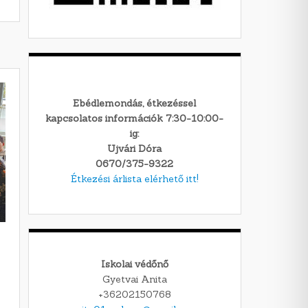
Ebédlemondás, étkezéssel
kapcsolatos információk 7:30-10:00-
ig:
Ujvári Dóra
0670/375-9322
Étkezési árlista elérhető itt!
Iskolai védőnő
Gyetvai Anita
+36202150768