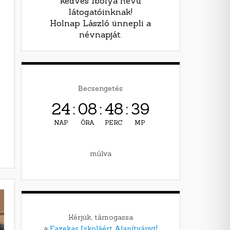
kedves Ibolya nevű
látogatóinknak!
Holnap László ünnepli a
névnapját.
Becsengetés
24
:
08
:
48
:
38
NAP
ÓRA
PERC
MP
múlva
Kérjük, támogassa
a
Fazekas Iskoláért Alapítványt!