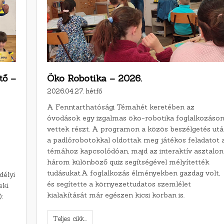
tő –
Öko Robotika – 2026.
2026.04.27. hétfő
A Fenntarthatósági Témahét keretében az
óvodások egy izgalmas öko-robotika foglalkozáso
vettek részt. A programon a közös beszélgetés ut
a padlórobotokkal oldottak meg játékos feladatot 
témához kapcsolódóan, majd az interaktív asztalon
három különböző quiz segítségével mélyítették
tudásukat.A foglalkozás élményekben gazdag volt,
délyi
és segítette a környezettudatos szemlélet
ski
kialakítását már egészen kicsi korban is.
:
Teljes cikk...