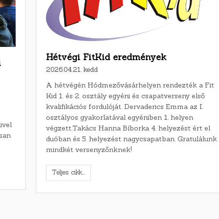
Hétvégi FitKid eredmények
i
2026.04.21. kedd
A hétvégén Hódmezővásárhelyen rendezték a Fit
Kid 1. és 2. osztály egyéni és csapatverseny első
kvalifikációs fordulóját. Dervaderics Emma az I.
osztályos gyakorlatával egyéniben 1. helyen
ivel
végzett.Takács Hanna Bíborka 4. helyezést ért el
ósan
duóban és 5. helyezést nagycsapatban. Gratulálunk
mindkét versenyzőnknek!
Teljes cikk...