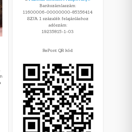
Bankszámlaszám:
11600006-00000000-85356414
SZJA 1 százalék felajánláshoz
adószám:
19235815-1-03
RePont QR kód:
n
án
a