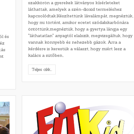
szakkörön a gyerekek látványos kísérleteket
láthattak, amelyek a szén-dioxid termeléshez
kapcsolódtak.Készítettünk lávalámpát, megnéztük,
hogy mi történt, amikor ecetet szódabikarbónára
öntöttünk,megnéztük, hogy a gyertya lángja egy
"láthatatlan" anyagtól elalszik, megvizsgáltuk, hogy
ól és
vannak könnyebb és nehezebb gázok. Arra a
héz
kérdésre is kerestük a választ, hogy miért lesz a
tás
kalács a sütőben…
nt
Teljes cikk...