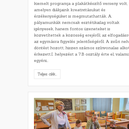
kiemelt programja a plakátkészítő verseny volt,
amelyen diákjaink kreativitásukat és
érzékenységüket is megmutathatták. A
pályamunkák nemcsak esztétikailag voltak
igényesek, hanem fontos üzeneteket is
közvetítettek a közösség erejéről, az elfogadásr
az egymásra figyelés jelentőségéről. A zsűri ne
döntést hozott, hiszen számos színvonalas alko
érkezett.I. helyezést a 7.B osztály érte el, valami
egyéni…
Teljes cikk...