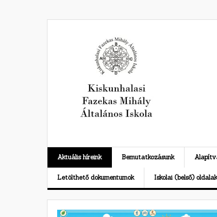
Skip
to
content
Aktuális híreink
Bemutatkozásunk
Alapít
Letölthető dokumentumok
Iskolai (belső) oldala