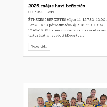
2026. május havi befizetés
2026.04.28. kedd
ÉTKEZÉSI BEFIZETÉSMájus 11-12.7:30-10:00 ,
13:40-16.30 pótbefizetésMájus 18.7:30-10:00 ,
13:40-16.00 Kérem mindenki rendezze étkezési
tartozását amegadott időpontban!
Teljes cikk...