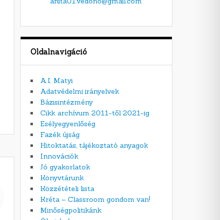
anita01.vedono@gmail.com
Oldalnavigáció
A.I. Matyi
Adatvédelmi irányelvek
Bázisintézmény
Cikk archívum 2011-től 2021-ig
Esélyegyenlőség
Fazék újság
Hitoktatás, tájékoztató anyagok
Innovációk
Jó gyakorlatok
Könyvtárunk
Közzétételi lista
Kréta – Classroom gondom van!
Minőségpolitikánk