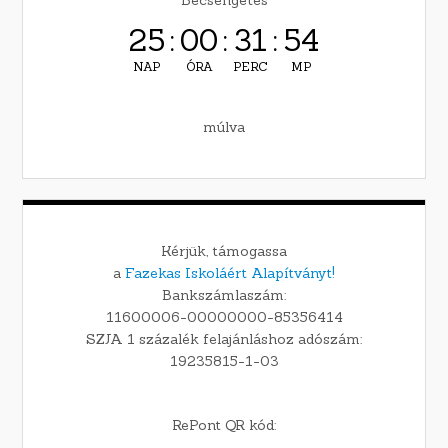
25
:
00
:
31
:
53
NAP
ÓRA
PERC
MP
múlva
Kérjük, támogassa
a
Fazekas Iskoláért Alapítványt!
Bankszámlaszám:
11600006-00000000-85356414
SZJA 1 százalék felajánláshoz adószám:
19235815-1-03
RePont QR kód: