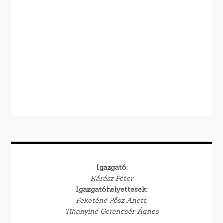
Igazgató:
Kárász Péter
Igazgatóhelyettesek:
Feketéné Pősz Anett,
Tihanyiné Gerencsér Ágnes