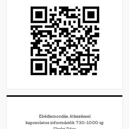
Ebédlemondás, étkezéssel
kapcsolatos információk 7:30-10:00-ig:
Ujvári Dóra