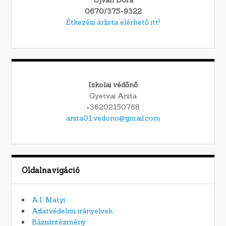
0670/375-9322
Étkezési árlista elérhető itt!
Iskolai védőnő
Gyetvai Anita
+36202150768
anita01.vedono@gmail.com
Oldalnavigáció
A.I. Matyi
Adatvédelmi irányelvek
Bázisintézmény