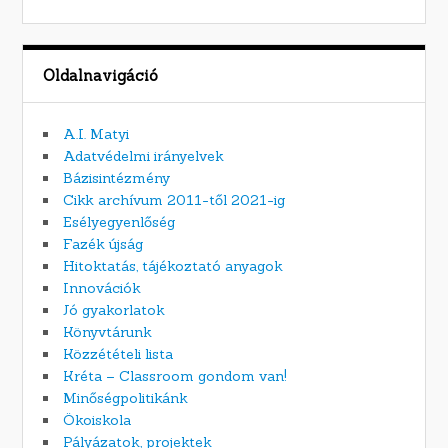
Oldalnavigáció
A.I. Matyi
Adatvédelmi irányelvek
Bázisintézmény
Cikk archívum 2011-től 2021-ig
Esélyegyenlőség
Fazék újság
Hitoktatás, tájékoztató anyagok
Innovációk
Jó gyakorlatok
Könyvtárunk
Közzétételi lista
Kréta – Classroom gondom van!
Minőségpolitikánk
Ökoiskola
Pályázatok, projektek