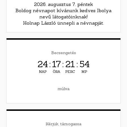
2026. augusztus 7. péntek
Boldog névnapot kívánunk kedves Ibolya
nevű látogatóinknak!
Holnap László ünnepli a névnapját.
Becsengetés
24
:
17
:
21
:
53
NAP
ÓRA
PERC
MP
múlva
Kérjük, támogassa