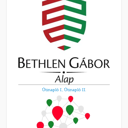
Útinapló I.,
Útinapló II.