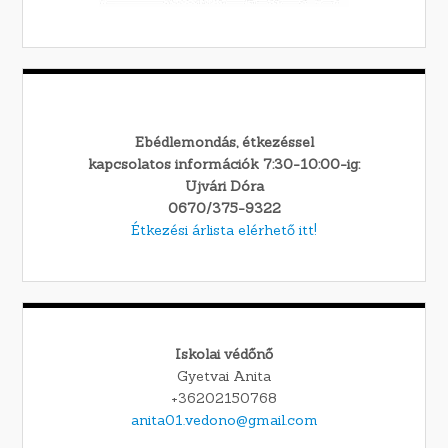
Ebédlemondás, étkezéssel
kapcsolatos információk 7:30-10:00-ig:
Ujvári Dóra
0670/375-9322
Étkezési árlista elérhető itt!
Iskolai védőnő
Gyetvai Anita
+36202150768
anita01.vedono@gmail.com