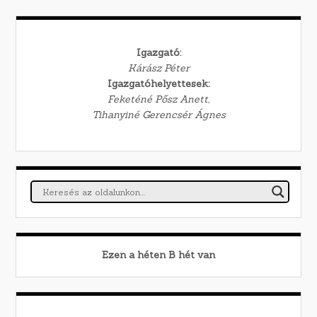
Igazgató:
Kárász Péter
Igazgatóhelyettesek:
Feketéné Pősz Anett,
Tihanyiné Gerencsér Ágnes
Ezen a héten
B
hét van