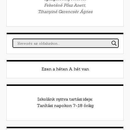
Feketéné Pősz Anett,
Tihanyiné Gerencsér Ágnes
Ezen a héten
A
hét van
Iskolánk nyitva tartási ideje:
Tanítási napokon 7-18 óráig