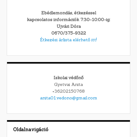
Ebédlemondás, étkezéssel
kapcsolatos információk 7:30-10:00-ig:
Ujvári Dóra
0670/375-9322
Étkezési árlista elérhető itt!
Iskolai védőnő
Gyetvai Anita
+36202150768
anita01.vedono@gmail.com
Oldalnavigáció