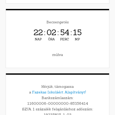
Becsengetés
22
:
02
:
54
:
13
NAP
ÓRA
PERC
MP
múlva
Kérjük, támogassa
a
Fazekas Iskoláért Alapítványt!
Bankszámlaszám:
11600006-00000000-85356414
SZJA 1 százalék felajánláshoz adószám:
19235815-1-03