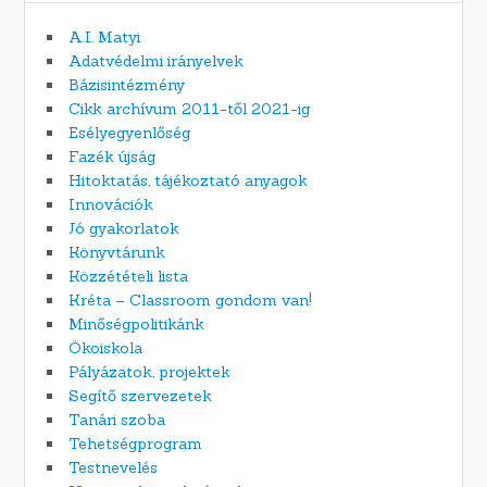
A.I. Matyi
Adatvédelmi irányelvek
Bázisintézmény
Cikk archívum 2011-től 2021-ig
Esélyegyenlőség
Fazék újság
Hitoktatás, tájékoztató anyagok
Innovációk
Jó gyakorlatok
Könyvtárunk
Közzétételi lista
Kréta – Classroom gondom van!
Minőségpolitikánk
Ökoiskola
Pályázatok, projektek
Segítő szervezetek
Tanári szoba
Tehetségprogram
Testnevelés