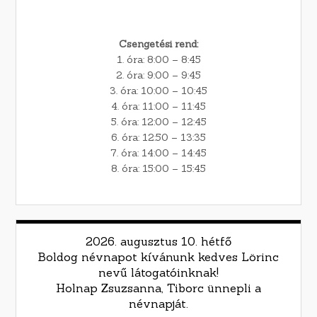
Csengetési rend:
1. óra: 8:00 – 8:45
2. óra: 9:00 – 9:45
3. óra: 10:00 – 10:45
4. óra: 11:00 – 11:45
5. óra: 12:00 – 12:45
6. óra: 12:50 – 13:35
7. óra: 14:00 – 14:45
8. óra: 15:00 – 15:45
2026. augusztus 10. hétfő
Boldog névnapot kívánunk kedves Lörinc
nevű látogatóinknak!
Holnap Zsuzsanna, Tiborc ünnepli a
névnapját.