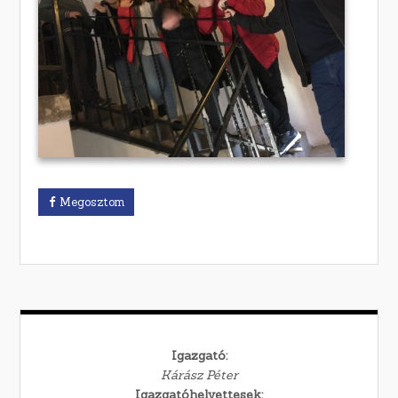
Megosztom
Igazgató:
Kárász Péter
Igazgatóhelyettesek: