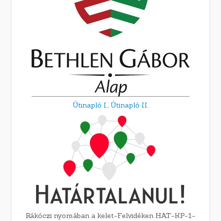
Útinapló I.,
Útinapló II.
Rákóczi nyomában a kelet-Felvidéken HAT-KP-1-