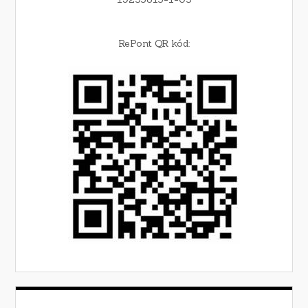
RePont QR kód: