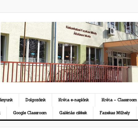
ványunk
Dolgozóink
Kréta e-naplónk
Kréta – Classroom
k
Google Classroom
Galériás cikkek
Fazekas Műhely