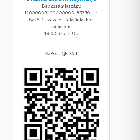
Bankszámlaszám:
11600006-00000000-85356414
SZJA 1 százalék felajánláshoz
adószám:
19235815-1-03
RePont QR kód: