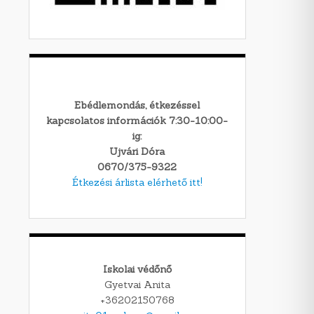
Ebédlemondás, étkezéssel
kapcsolatos információk 7:30-10:00-
ig:
Ujvári Dóra
0670/375-9322
Étkezési árlista elérhető itt!
Iskolai védőnő
Gyetvai Anita
+36202150768