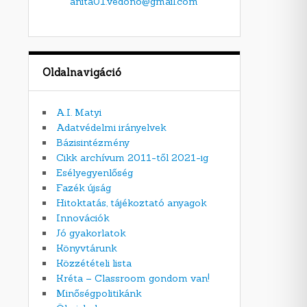
anita01.vedono@gmail.com
Oldalnavigáció
A.I. Matyi
Adatvédelmi irányelvek
Bázisintézmény
Cikk archívum 2011-től 2021-ig
Esélyegyenlőség
Fazék újság
Hitoktatás, tájékoztató anyagok
Innovációk
Jó gyakorlatok
Könyvtárunk
Közzétételi lista
Kréta – Classroom gondom van!
Minőségpolitikánk