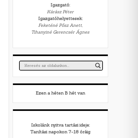
Igazgató:
Kárász Péter
Igazgatóhelyettesek:
Feketéné Pősz Anett,
Tihanyiné Gerencsér Ágnes
Ezen a héten
B
hét van
Iskolánk nyitva tartási ideje:
Tanítási napokon 7-18 óráig