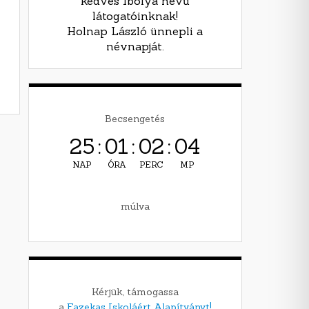
kedves Ibolya nevű
látogatóinknak!
Holnap László ünnepli a
névnapját.
Becsengetés
25
:
01
:
02
:
03
NAP
ÓRA
PERC
MP
múlva
Kérjük, támogassa
a
Fazekas Iskoláért Alapítványt!