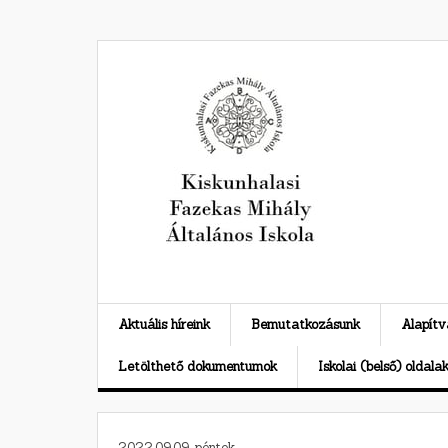
Skip
to
content
Aktuális híreink
Bemutatkozásunk
Alapít
Letölthető dokumentumok
Iskolai (belső) oldala
2022.09.09. péntek