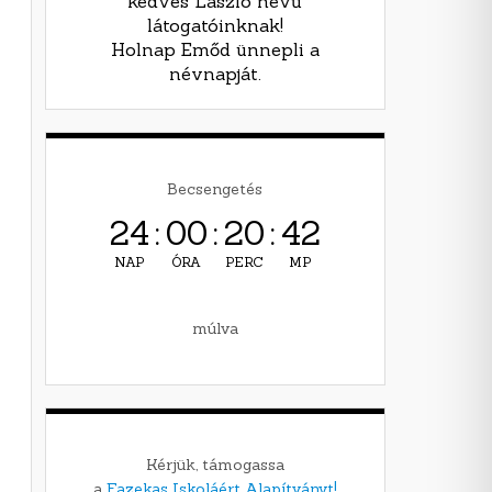
kedves László nevű
látogatóinknak!
Holnap Emőd ünnepli a
névnapját.
Becsengetés
24
:
00
:
20
:
40
NAP
ÓRA
PERC
MP
múlva
Kérjük, támogassa
a
Fazekas Iskoláért Alapítványt!