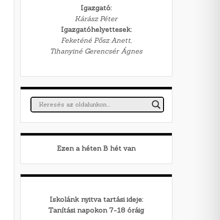
Igazgató:
Kárász Péter
Igazgatóhelyettesek:
Feketéné Pősz Anett,
Tihanyiné Gerencsér Ágnes
Ezen a héten
B
hét van
Iskolánk nyitva tartási ideje:
Tanítási napokon 7-18 óráig