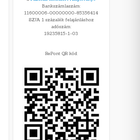
Bankszámlaszám:
11600006-00000000-85356414
SZJA 1 százalék felajánláshoz
adószám:
19235815-1-03
RePont QR kód: