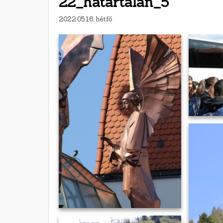
22_hatartalan_5
2022.05.16. hétfő