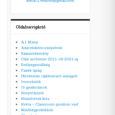
anita01.vedono@gmail.com
Oldalnavigáció
A.I. Matyi
Adatvédelmi irányelvek
Bázisintézmény
Cikk archívum 2011-től 2021-ig
Esélyegyenlőség
Fazék újság
Hitoktatás, tájékoztató anyagok
Innovációk
Jó gyakorlatok
Könyvtárunk
Közzétételi lista
Kréta – Classroom gondom van!
Minőségpolitikánk