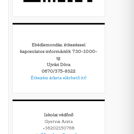
Ebédlemondás, étkezéssel
kapcsolatos információk 7:30-10:00-
ig:
Ujvári Dóra
0670/375-9322
Étkezési árlista elérhető itt!
Iskolai védőnő
Gyetvai Anita
+36202150768