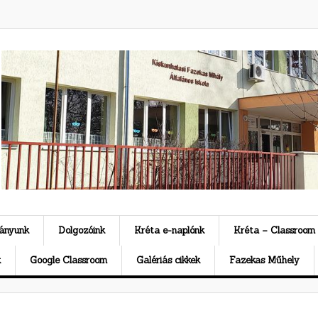
ványunk
Dolgozóink
Kréta e-naplónk
Kréta – Classroom
k
Google Classroom
Galériás cikkek
Fazekas Műhely