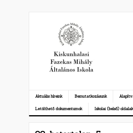
Skip
to
content
Aktuális híreink
Bemutatkozásunk
Alapít
Letölthető dokumentumok
Iskolai (belső) oldala