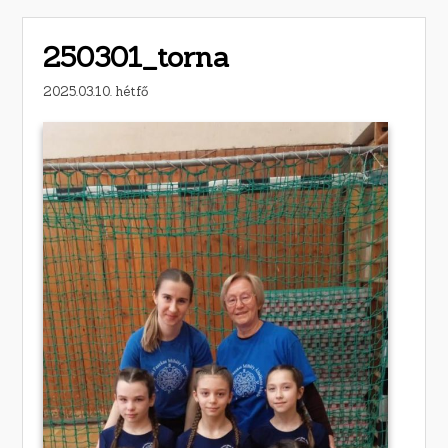
250301_torna
2025.03.10. hétfő