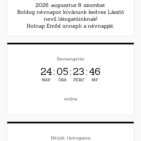
2026. augusztus 8. szombat
Boldog névnapot kívánunk kedves László
nevű látogatóinknak!
Holnap Emőd ünnepli a névnapját.
Becsengetés
24
:
05
:
23
:
44
NAP
ÓRA
PERC
MP
múlva
Kérjük, támogassa