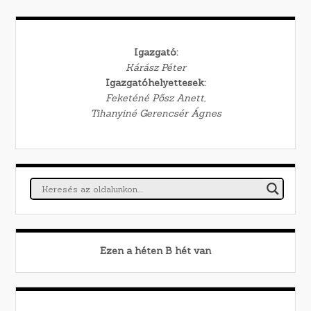
Igazgató:
Kárász Péter
Igazgatóhelyettesek:
Feketéné Pősz Anett,
Tihanyiné Gerencsér Ágnes
Ezen a héten
B
hét van