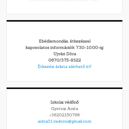
Ebédlemondás, étkezéssel
kapcsolatos információk 7:30-10:00-ig:
Ujvári Dóra
0670/375-9322
Étkezési árlista elérhető itt!
Iskolai védőnő
Gyetvai Anita
+36202150768
anita01.vedono@gmail.com