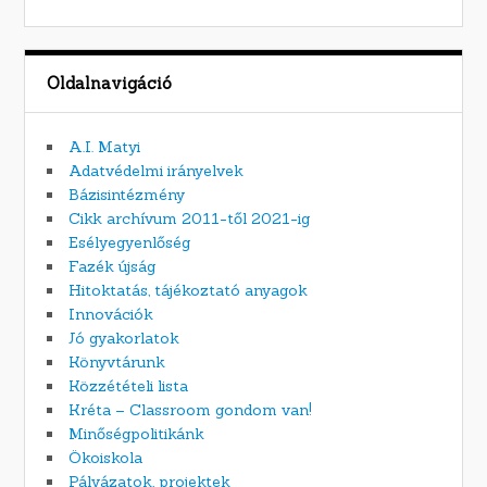
Oldalnavigáció
A.I. Matyi
Adatvédelmi irányelvek
Bázisintézmény
Cikk archívum 2011-től 2021-ig
Esélyegyenlőség
Fazék újság
Hitoktatás, tájékoztató anyagok
Innovációk
Jó gyakorlatok
Könyvtárunk
Közzétételi lista
Kréta – Classroom gondom van!
Minőségpolitikánk
Ökoiskola
Pályázatok, projektek