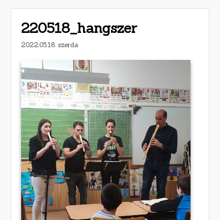
220518_hangszer
2022.05.18. szerda