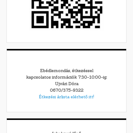
Ebédlemondás, étkezéssel
kapcsolatos információk 7:30-10:00-ig:
Ujvári Dóra
0670/375-9322
Étkezési árlista elérhető itt!