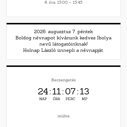
8. óra: 15:00 – 15:45
2026. augusztus 7. péntek
Boldog névnapot kívánunk kedves Ibolya
nevű látogatóinknak!
Holnap László ünnepli a névnapját.
Becsengetés
24
:
11
:
07
:
12
NAP
ÓRA
PERC
MP
múlva