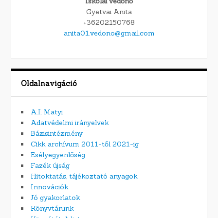
Iskolai védőnő
Gyetvai Anita
+36202150768
anita01.vedono@gmail.com
Oldalnavigáció
A.I. Matyi
Adatvédelmi irányelvek
Bázisintézmény
Cikk archívum 2011-től 2021-ig
Esélyegyenlőség
Fazék újság
Hitoktatás, tájékoztató anyagok
Innovációk
Jó gyakorlatok
Könyvtárunk