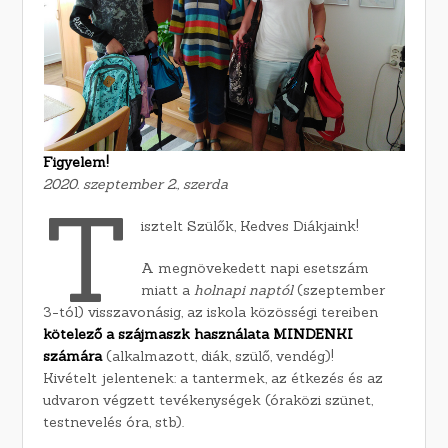
Figyelem!
2020. szeptember 2., szerda
T
isztelt Szülők, Kedves Diákjaink!
A megnövekedett napi esetszám
miatt a
holnapi naptól
(szeptember
3-tól) visszavonásig, az iskola közösségi tereiben
kötelező a szájmaszk használata MINDENKI
számára
(alkalmazott, diák, szülő, vendég)!
Kivételt jelentenek: a tantermek, az étkezés és az
udvaron végzett tevékenységek (óraközi szünet,
testnevelés óra, stb).