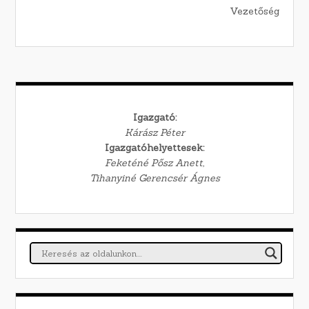
Vezetőség
Igazgató:
Kárász Péter
Igazgatóhelyettesek:
Feketéné Pősz Anett,
Tihanyiné Gerencsér Ágnes