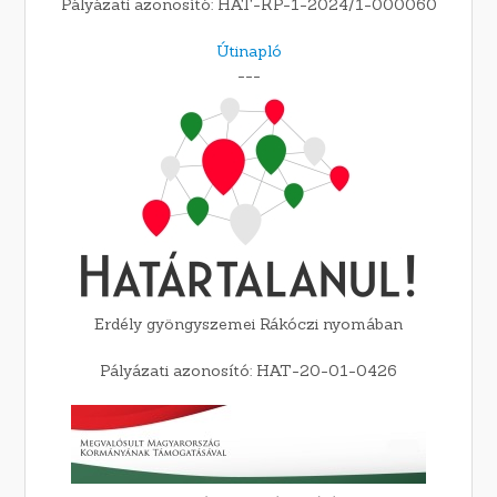
Pályázati azonosító: HAT-KP-1-2024/1-000060
Útinapló
---
Erdély gyöngyszemei Rákóczi nyomában
Pályázati azonosító: HAT-20-01-0426