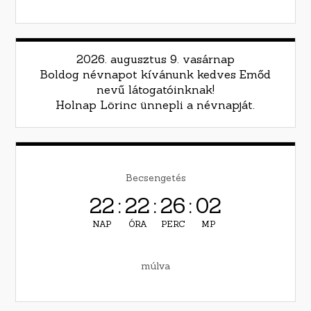
2026. augusztus 9. vasárnap
Boldog névnapot kívánunk kedves Emőd
nevű látogatóinknak!
Holnap Lörinc ünnepli a névnapját.
Becsengetés
22
:
22
:
26
:
01
NAP
ÓRA
PERC
MP
múlva