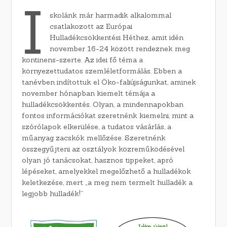
I
skolánk már harmadik alkalommal
csatlakozott az Európai
Hulladékcsökkentési Héthez, amit idén
november 16-24 között rendeznek meg
kontinens-szerte. Az idei fő téma a
környezettudatos szemléletformálás. Ebben a
tanévben indítottuk el Öko-faliújságunkat, aminek
november hónapban kiemelt témája a
hulladékcsökkentés. Olyan, a mindennapokban
fontos információkat szeretnénk kiemelni, mint a
szórólapok elkerülése, a tudatos vásárlás, a
műanyag zacskók mellőzése. Szeretnénk
összegyűjteni az osztályok közreműködésével
olyan jó tanácsokat, hasznos tippeket, apró
lépéseket, amelyekkel megelőzhető a hulladékok
keletkezése, mert „a meg nem termelt hulladék a
legjobb hulladék!”