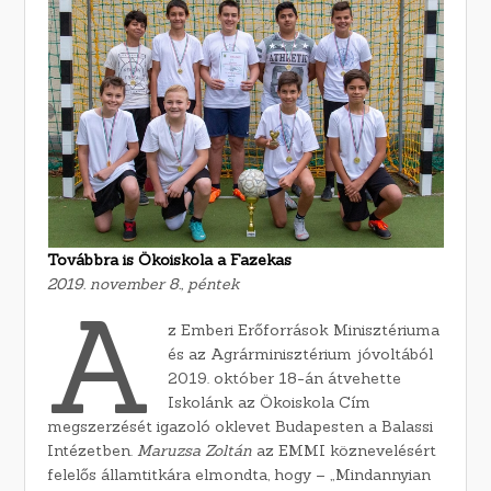
Továbbra is Ökoiskola a Fazekas
2019. november 8., péntek
A
z Emberi Erőforrások Minisztériuma
és az Agrárminisztérium jóvoltából
2019. október 18-án átvehette
Iskolánk az Ökoiskola Cím
megszerzését igazoló oklevet Budapesten a Balassi
Intézetben.
Maruzsa Zoltán
az EMMI köznevelésért
felelős államtitkára elmondta, hogy – „Mindannyian