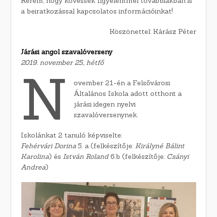
Kérem, hogy kövessék figyelemmel továbbiakban is
a beiratkozással kapcsolatos információinkat!
Köszönettel: Kárász Péter
Járási angol szavalóverseny
2019. november 25., hétfő
N
ovember 21-én a Felsővárosi
Általános Iskola adott otthont a
járási idegen nyelvi
szavalóversenynek.
Iskolánkat 2 tanuló képviselte:
Fehérvári Dorina
5. a (felkészítője:
Királyné Bálint
Karolina
) és
István Roland
6.b (felkészítője:
Csányi
Andrea
)