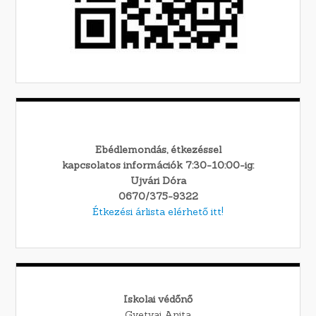
Ebédlemondás, étkezéssel
kapcsolatos információk 7:30-10:00-ig:
Ujvári Dóra
0670/375-9322
Étkezési árlista elérhető itt!
Iskolai védőnő
Gyetvai Anita