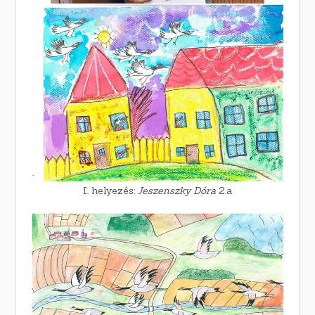
I. helyezés:
Jeszenszky Dóra
2.a