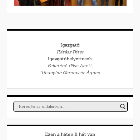
Igazgató:
Kárász Péter
Igazgatóhelyettesek:
Feketéné Pősz Anett,
Tihanyiné Gerencsér Ágnes
Ezen a héten
B
hét van