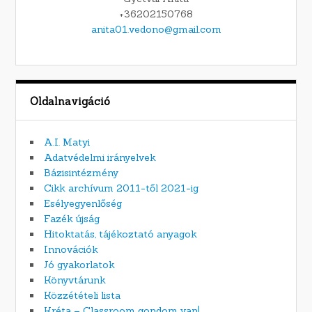
+36202150768
anita01.vedono@gmail.com
Oldalnavigáció
A.I. Matyi
Adatvédelmi irányelvek
Bázisintézmény
Cikk archívum 2011-től 2021-ig
Esélyegyenlőség
Fazék újság
Hitoktatás, tájékoztató anyagok
Innovációk
Jó gyakorlatok
Könyvtárunk
Közzétételi lista
Kréta – Classroom gondom van!