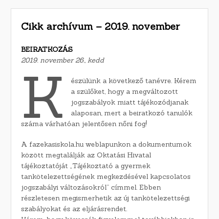
Cikk archívum – 2019. november
BEIRATKOZÁS
2019. november 26., kedd
K
észülünk a következő tanévre. Kérem
a szülőket, hogy a megváltozott
jogszabályok miatt tájékozódjanak
alaposan, mert a beiratkozó tanulók
száma várhatóan jelentősen nőni fog!
A fazekasiskola.hu weblapunkon a dokumentumok
között megtalálják az Oktatási Hivatal
tájékoztatóját „Tájékoztató a gyermek
tankötelezettségének megkezdésével kapcsolatos
jogszabályi változásokról” címmel. Ebben
részletesen megismerhetik az új tankötelezettségi
szabályokat és az eljárásrendet.