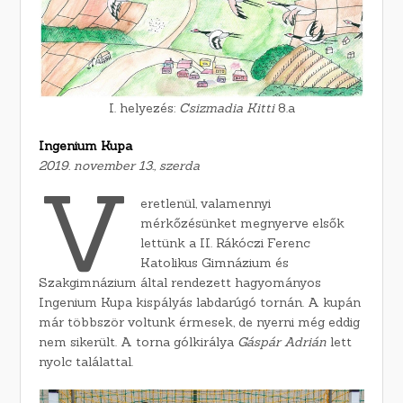
I. helyezés:
Csizmadia Kitti
8.a
Ingenium Kupa
2019. november 13., szerda
V
eretlenül, valamennyi
mérkőzésünket megnyerve elsők
lettünk a II. Rákóczi Ferenc
Katolikus Gimnázium és
Szakgimnázium által rendezett hagyományos
Ingenium Kupa kispályás labdarúgó tornán. A kupán
már többször voltunk érmesek, de nyerni még eddig
nem sikerült. A torna gólkirálya
Gáspár Adrián
lett
nyolc találattal.