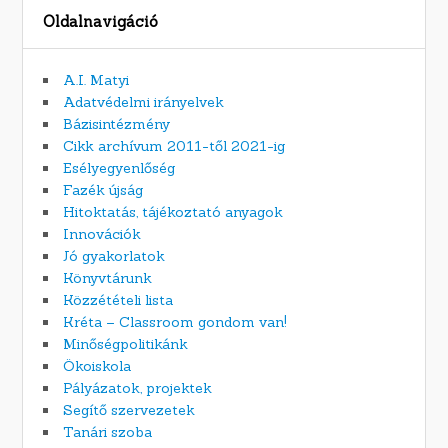
Oldalnavigáció
A.I. Matyi
Adatvédelmi irányelvek
Bázisintézmény
Cikk archívum 2011-től 2021-ig
Esélyegyenlőség
Fazék újság
Hitoktatás, tájékoztató anyagok
Innovációk
Jó gyakorlatok
Könyvtárunk
Közzétételi lista
Kréta – Classroom gondom van!
Minőségpolitikánk
Ökoiskola
Pályázatok, projektek
Segítő szervezetek
Tanári szoba