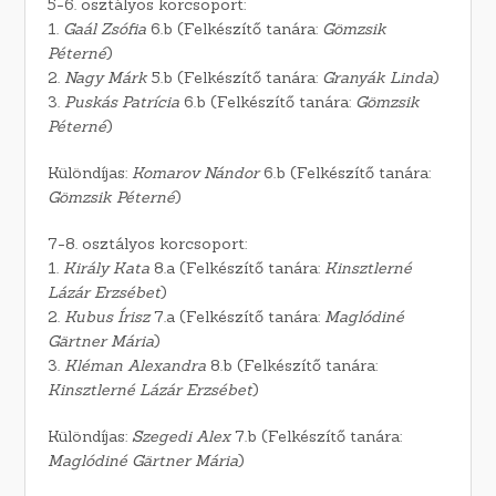
5-6. osztályos korcsoport:
1.
Gaál Zsófia
6.b (Felkészítő tanára:
Gömzsik
Péterné
)
2.
Nagy Márk
5.b (Felkészítő tanára:
Granyák Linda
)
3.
Puskás Patrícia
6.b (Felkészítő tanára:
Gömzsik
Péterné
)
Különdíjas:
Komarov Nándor
6.b (Felkészítő tanára:
Gömzsik Péterné
)
7-8. osztályos korcsoport:
1.
Király Kata
8.a (Felkészítő tanára:
Kinsztlerné
Lázár Erzsébet
)
2.
Kubus Írisz
7.a (Felkészítő tanára:
Maglódiné
Gärtner Mária
)
3.
Kléman Alexandra
8.b (Felkészítő tanára:
Kinsztlerné Lázár Erzsébet
)
Különdíjas:
Szegedi Alex
7.b (Felkészítő tanára:
Maglódiné Gärtner Mária
)