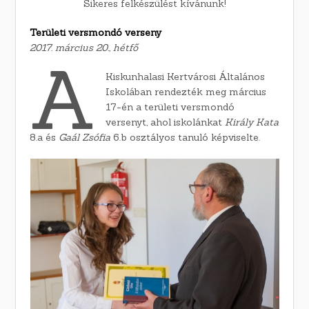
Sikeres felkészülést kívánunk!
Területi versmondó verseny
2017. március 20., hétfő
A
Kiskunhalasi Kertvárosi Általános
Iskolában rendezték meg március
17-én a területi versmondó
versenyt, ahol iskolánkat
Király Kata
8.a és
Gaál Zsófia
6.b osztályos tanuló képviselte.