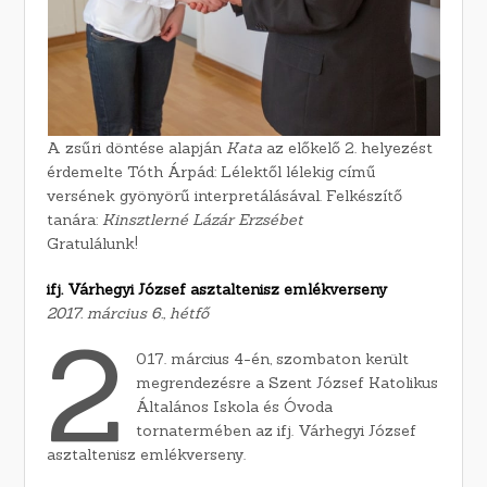
A zsűri döntése alapján
Kata
az előkelő 2. helyezést
érdemelte Tóth Árpád: Lélektől lélekig című
versének gyönyörű interpretálásával. Felkészítő
tanára:
Kinsztlerné Lázár Erzsébet
Gratulálunk!
ifj. Várhegyi József asztaltenisz emlékverseny
2017. március 6., hétfő
2
017. március 4-én, szombaton került
megrendezésre a Szent József Katolikus
Általános Iskola és Óvoda
tornatermében az ifj. Várhegyi József
asztaltenisz emlékverseny.