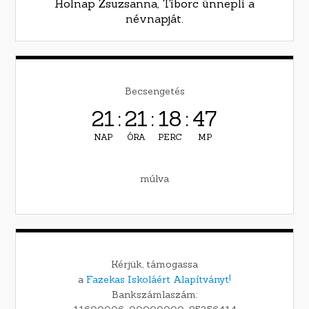
Holnap Zsuzsanna, Tiborc ünnepli a
névnapját.
Becsengetés
21
:
21
:
18
:
46
NAP
ÓRA
PERC
MP
múlva
Kérjük, támogassa
a
Fazekas Iskoláért Alapítványt!
Bankszámlaszám: