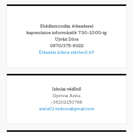
Ebédlemondás, étkezéssel
kapcsolatos információk 7:30-10:00-ig:
Ujvári Dóra
0670/375-9322
Étkezési árlista elérhető itt!
Iskolai védőnő
Gyetvai Anita
+36202150768
anita01.vedono@gmail.com