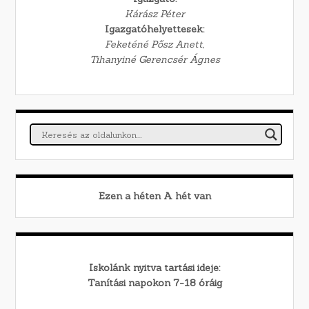
Kárász Péter
Igazgatóhelyettesek:
Feketéné Pősz Anett,
Tihanyiné Gerencsér Ágnes
Ezen a héten
A
hét van
Iskolánk nyitva tartási ideje:
Tanítási napokon 7-18 óráig