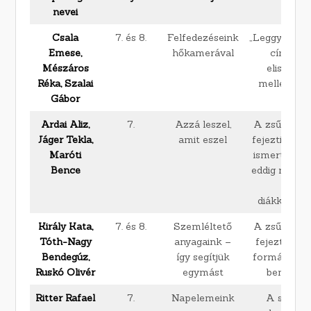
nevei
Csala
7. és 8.
Felfedezéseink
„Leggyakorla
Emese,
hőkamerával
címmel 
Mészáros
elismeré
Réka, Szalai
mellékelt o
Gábor
Ardai Aliz,
7.
Azzá leszel,
A zsűri eli
Jáger Tekla,
amit eszel
fejezti ki a 
Maróti
ismertetésé
Bence
eddig nem s
még 
diákkonfer
Király Kata,
7. és 8.
Szemléltető
A zsűri eli
Tóth-Nagy
anyagaink –
fejezti ki az
Bendegúz,
így segítjük
formájában 
Ruskó Olivér
egymást
bemutatá
Ritter Rafael
7.
Napelemeink
A számít