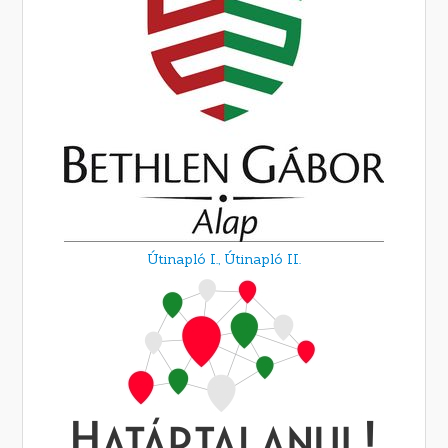
Útinapló I.,
Útinapló II.