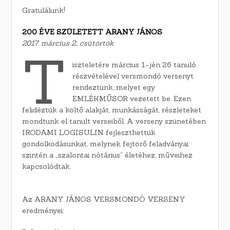
Gratulálunk!
200 ÉVE SZÜLETETT ARANY JÁNOS
2017. március 2., csütörtök
T
iszteletére március 1-jén 26 tanuló
részvételével versmondó versenyt
rendeztünk, melyet egy
EMLÉKMŰSOR vezetett be. Ezen
felidéztük a költő alakját, munkásságát, részleteket
mondtunk el tanult verseiből. A verseny szünetében
IRODAMI LOGISULIN fejleszthettük
gondolkodásunkat, melynek fejtörő feladványai
szintén a „szalontai nótárius” életéhez, műveihez
kapcsolódtak.
Az ARANY JÁNOS VERSMONDÓ VERSENY
eredményei: