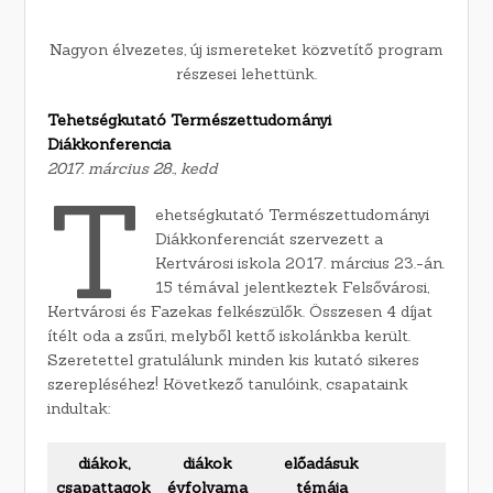
Nagyon élvezetes, új ismereteket közvetítő program
részesei lehettünk.
Tehetségkutató Természettudományi
Diákkonferencia
2017. március 28., kedd
T
ehetségkutató Természettudományi
Diákkonferenciát szervezett a
Kertvárosi iskola 2017. március 23.-án.
15 témával jelentkeztek Felsővárosi,
Kertvárosi és Fazekas felkészülők. Összesen 4 díjat
ítélt oda a zsűri, melyből kettő iskolánkba került.
Szeretettel gratulálunk minden kis kutató sikeres
szerepléséhez! Következő tanulóink, csapataink
indultak:
diákok,
diákok
előadásuk
siker
csapattagok
évfolyama
témája