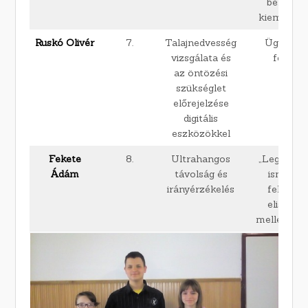
bemutat
kiemelte a 
Ruskó Olivér
7.
Talajnedvesség
Ügyes, ö
vizsgálata és
fejleszt
az öntözési
szükséglet
előrejelzése
digitális
eszközökkel
Fekete
8.
Ultrahangos
„Legmode
Ádám
távolság és
ismeret
irányérzékelés
felhaszn
elismeré
mellékelt o