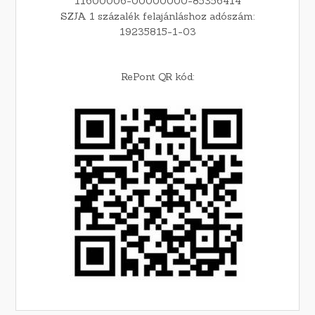
11600006-00000000-85356414
SZJA 1 százalék felajánláshoz adószám:
19235815-1-03
RePont QR kód: