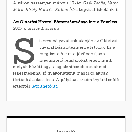
A városi versenyen március 17-én G
aál Zsófia, Nagy
Márk, Király Kata
és
Kubus Írisz
képviseli iskolánkat.
Az Oktatási Hivatal Bázisintézménye lett a Fazekas
2017. március 1., szerda
S
ikeres pályázatunk alapján az Oktatási
Hivatal Bázisintézménye lettünk. Ez a
megtisztelő cím a jövőben újabb
megtisztelő feladatokat jelent majd,
melyek között egyik legjelentősebb a szakmai
fejlesztéseink, jó gyakorlataink más iskoláknak
történő átadása lesz. A pályázat eredményéről szóló
értesítés
letölthető itt.
Igazgató: