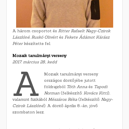
A három csoportot és
Ritter Rafaelt
Nagy-Czirok
Lászlóné, Ruskó Olivért
és
Fekete Ádámot Kárász
Péter
készítette fel.
Mozaik tanulmányi verseny
2017. március 28., kedd
A
Mozaik tanulmányi verseny
országos döntőjébe jutott
földrajzból
Tóth Anna
és
Tapodi
Norman
(felkészítő:
Kovács Kitti
),
valamint fizikából
Mészáros Réka
(felkészítő:
Nagy-
Czirok Lászlóné
). A döntő április 8.-án, jövő
szombaton lesz.