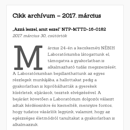
Cikk archívum – 2017. március
„Azzá leszel, amit eszel” NTP-MTTD-16-0182
2017. március 30., csütörtök
M
árcius 24-én a kecskeméti NÉBIH
Laboratóriumba látogattunk el,
támogatva a gyakorlatban is
alkalmazható tudás megszerzését.
A Laboratóriumban bepillanthattunk az egyes
részlegek munkájába, a hallottakat pedig a
gyakorlatban is kipróbálhatták a gyerekek
kísérletek, eljárások, tesztek elvégzésével. A
bejárást követően a Laboratórium dolgozói választ
adtak kérdéseinkre és kiemelték, mennyire fontos,
hogy tudatos vásárlók legyünk, valamint, hogy az
egészséges életmódról tanultakat a gyakorlatban is
alkalmazzuk.