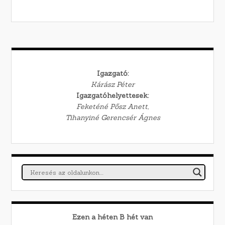
Igazgató:
Kárász Péter
Igazgatóhelyettesek:
Feketéné Pősz Anett,
Tihanyiné Gerencsér Ágnes
Ezen a héten
B
hét van