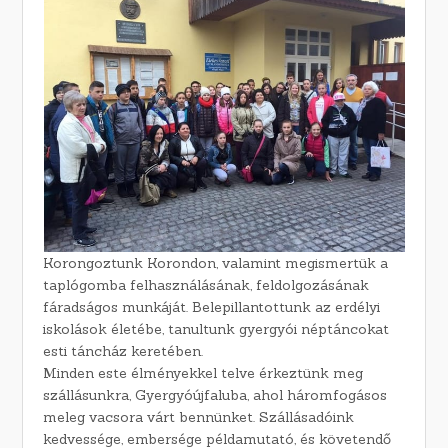
Korongoztunk Korondon, valamint megismertük a
taplógomba felhasználásának, feldolgozásának
fáradságos munkáját. Belepillantottunk az erdélyi
iskolások életébe, tanultunk gyergyói néptáncokat
esti táncház keretében.
Minden este élményekkel telve érkeztünk meg
szállásunkra, Gyergyóújfaluba, ahol háromfogásos
meleg vacsora várt bennünket. Szállásadóink
kedvessége, embersége példamutató, és követendő