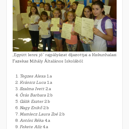
„Együtt lenni jó” rajpályázat díjazottjai a Kiskunhalasi
Fazekas Mihály Általános Iskolából:
Tegzes Alexa
1.a
Kránicz Luca
1.a
Szalma Ivett
2.a
Órás Barbara
2.b
Gálik Eszter
2.b
Nagy Enikő
2.b
Mamlecz Laura Zoé
2.b
Antóni Réka
4.a
Fekete Alíz
4.a