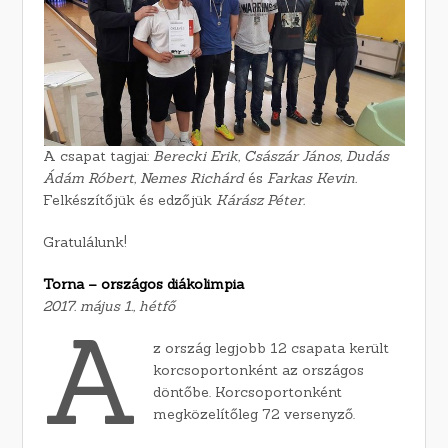
A csapat tagjai:
Berecki Erik, Császár János, Dudás
Ádám Róbert, Nemes Richárd
és
Farkas Kevin.
Felkészítőjük és edzőjük
Kárász Péter.
Gratulálunk!
Torna – országos diákolimpia
2017. május 1., hétfő
A
z ország legjobb 12 csapata került
korcsoportonként az országos
döntőbe. Korcsoportonként
megközelítőleg 72 versenyző.