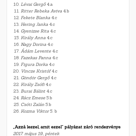
Lévai Gergő
4.a
Ritter Rebeka Aviva
4.b
Fekete Blanka
4.c
Hering Janka
4.c
Gyenizse Rita
4.c
Király Anna
4.c
Nagy Dorina
4.c
Ádám Levente
4.c
Fazekas Panna
4.c
Figura Dorka
4.c
Vincze Kristóf
4.c
Göndör Gergő
4.c
Király Zsófi
4.c
Burai Bálint
4.c
Rácz Emese
5.b
Csóti Zalán
5.b
Kozma Viktor
5. b
„Azzá leszel, amit eszel” pályázat záró rendezvénye
2017. május 19., péntek