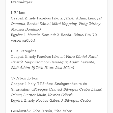
Eredmények:
I.”B” kcs.:
Csapat: 2. hely Fazekas Iskola (
Tislér Ádám, Lengyel
Dominik, Bozóki Dániel, Máté Koppány, Virág Zétény,
Macska Dominik
)
Egyéni: 1.
Macska Dominik
2.
Bozóki Dániel
(kb. 72
versenyzőből)
II.”B” kategória
Csapat: 3. hely Fazekas Iskola (
Vidra Dániel, Karai
Kristóf, Nagy Zsombor Bendegúz, Ádám Levente,
Rádi Ádám, Ifj.Tóth Péter, Jósa Milán
)
V-IV.kcs „B”kcs.
Csapat: 1. hely II.Rákóczi Szakgimnázium és
Gimnázium (
Süveges Csanád, Süveges Csaba, László
Dénes, Lintner Milán, Kovács Gábor
)
Egyéni: 2. hely
Kovács Gábor
, 5.
Süveges Csaba
Felkészítők:
Tóth István, Tóth Péter