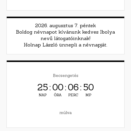
2026. augusztus 7. péntek
Boldog névnapot kívánunk kedves Ibolya
nevű látogatóinknak!
Holnap László ünnepli a névnapját.
Becsengetés
25
:
00
:
06
:
49
NAP
ÓRA
PERC
MP
múlva