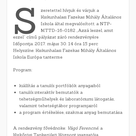
S
zeretettel hívjuk és várjuk a
Kiskunhalasi Fazekas Mihály Általános
Iskola által megvalósított: a NTP-
MTTD-16-0182 „Azzá leszel, amit
eszel” című pályázat záró rendezvényére
Időpontja: 2017. május 30. 14 óra 15 perc
Helyszíne: Kiskunhalasi Fazekas Mihály Általános
Iskola Európa tanterme
Program:
kiállítás a tanulói portfóliók anyagaiból
tanulói interaktív bemutatók a
tehetségműhelyek és laboratóriumi látogatás,
valamint tehetségtábor programjairól
a program értékelése, szakmai anyag bemutatása
A rendezvény fővédnöke:
Vágó Ferencné
, a
Kiskőrösi Tankerületi Központ igazgatója