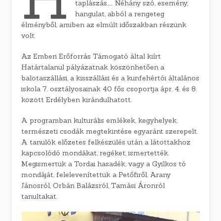
taplászás…… Néhány szó, esemény,
hangulat, abból a rengeteg
élményből, amiben az elmúlt időszakban részünk
volt.
Az Emberi Erőforrás Támogató által kiírt
Határtalanul pályázatnak köszönhetően a
balotaszállási, a kisszállási és a kunfehértói általános
iskola 7. osztályosainak 40 fős csoportja ápr. 4. és 8.
között Erdélyben kirándulhatott.
A programban kulturális emlékek, kegyhelyek,
természeti csodák megtekintése egyaránt szerepelt.
A tanulók előzetes felkészülés után a látottakhoz
kapcsolódó mondákat, regéket, ismertették.
Megismertük a Tordai hasadék, vagy a Gyilkos tó
mondáját, felelevenítettük a Petőfiről, Arany
Jánosról, Orbán Balázsról, Tamási Áronról
tanultakat.