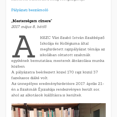
Pályázati beszámoló
„Mesterségem címere”
2017. május 8., hétfő
A
KSZC Vári Szabó István Szakképző
Iskolája és Kollégiuma által
meghirdetett rajzpályázat témája az
iskolában oktatott szakmák
egyikének bemutatása, mesterek ábrázolása munka
közben.
A pályázatra beérkezett közel 170 rajz közül 37
fazekasos diáké volt.
Az ünnepélyes eredményhirdetésre 2017. április 21-
én a Szakmák Éjszakája rendezvényen került sor,
ahol az alkotások kiállításra is kerültek.