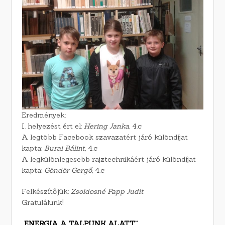
Eredmények:
I. helyezést ért el:
Hering Janka
, 4.c
A legtöbb Facebook szavazatért járó különdíjat
kapta:
Burai Bálint
, 4.c
A legkülönlegesebb rajztechnikáért járó különdíjat
kapta:
Göndör Gergő
, 4.c
Felkészítőjük:
Zsoldosné Papp Judit
Gratulálunk!
„ENERGIA A TALPUNK ALATT”