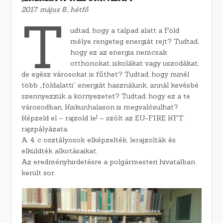
2017. május 8., hétfő
T
udtad, hogy a talpad alatt a Föld
mélye rengeteg energiát rejt? Tudtad,
hogy ez az energia nemcsak
otthonokat, iskolákat vagy uszodákat,
de egész városokat is fűthet? Tudtad, hogy minél
több „földalatti” energiát használunk, annál kevésbé
szennyezzük a környezetet? Tudtad, hogy ez a te
városodban, Kiskunhalason is megvalósulhat?
Képzeld el – rajzold le! – szólt az EU-FIRE KFT.
rajzpályázata.
A 4. c osztályosok elképzelték, lerajzolták és
elküldték alkotásaikat.
Az eredményhirdetésre a polgármesteri hivatalban
került sor.