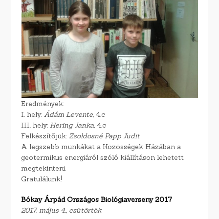
Eredmények:
I. hely:
Ádám Levente
, 4.c
III. hely:
Hering Janka
, 4.c
Felkészítőjük:
Zsoldosné Papp Judit
A legszebb munkákat a Közösségek Házában a
geotermikus energiáról szóló kiállításon lehetett
megtekinteni.
Gratulálunk!
Bókay Árpád Országos Biológiaverseny 2017
2017. május 4., csütörtök