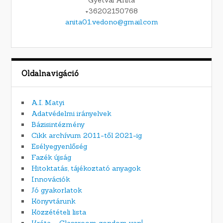
Gyetvai Anita
+36202150768
anita01.vedono@gmail.com
Oldalnavigáció
A.I. Matyi
Adatvédelmi irányelvek
Bázisintézmény
Cikk archívum 2011-től 2021-ig
Esélyegyenlőség
Fazék újság
Hitoktatás, tájékoztató anyagok
Innovációk
Jó gyakorlatok
Könyvtárunk
Közzétételi lista