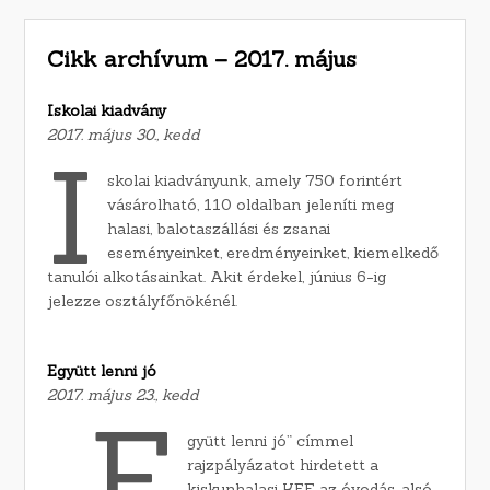
Cikk archívum – 2017. május
Iskolai kiadvány
2017. május 30., kedd
I
skolai kiadványunk, amely 750 forintért
vásárolható, 110 oldalban jeleníti meg
halasi, balotaszállási és zsanai
eseményeinket, eredményeinket, kiemelkedő
tanulói alkotásainkat. Akit érdekel, június 6-ig
jelezze osztályfőnökénél.
Együtt lenni jó
2017. május 23., kedd
„E
gyütt lenni jó” címmel
rajzpályázatot hirdetett a
kiskunhalasi KEF az óvodás, alsó