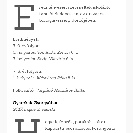
E
redményesen szerepeltek iskolánk
tanulói Budapesten, az országos
biológiaverseny döntőjében.
Eredmények:
5-6. évfolyam:
6. helyezés:
Tomicskó Zoltán
6. a
7. helyezés:
Boda Viktória
6. b
7-8. évfolyam:
1. helyezés:
Mészáros Réka
8. b
Felkészítő:
Vargáné Mészáros Ildikó
Gyerekek Gyergyóban
2017. május 3., szerda
H
egyek, fenyők, patakok, töltött
káposzta, csorbaleves, korongozás,