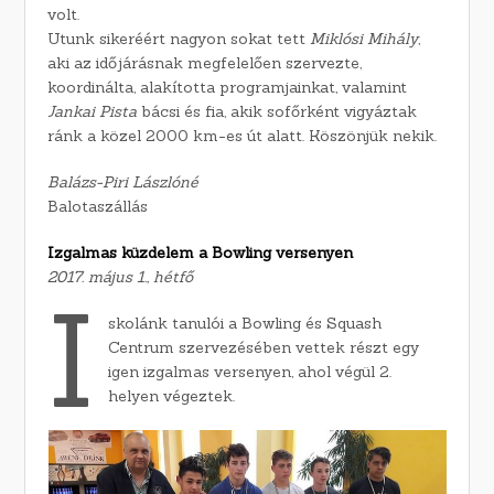
volt.
Utunk sikeréért nagyon sokat tett
Miklósi Mihály
,
aki az időjárásnak megfelelően szervezte,
koordinálta, alakította programjainkat, valamint
Jankai Pista
bácsi és fia, akik sofőrként vigyáztak
ránk a közel 2000 km-es út alatt. Köszönjük nekik.
Balázs-Piri Lászlóné
Balotaszállás
Izgalmas küzdelem a Bowling versenyen
2017. május 1., hétfő
I
skolánk tanulói a Bowling és Squash
Centrum szervezésében vettek részt egy
igen izgalmas versenyen, ahol végül 2.
helyen végeztek.