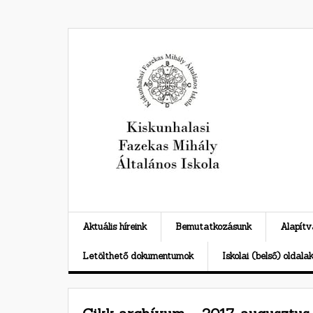
Skip
to
content
Aktuális híreink
Bemutatkozásunk
Alapít
Letölthető dokumentumok
Iskolai (belső) oldala