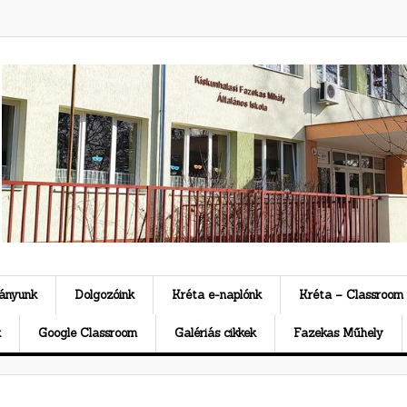
ványunk
Dolgozóink
Kréta e-naplónk
Kréta – Classroom
k
Google Classroom
Galériás cikkek
Fazekas Műhely