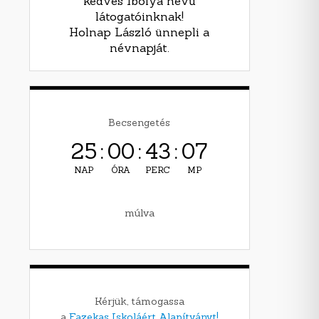
kedves Ibolya nevű
látogatóinknak!
Holnap László ünnepli a
névnapját.
Becsengetés
25
:
00
:
43
:
06
NAP
ÓRA
PERC
MP
múlva
Kérjük, támogassa
a
Fazekas Iskoláért Alapítványt!