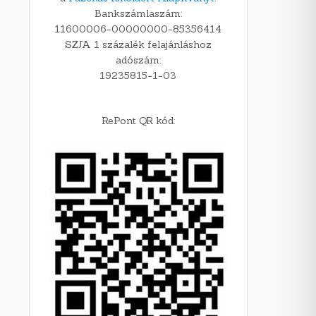
Bankszámlaszám:
11600006-00000000-85356414
SZJA 1 százalék felajánláshoz
adószám:
19235815-1-03
RePont QR kód: