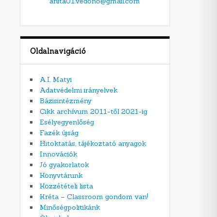
anita01.vedono@gmail.com
Oldalnavigáció
A.I. Matyi
Adatvédelmi irányelvek
Bázisintézmény
Cikk archívum 2011-től 2021-ig
Esélyegyenlőség
Fazék újság
Hitoktatás, tájékoztató anyagok
Innovációk
Jó gyakorlatok
Könyvtárunk
Közzétételi lista
Kréta – Classroom gondom van!
Minőségpolitikánk