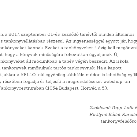
, a 2017. szeptember 01-én kezdődő tanévtől minden általános
es tankönyvellátásban részesül. Az ingyenességgel együtt jár, hog
ankönyveket kapnak. Ezeket a tankönyveket 4 évig kell megőrizni
et, hogy a könyvek minőségére fokozottan ügyeljenek. Új
ankönyveket áll módunkban a tanév végén beszedni. Az iskola
ott tankönyvek minősülnek tartós tankönyvnek. Ha a kapott
, akkor a KELLO-nál egyénileg többféle módon is lehetőség nyíli
 részében fogadja és teljesíti a megrendeléseket webshop-on
 Tankönyvcentrumban (1054 Budapest, Honvéd u. 5.).
Zsoldosné Papp Judit
é
Királyné Bálint Karoli
tankönyvfelelős