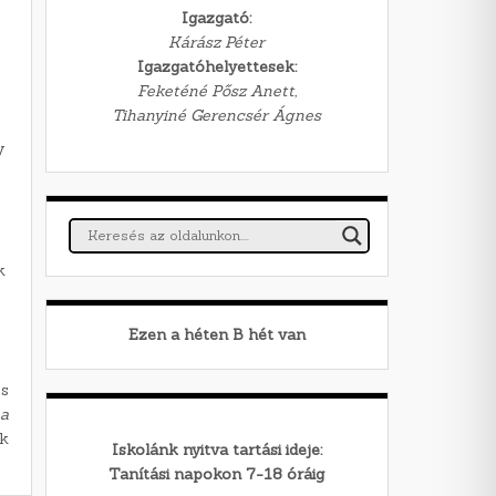
Igazgató:
Kárász Péter
Igazgatóhelyettesek:
Feketéné Pősz Anett,
Tihanyiné Gerencsér Ágnes
y
k
Ezen a héten
B
hét van
s
na
ök
Iskolánk nyitva tartási ideje:
Tanítási napokon 7-18 óráig