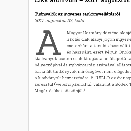
Cikk archívum – 2017. augusztus
Tudnivalók az ingyenes tankönyvellátásról
2017. augusztus 22., kedd
A
Magyar Kormány döntése alapján
iskolás diák alanyi jogon ingyen
esetenként a tanulók használt t
és használni, ezért kérjük Önök
kiadványok esetén csak kifogástalan állapotú t
bélyegzőjével és nyilvántartási számával ellát
használt tankönyvek minőségével nem elégedett
a kiadványok beszerzésére. A KELLO az év nagy
keresztül (webshop.kello.hu), valamint a Kódex
Megértésüket köszönjük!