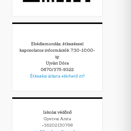
Ebédlemondás, étkezéssel
kapcsolatos információk 7:30-10:00-
ig:
Ujvári Dóra
0670/375-9322
Étkezési árlista elérhető itt!
Iskolai védőnő
Gyetvai Anita
+36202150768