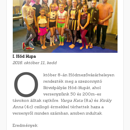
I. Hód Kupa
2016. október 11., kedd
O
któber 8-án Hódmezővásárheleyen
rendezték meg a szezonnyitó
Rövidpályás Hód-Kupát, ahol
versenyzőink 50 és 200m-es
távokon álltak rajtkőre.
Varga Kata
(8.a) és
Király
Anna
(4.c) csillogó érmekkel térhettek haza a
versenyről minden számban, amiben indultak.
Eredmények: