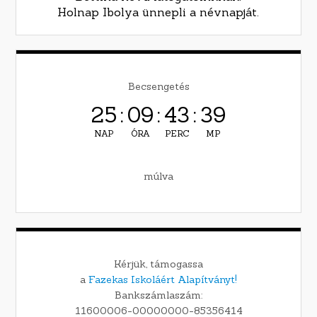
Holnap Ibolya ünnepli a névnapját.
Becsengetés
25
:
09
:
43
:
38
NAP
ÓRA
PERC
MP
múlva
Kérjük, támogassa
a
Fazekas Iskoláért Alapítványt!
Bankszámlaszám:
11600006-00000000-85356414