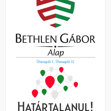
Útinapló I.,
Útinapló II.