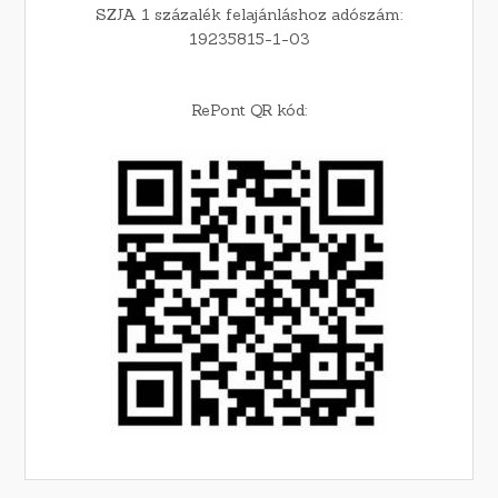
SZJA 1 százalék felajánláshoz adószám:
19235815-1-03
RePont QR kód: