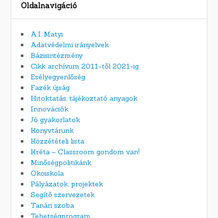
Oldalnavigáció
A.I. Matyi
Adatvédelmi irányelvek
Bázisintézmény
Cikk archívum 2011-től 2021-ig
Esélyegyenlőség
Fazék újság
Hitoktatás, tájékoztató anyagok
Innovációk
Jó gyakorlatok
Könyvtárunk
Közzétételi lista
Kréta – Classroom gondom van!
Minőségpolitikánk
Ökoiskola
Pályázatok, projektek
Segítő szervezetek
Tanári szoba
Tehetségprogram