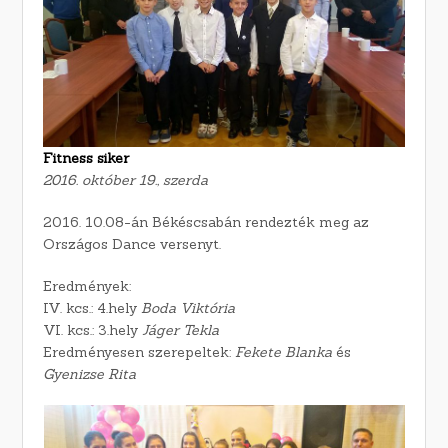
Fitness siker
2016. október 19., szerda
2016. 10.08-án Békéscsabán rendezték meg az
Országos Dance versenyt.
Eredmények:
IV. kcs.: 4.hely
Boda Viktória
VI. kcs.: 3.hely
Jáger Tekla
Eredményesen szerepeltek:
Fekete Blanka
és
Gyenizse Rita