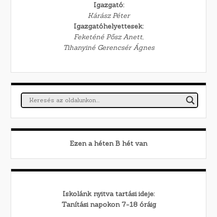
Igazgató:
Kárász Péter
Igazgatóhelyettesek:
Feketéné Pősz Anett,
Tihanyiné Gerencsér Ágnes
Ezen a héten
B
hét van
Iskolánk nyitva tartási ideje:
Tanítási napokon 7-18 óráig