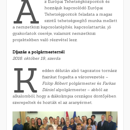
A
z Európai Tehetségközpontok és
hozzájuk kapcsolódó Európai
Tehetségpontok feladata a magas
szintű tehetségsegítő munka mellett
a nemzetközi kapcsolatépítés, kapcsolattartás, jó
gyakorlatok cseréje, valamint nemzetközi
projektekben való részvétel lesz.
Díjazás a polgármesternél
2016. október 19., szerda
K
edden délután alsó tagozatos tornász
fiainkat fogadta a városvezetés –
Fülöp Róbert
polgármester és
Farkas
Dániel
alpolgármester – abból az
alkalomból, hogy a diákolimpia országos döntőjében
szerepeltek és hozták el az aranyérmet.