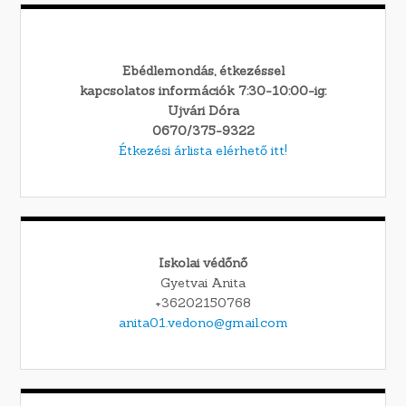
Ebédlemondás, étkezéssel
kapcsolatos információk 7:30-10:00-ig:
Ujvári Dóra
0670/375-9322
Étkezési árlista elérhető itt!
Iskolai védőnő
Gyetvai Anita
+36202150768
anita01.vedono@gmail.com