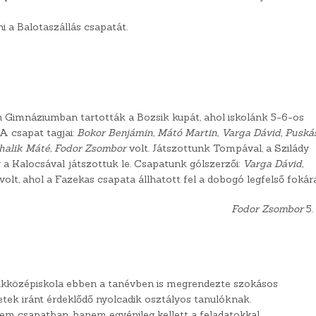
 a Balotaszállás csapatát.
 Gimnáziumban tartották a Bozsik kupát, ahol iskolánk 5-6-os
A csapat tagjai:
Bokor Benjámin, Mátó Martin, Varga Dávid, Puská
Mihalik Máté, Fodor Zsombor
volt. Játszottunk Tompával, a Szilády
g a Kalocsával játszottuk le. Csapatunk gólszerzői:
Varga Dávid,
olt, ahol a Fazekas csapata állhatott fel a dobogó legfelső fokára
Fodor Zsombor
5.
zakközépiskola ebben a tanévben is megrendezte szokásos
tek iránt érdeklődő nyolcadik osztályos tanulóknak.
em csapatban, hanem egyénileg kellett a feladatokkal