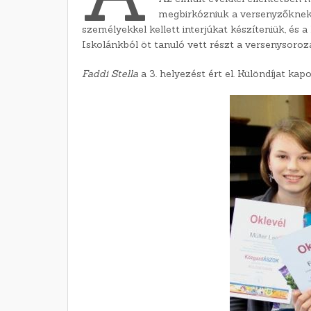
megbirkózniuk a versenyzőknek
személyekkel kellett interjúkat készíteniük, és 
Iskolánkból öt tanuló vett részt a versenysoroz
Faddi Stella
a 3. helyezést ért el. Különdíjat ka