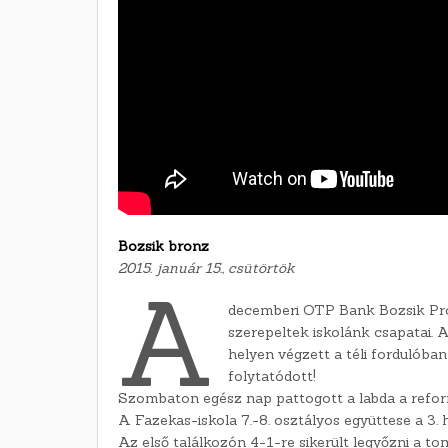
Bozsik bronz
2015. január 15., csütörtök
A
decemberi OTP Bank Bozsik Pr
szerepeltek iskolánk csapatai. A 
helyen végzett a téli fordulób
folytatódott!
Szombaton egész nap pattogott a labda a refo
A Fazekas-iskola 7.-8. osztályos együttese a 3. 
Az első találkozón 4-1-re sikerült legyőzni a 