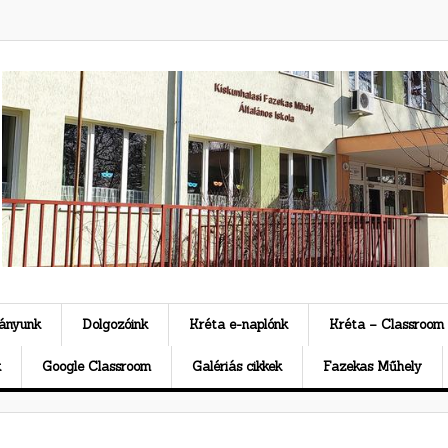
ványunk
Dolgozóink
Kréta e-naplónk
Kréta – Classroom
k
Google Classroom
Galériás cikkek
Fazekas Műhely