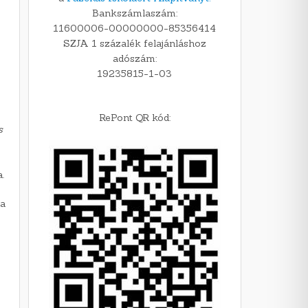
Bankszámlaszám:
11600006-00000000-85356414
SZJA 1 százalék felajánláshoz
adószám:
19235815-1-03
RePont QR kód:
s
.
 a