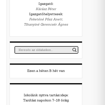
Igazgató:
Kárász Péter
Igazgatóhelyettesek:
Feketéné Pősz Anett,
Tihanyiné Gerencsér Ágnes
Ezen a héten
B
hét van
Iskolánk nyitva tartási ideje:
Tanítási napokon 7-18 óráig