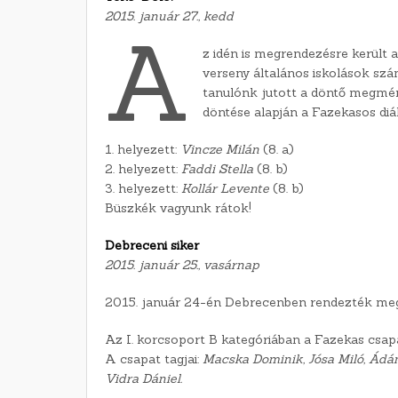
2015. január 27., kedd
A
z idén is megrendezésre került 
verseny általános iskolások szá
tanulónk jutott a döntő megmér
döntése alapján a Fazekasos di
1. helyezett:
Vincze Milán
(8. a)
2. helyezett:
Faddi Stella
(8. b)
3. helyezett:
Kollár Levente
(8. b)
Büszkék vagyunk rátok!
Debreceni siker
2015. január 25., vasárnap
2015. január 24-én Debrecenben rendezték meg
Az I. korcsoport B kategóriában a Fazekas csapa
A csapat tagjai:
Macska Dominik, Jósa Miló, Ádám
Vidra Dániel.