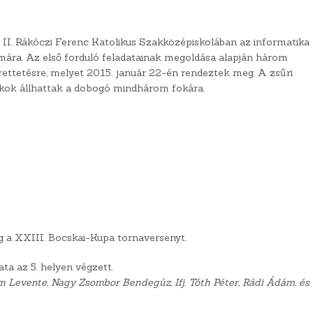
a II. Rákóczi Ferenc Katolikus Szakközépiskolában az informatika
mára. Az első forduló feladatainak megoldása alapján három
ettetésre, melyet 2015. január 22-én rendeztek meg. A zsűri
ákok állhattak a dobogó mindhárom fokára.
 a XXIII. Bocskai-Kupa tornaversenyt.
ta az 5. helyen végzett.
 Levente, Nagy Zsombor Bendegúz, Ifj. Tóth Péter, Rádi Ádám, és