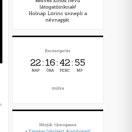
kedves Emőd nevű
látogatóinknak!
Holnap Lörinc ünnepli a
névnapját.
Becsengetés
22
:
16
:
42
:
54
NAP
ÓRA
PERC
MP
múlva
n
Kérjük, támogassa
a
Fazekas Iskoláért Alapítványt!