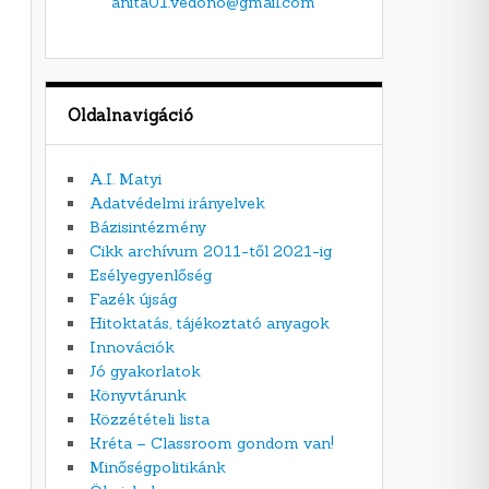
anita01.vedono@gmail.com
Oldalnavigáció
A.I. Matyi
Adatvédelmi irányelvek
Bázisintézmény
Cikk archívum 2011-től 2021-ig
Esélyegyenlőség
Fazék újság
Hitoktatás, tájékoztató anyagok
Innovációk
Jó gyakorlatok
Könyvtárunk
Közzétételi lista
Kréta – Classroom gondom van!
Minőségpolitikánk