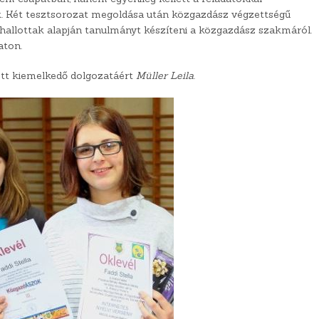
. Két tesztsorozat megoldása után közgazdász végzettségű
a hallottak alapján tanulmányt készíteni a közgazdász szakmáról.
aton.
pott kiemelkedő dolgozatáért
Müller Leila
.