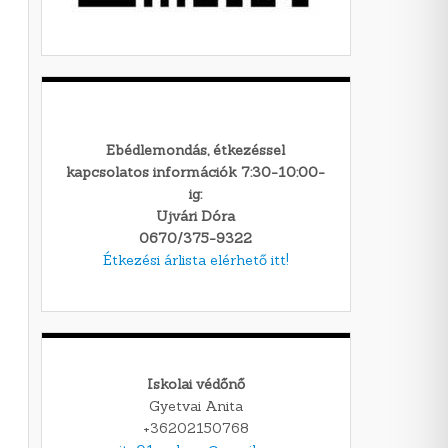
Ebédlemondás, étkezéssel
kapcsolatos információk 7:30-10:00-
ig:
Ujvári Dóra
0670/375-9322
Étkezési árlista elérhető itt!
Iskolai védőnő
Gyetvai Anita
+36202150768