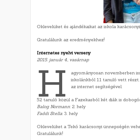
Oklevelüket és ajándékaikat az iskola karácsony
Gratulálunk az eredményekhez!
Internetes nyelvi verseny
2015. január 4., vasárnap
H
agyományosan novemberben ismé
iskolánkból 11 tanuló vett rész
az internet segítségével.
52 tanuló közül a Fazekasból két diák is dobogós
Balog Normann
: 2. hely
Faddi Stella
: 3. hely
Oklevelüket a Tekó karácsonyi ünnepségén vehe
Gratulálunk!