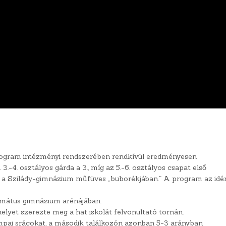
ogram intézményi rendszerében rendkívül eredményesen
3.-4. osztályos gárda a 3., míg az 5.-6. osztályos csapat első
an a Szilády-gimnázium műfüves „buborékjában.” A program az idé
rmátus gimnázium arénájában.
helyet szerezte meg a hat iskolát felvonultató tornán.
tompai srácokat, a második találkozón azonban 5-3 arányban