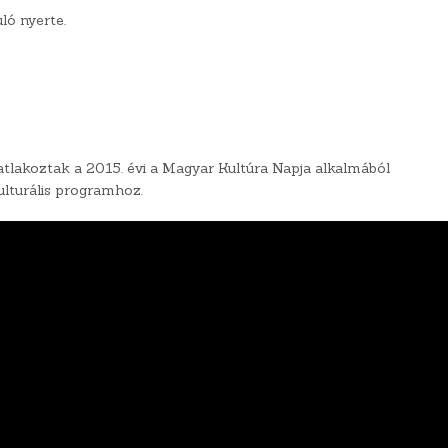
ló nyerte.
satlakoztak a 2015. évi a Magyar Kultúra Napja alkalmából
lturális programhoz.