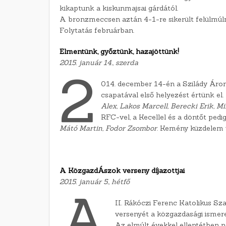
kikaptunk a kiskunmajsai gárdától.
A bronzmeccsen aztán 4-1-re sikerült felülmúlni
Folytatás februárban.
Elmentünk, győztünk, hazajöttünk!
2015. január 14., szerda
2
014. december 14-én a Szilády Áron
csapatával első helyezést értünk el. 
Alex, Lakos Marcell, Berecki Erik, 
RFC-vel, a Kecellel és a döntőt pedi
Mátó Martin, Fodor Zsombor
. Kemény küzdelem v
A KözgazdÁszok verseny díjazottjai
2015. január 5., hétfő
A
II. Rákóczi Ferenc Katolikus S
versenyét a közgazdasági ismere
Az elmúlt évekkel ellentétben n