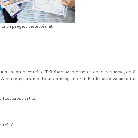
i ünnepségén vehették át.
t megrendezték a Tekóban az internetes angol versenyt, ahol
t. A verseny során a diákok országismereti kérdésekre válaszoltak
 helyezést ért el:
tték át.