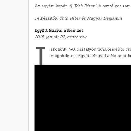
Az egyéni kupát
ifj. Tóth Péter
1.b osztályos tanu
Felkészítők:
Tóth Péter és Magyar Benjamin
Együtt Szaval a Nemzet
2015. január 22., csütörtök
I
skolánk 7-8. osztályos tanulói idén is c
meghirdetett Együtt Szaval a Nemzet ku