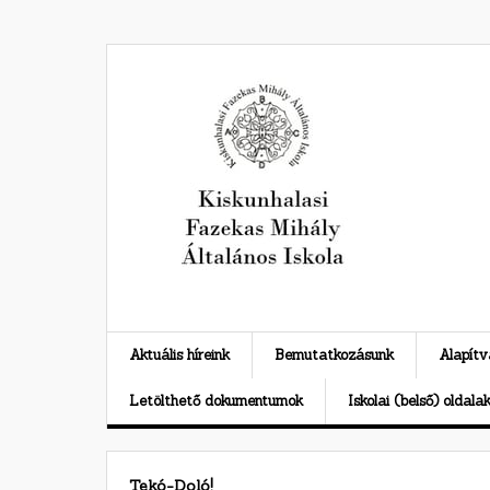
Skip
to
content
Aktuális híreink
Bemutatkozásunk
Alapít
Letölthető dokumentumok
Iskolai (belső) oldala
Tekó-Doló!