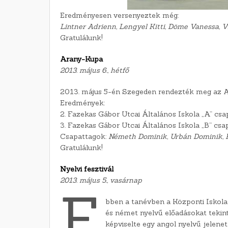
Eredményesen versenyeztek még:
Lintner Adrienn, Lengyel Kitti, Döme Vanessa, Ví
Gratulálunk!
Arany-Kupa
2013. május 6., hétfő
2013. május 5-én Szegeden rendezték meg az A
Eredmények:
2. Fazekas Gábor Utcai Általános Iskola „A” csa
3. Fazekas Gábor Utcai Általános Iskola „B” csa
Csapattagok:
Németh Dominik, Urbán Dominik, K
Gratulálunk!
Nyelvi fesztivál
2013. május 5., vasárnap
E
bben a tanévben a Központi Iskola 
és német nyelvű előadásokat tekin
képviselte egy angol nyelvű jelene