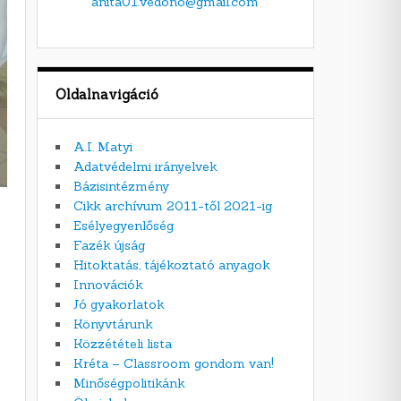
anita01.vedono@gmail.com
Oldalnavigáció
A.I. Matyi
Adatvédelmi irányelvek
Bázisintézmény
Cikk archívum 2011-től 2021-ig
Esélyegyenlőség
Fazék újság
Hitoktatás, tájékoztató anyagok
Innovációk
Jó gyakorlatok
Könyvtárunk
Közzétételi lista
Kréta – Classroom gondom van!
Minőségpolitikánk