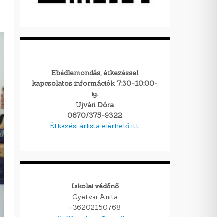
Ebédlemondás, étkezéssel
kapcsolatos információk 7:30-10:00-
ig:
Ujvári Dóra
0670/375-9322
Étkezési árlista elérhető itt!
Iskolai védőnő
Gyetvai Anita
+36202150768