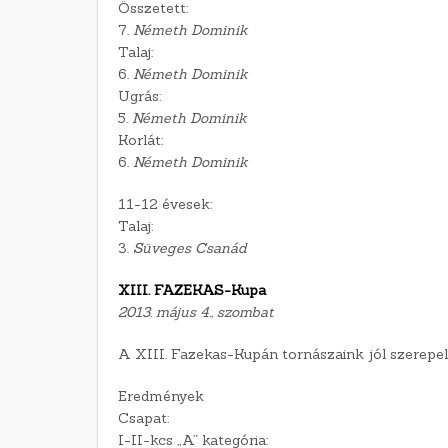
Összetett:
7.
Németh Dominik
Talaj:
6.
Németh Dominik
Ugrás:
5.
Németh Dominik
Korlát:
6.
Németh Dominik
11-12 évesek:
Talaj:
3.
Süveges Csanád
XIII. FAZEKAS-Kupa
2013. május 4., szombat
A XIII. Fazekas-Kupán tornászaink jól szerepel
Eredmények
Csapat:
I-II-kcs „A” kategória: