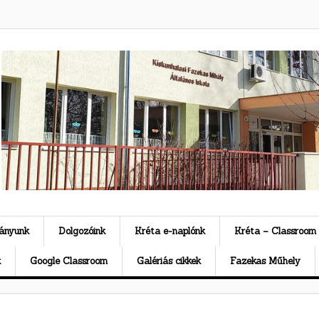
ványunk
Dolgozóink
Kréta e-naplónk
Kréta – Classroom
k
Google Classroom
Galériás cikkek
Fazekas Műhely