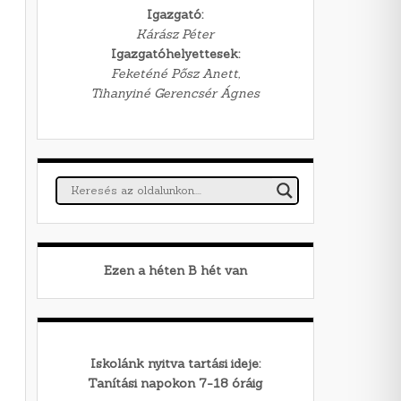
Igazgató:
Kárász Péter
Igazgatóhelyettesek:
Feketéné Pősz Anett,
Tihanyiné Gerencsér Ágnes
Ezen a héten
B
hét van
Iskolánk nyitva tartási ideje:
Tanítási napokon 7-18 óráig