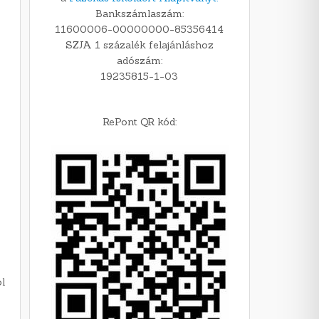
Bankszámlaszám:
11600006-00000000-85356414
SZJA 1 százalék felajánláshoz
adószám:
19235815-1-03
RePont QR kód:
l