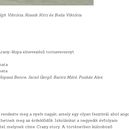
gh Viktória, Kossik Kitti és Boda Viktória
.
rany-Kupa elnevezésű tornaversenyt.
pata
pata
opasz Bence, Jacsó Gergő, Baricz Máté, Puskás Alex
rendezte meg a nyelv napját, amely egy olyan fesztivál, ahol ango
thetnek meg az érdeklődők. Iskolánkat a negyedik évfolyam
ttel, melynek címe: Crazy story. A történetben különböző