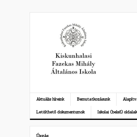
Skip
to
content
Aktuális híreink
Bemutatkozásunk
Alapít
Letölthető dokumentumok
Iskolai (belső) oldala
Úszás