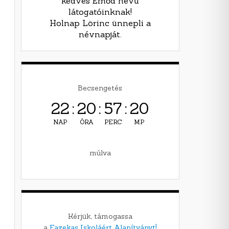
kedves Emőd nevű
látogatóinknak!
Holnap Lörinc ünnepli a
névnapját.
Becsengetés
22
:
20
:
57
:
19
NAP
ÓRA
PERC
MP
múlva
Kérjük, támogassa
a
Fazekas Iskoláért Alapítványt!