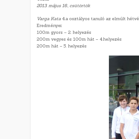
2013. május 16., csütörtök
Varga Kata
4.a osztályos tanuló az elmúlt hétv
Eredményei:
100m gyors – 2. helyezés
200m vegyes és 100m hát – 4.helyezés
200m hát – 5. helyezés