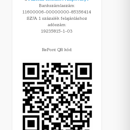
Bankszámlaszám:
11600006-00000000-85356414
SZJA 1 százalék felajánláshoz
adószám:
19235815-1-03
RePont QR kód: