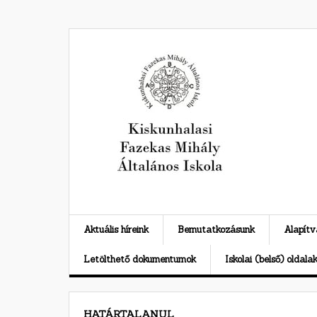
Skip
to
content
Aktuális híreink
Bemutatkozásunk
Alapít
Letölthető dokumentumok
Iskolai (belső) oldala
HATÁRTALANUL