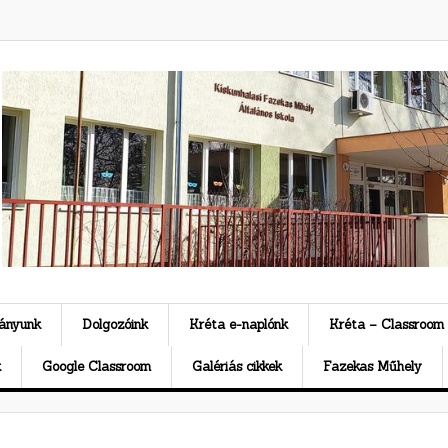
ványunk
Dolgozóink
Kréta e-naplónk
Kréta – Classroom
k
Google Classroom
Galériás cikkek
Fazekas Műhely