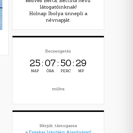
kedves Berta, Bettina nevű
látogatóinknak!
Holnap Ibolya ünnepli a
névnapját.
Becsengetés
25
:
07
:
50
:
27
NAP
ÓRA
PERC
MP
múlva
Kérjük, támogassa
a
Fazekas Iskoláért Alapítványt!