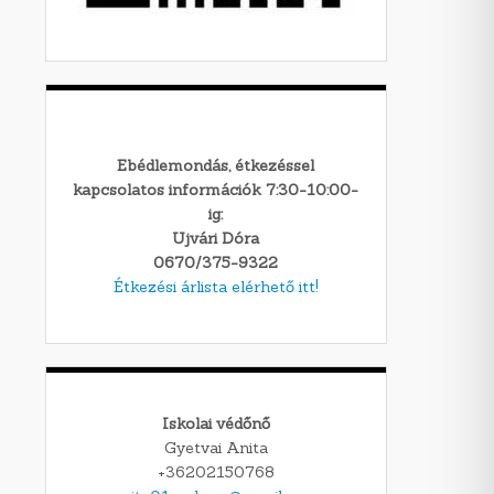
Ebédlemondás, étkezéssel
kapcsolatos információk 7:30-10:00-
ig:
Ujvári Dóra
0670/375-9322
Étkezési árlista elérhető itt!
Iskolai védőnő
Gyetvai Anita
+36202150768