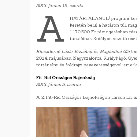
2013. június 19., szerda
A
HATÁRTALANUL! program keretébe
keretén belül a határon túli ma
1.170.500 Ft támogatásban rész
tanulóinak Erdélybe vezető oszt
Kinsztlerné Lázár Erzsébet
és
Maglódiné Gärtne
2014. májusában, Nagyszalonta, Királyhágó, Gye
történelmi és földrajzi nevezetességeivel ismerk
Fit-Kid Országos Bajnokság
2013. június 5., szerda
A 2. Fit-Kid Országos Bajnokságon Hirsch Lili az