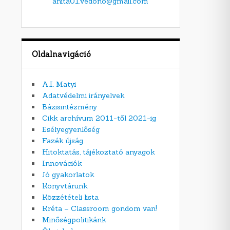
anita01.vedono@gmail.com
Oldalnavigáció
A.I. Matyi
Adatvédelmi irányelvek
Bázisintézmény
Cikk archívum 2011-től 2021-ig
Esélyegyenlőség
Fazék újság
Hitoktatás, tájékoztató anyagok
Innovációk
Jó gyakorlatok
Könyvtárunk
Közzétételi lista
Kréta – Classroom gondom van!
Minőségpolitikánk