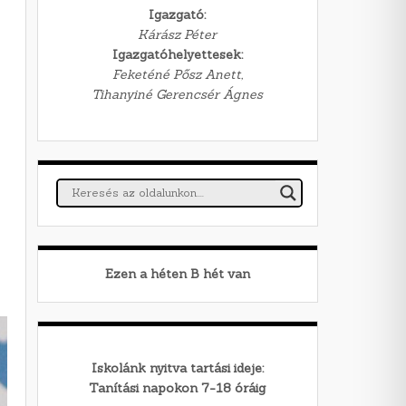
Igazgató:
Kárász Péter
Igazgatóhelyettesek:
Feketéné Pősz Anett,
Tihanyiné Gerencsér Ágnes
Ezen a héten
B
hét van
Iskolánk nyitva tartási ideje:
Tanítási napokon 7-18 óráig