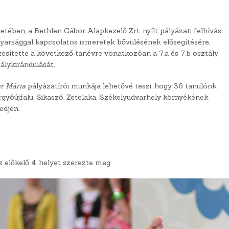
n, a Bethlen Gábor Alapkezelő Zrt. nyílt pályázati felhívás
gyarsággal kapcsolatos ismeretek bővülésének elősegítésére,
esítette a következő tanévre vonatkozóan a 7.a és 7.b osztály
álykirándulását.
r Mária
pályázatírói munkája lehetővé teszi, hogy 36 tanulónk
rgyóújfalu, Sikaszó, Zetelaka, Székelyudvarhely környékének
edjen.
 előkelő 4. helyet szerezte meg.