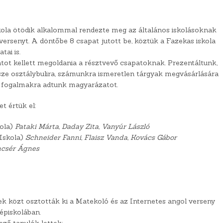
kola ötödik alkalommal rendezte meg az általános iskolásoknak
rsenyt. A döntőbe 8 csapat jutott be, köztük a Fazekas iskola
tai is.
tot kellett megoldania a résztvevő csapatoknak. Prezentáltunk,
sze osztálybulira, számunkra ismeretlen tárgyak megvásárlására
i fogalmakra adtunk magyarázatot.
t értük el:
ola)
Pataki Márta, Daday Zita, Vanyúr László
 Iskola)
Schneider Fanni, Flaisz Vanda, Kovács Gábor
ncsér Ágnes
 közt osztották ki a Matekoló és az Internetes angol verseny
zépiskolában.
ező tanulók lettek: