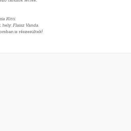
ia Kitti.
. hely:
Flaisz Vanda.
lomban is részesültek!