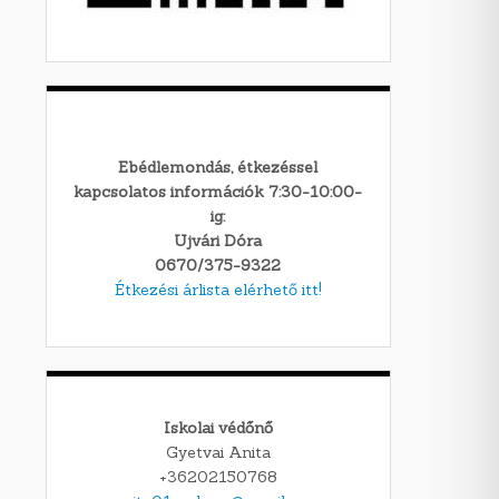
Ebédlemondás, étkezéssel
kapcsolatos információk 7:30-10:00-
ig:
Ujvári Dóra
0670/375-9322
Étkezési árlista elérhető itt!
Iskolai védőnő
Gyetvai Anita
+36202150768