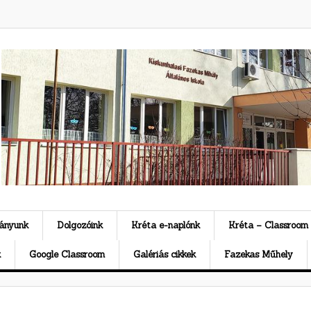
ványunk
Dolgozóink
Kréta e-naplónk
Kréta – Classroom
k
Google Classroom
Galériás cikkek
Fazekas Műhely