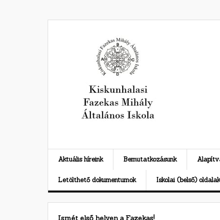
Skip
to
content
Aktuális híreink
Bemutatkozásunk
Alapít
Letölthető dokumentumok
Iskolai (belső) oldala
Ismét első helyen a Fazekas!