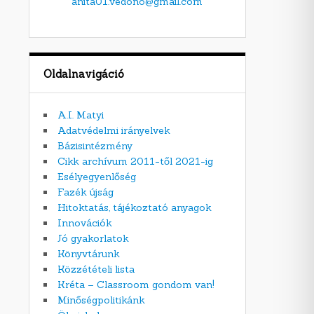
anita01.vedono@gmail.com
Oldalnavigáció
A.I. Matyi
Adatvédelmi irányelvek
Bázisintézmény
Cikk archívum 2011-től 2021-ig
Esélyegyenlőség
Fazék újság
Hitoktatás, tájékoztató anyagok
Innovációk
Jó gyakorlatok
Könyvtárunk
Közzétételi lista
Kréta – Classroom gondom van!
Minőségpolitikánk