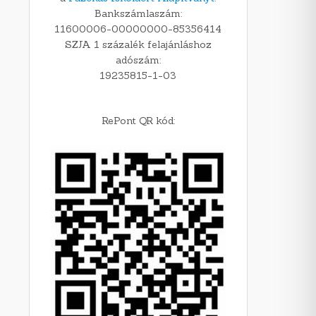
Bankszámlaszám:
11600006-00000000-85356414
SZJA 1 százalék felajánláshoz
adószám:
19235815-1-03
RePont QR kód: