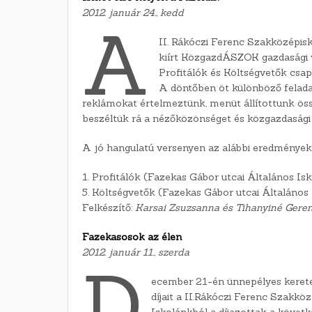
2012. január 24., kedd
A
II. Rákóczi Ferenc Szakközépis
kiírt KözgazdÁSZOK gazdasági ve
Profitálók és Költségvetők csapa
A döntőben öt különböző felada
reklámokat értelmeztünk, menüt állítottunk ös
beszéltük rá a nézőközönséget és közgazdaság
A jó hangulatú versenyen az alábbi eredményeke
1. Profitálók (Fazekas Gábor utcai Általános Isk
5. Költségvetők (Fazekas Gábor utcai Általános
Felkészítő:
Karsai Zsuzsanna és Tihanyiné Gere
Fazekasosok az élen
2012. január 11., szerda
D
ecember 21-én ünnepélyes keretek
díjait a II.Rákóczi Ferenc Szakkö
Iskolánkból a díjazottak a követk