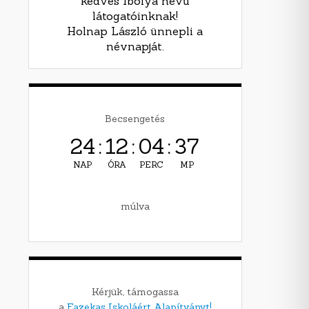
kedves Ibolya nevű
látogatóinknak!
Holnap László ünnepli a
névnapját.
Becsengetés
24
:
12
:
04
:
36
NAP
ÓRA
PERC
MP
múlva
Kérjük, támogassa
a
Fazekas Iskoláért Alapítványt!