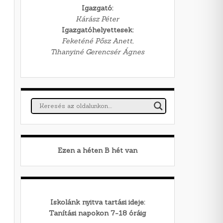
Igazgató:
Kárász Péter
Igazgatóhelyettesek:
Feketéné Pősz Anett,
Tihanyiné Gerencsér Ágnes
Ezen a héten
B
hét van
Iskolánk nyitva tartási ideje:
Tanítási napokon 7-18 óráig