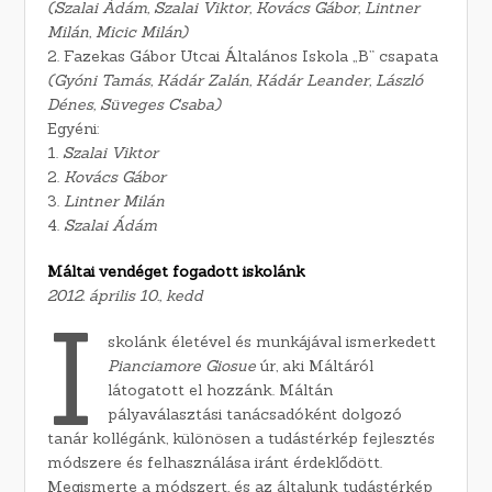
(Szalai Ádám, Szalai Viktor, Kovács Gábor, Lintner
Milán, Micic Milán)
2. Fazekas Gábor Utcai Általános Iskola „B” csapata
(Gyóni Tamás, Kádár Zalán, Kádár Leander, László
Dénes, Süveges Csaba)
Egyéni:
1.
Szalai Viktor
2.
Kovács Gábor
3.
Lintner Milán
4.
Szalai Ádám
Máltai vendéget fogadott iskolánk
2012. április 10., kedd
I
skolánk életével és munkájával ismerkedett
Pianciamore Giosue
úr, aki Máltáról
látogatott el hozzánk. Máltán
pályaválasztási tanácsadóként dolgozó
tanár kollégánk, különösen a tudástérkép fejlesztés
módszere és felhasználása iránt érdeklődött.
Megismerte a módszert, és az általunk tudástérkép