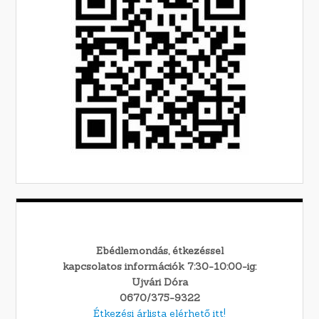
Ebédlemondás, étkezéssel
kapcsolatos információk 7:30-10:00-ig:
Ujvári Dóra
0670/375-9322
Étkezési árlista elérhető itt!