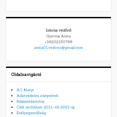
Iskolai védőnő
Gyetvai Anita
+36202150768
anita01.vedono@gmail.com
Oldalnavigáció
A.I. Matyi
Adatvédelmi irányelvek
Bázisintézmény
Cikk archívum 2011-től 2021-ig
Esélyegyenlőség