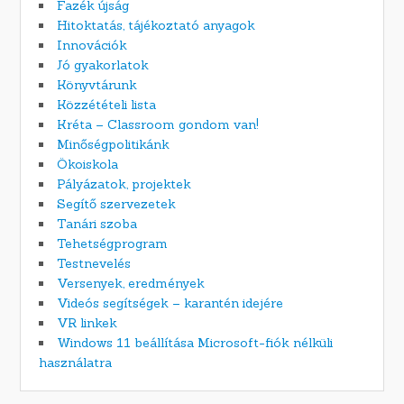
Fazék újság
Hitoktatás, tájékoztató anyagok
Innovációk
Jó gyakorlatok
Könyvtárunk
Közzétételi lista
Kréta – Classroom gondom van!
Minőségpolitikánk
Ökoiskola
Pályázatok, projektek
Segítő szervezetek
Tanári szoba
Tehetségprogram
Testnevelés
Versenyek, eredmények
Videós segítségek – karantén idejére
VR linkek
Windows 11 beállítása Microsoft-fiók nélküli
használatra