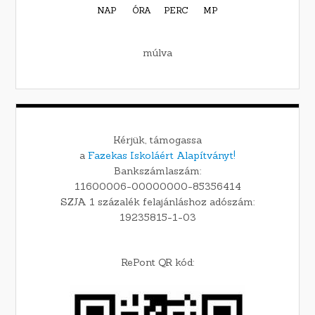
NAP
ÓRA
PERC
MP
múlva
Kérjük, támogassa
a
Fazekas Iskoláért Alapítványt!
Bankszámlaszám:
11600006-00000000-85356414
SZJA 1 százalék felajánláshoz adószám:
19235815-1-03
RePont QR kód: