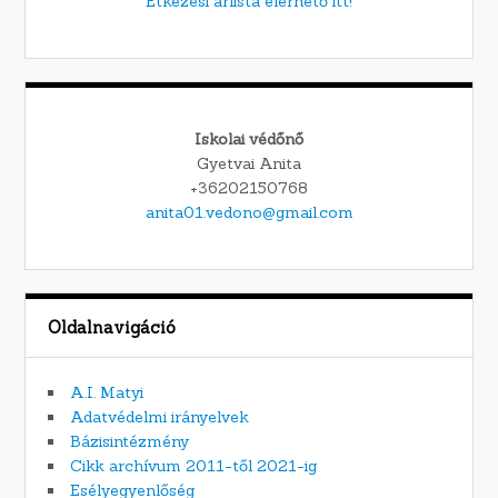
Étkezési árlista elérhető itt!
Iskolai védőnő
Gyetvai Anita
+36202150768
anita01.vedono@gmail.com
Oldalnavigáció
A.I. Matyi
Adatvédelmi irányelvek
Bázisintézmény
Cikk archívum 2011-től 2021-ig
Esélyegyenlőség