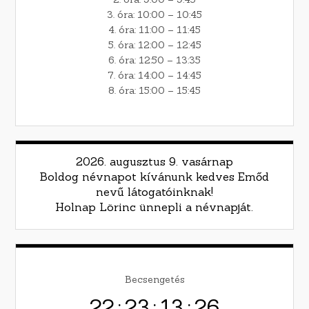
3. óra: 10:00 – 10:45
4. óra: 11:00 – 11:45
5. óra: 12:00 – 12:45
6. óra: 12:50 – 13:35
7. óra: 14:00 – 14:45
8. óra: 15:00 – 15:45
2026. augusztus 9. vasárnap
Boldog névnapot kívánunk kedves Emőd
nevű látogatóinknak!
Holnap Lörinc ünnepli a névnapját.
Becsengetés
22
:
23
:
13
:
25