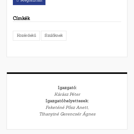
Megosztom
Címkék
Közérdekű
Szülőknek
Igazgató:
Kárász Péter
Igazgatóhelyettesek:
Feketéné Pősz Anett,
Tihanyiné Gerencsér Ágnes