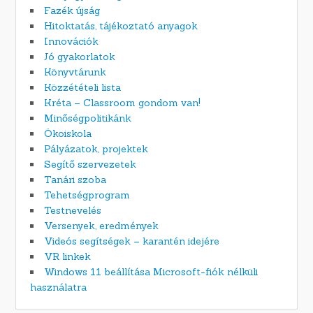
Fazék újság
Hitoktatás, tájékoztató anyagok
Innovációk
Jó gyakorlatok
Könyvtárunk
Közzétételi lista
Kréta – Classroom gondom van!
Minőségpolitikánk
Ökoiskola
Pályázatok, projektek
Segítő szervezetek
Tanári szoba
Tehetségprogram
Testnevelés
Versenyek, eredmények
Videós segítségek – karantén idejére
VR linkek
Windows 11 beállítása Microsoft-fiók nélküli
használatra