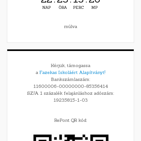
NAP
ÓRA
PERC
MP
múlva
Kérjük, támogassa
a
Fazekas Iskoláért Alapítványt!
Bankszámlaszám:
11600006-00000000-85356414
SZJA 1 százalék felajánláshoz adószám:
19235815-1-03
RePont QR kód: