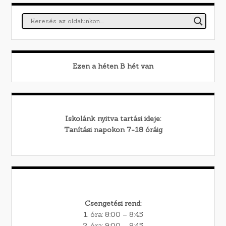
Ezen a héten
B
hét van
Iskolánk nyitva tartási ideje:
Tanítási napokon 7-18 óráig
Csengetési rend:
1. óra: 8:00 – 8:45
2. óra: 9:00 – 9:45