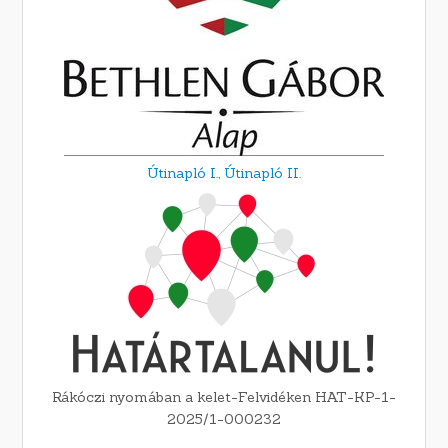
Útinapló I.,
Útinapló II.
Rákóczi nyomában a kelet-Felvidéken HAT-KP-1-
2025/1-000232