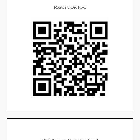
RePont QR kód: