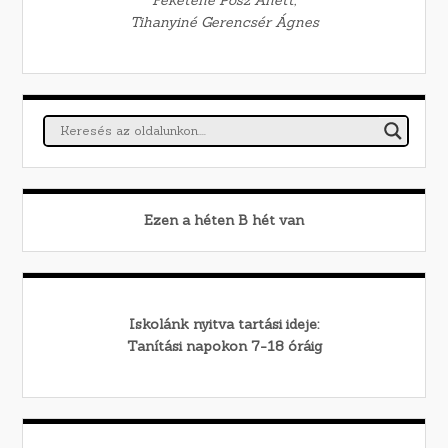
Tihanyiné Gerencsér Ágnes
Ezen a héten
B
hét van
Iskolánk nyitva tartási ideje:
Tanítási napokon 7-18 óráig