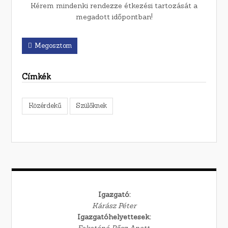
Kérem mindenki rendezze étkezési tartozását a
megadott időpontban!
Megosztom
Címkék
Közérdekű
Szülőknek
Igazgató:
Kárász Péter
Igazgatóhelyettesek:
Feketéné Pősz Anett,