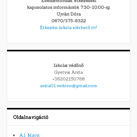
Ebédlemondás, étkezéssel
kapcsolatos információk 7:30-10:00-ig:
Ujvári Dóra
0670/375-9322
Étkezési árlista elérhető itt!
Iskolai védőnő
Gyetvai Anita
+36202150768
anita01.vedono@gmail.com
Oldalnavigáció
A.I. Matyi