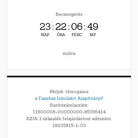
Becsengetés
23
:
22
:
06
:
48
NAP
ÓRA
PERC
MP
múlva
Kérjük, támogassa
a
Fazekas Iskoláért Alapítványt!
Bankszámlaszám:
11600006-00000000-85356414
SZJA 1 százalék felajánláshoz adószám:
19235815-1-03