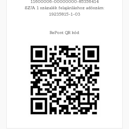
11600006-00000000-85356414
SZJA 1 százalék felajánláshoz adószám:
19235815-1-03
RePont QR kód: