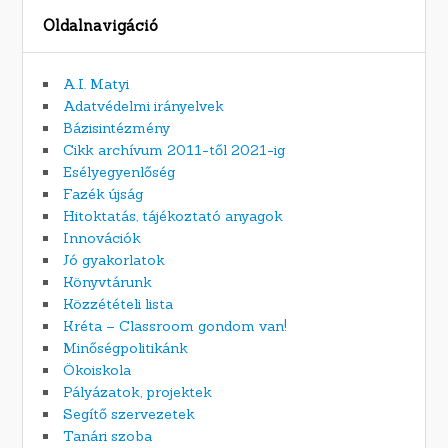
Oldalnavigáció
A.I. Matyi
Adatvédelmi irányelvek
Bázisintézmény
Cikk archívum 2011-től 2021-ig
Esélyegyenlőség
Fazék újság
Hitoktatás, tájékoztató anyagok
Innovációk
Jó gyakorlatok
Könyvtárunk
Közzétételi lista
Kréta – Classroom gondom van!
Minőségpolitikánk
Ökoiskola
Pályázatok, projektek
Segítő szervezetek
Tanári szoba