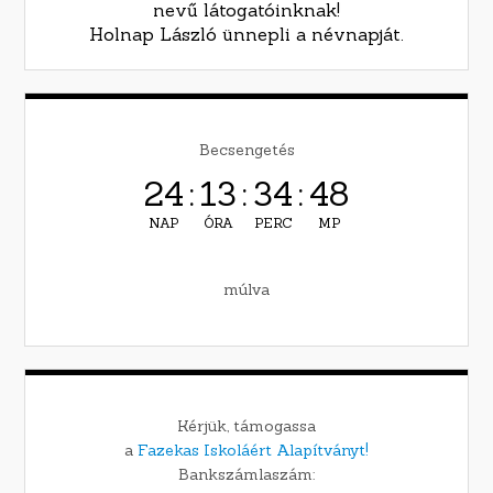
nevű látogatóinknak!
Holnap László ünnepli a névnapját.
Becsengetés
24
:
13
:
34
:
47
NAP
ÓRA
PERC
MP
múlva
Kérjük, támogassa
a
Fazekas Iskoláért Alapítványt!
Bankszámlaszám: