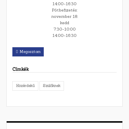
14:00-16:30
Pótbefizetés:
november 18.
kedd
7:30-10:00
14:00-16:30
Megosztom
Címkék
Közérdekű
Szülőknek