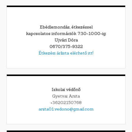
Ebédlemondás, étkezéssel
kapcsolatos információk 7:30-10:00-ig:
Ujvári Dóra
0670/375-9322
Étkezési árlista elérhető itt!
Iskolai védőnő
Gyetvai Anita
+36202150768
anita01.vedono@gmail.com