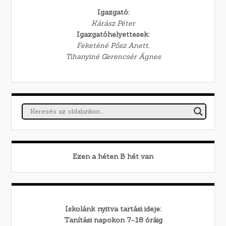
Igazgató:
Kárász Péter
Igazgatóhelyettesek:
Feketéné Pősz Anett,
Tihanyiné Gerencsér Ágnes
Ezen a héten
B
hét van
Iskolánk nyitva tartási ideje:
Tanítási napokon 7-18 óráig