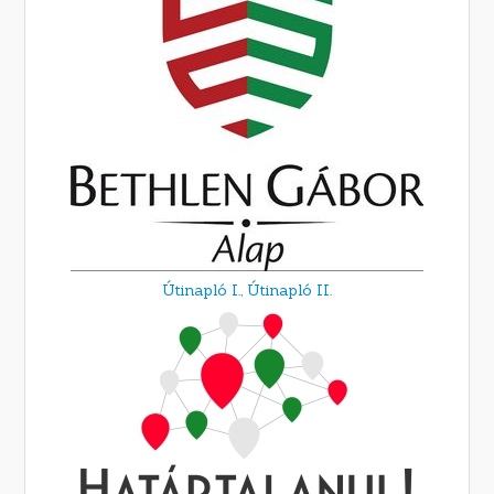
Útinapló I.,
Útinapló II.