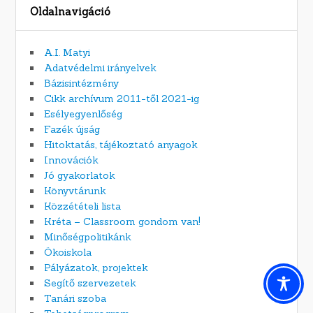
Oldalnavigáció
A.I. Matyi
Adatvédelmi irányelvek
Bázisintézmény
Cikk archívum 2011-től 2021-ig
Esélyegyenlőség
Fazék újság
Hitoktatás, tájékoztató anyagok
Innovációk
Jó gyakorlatok
Könyvtárunk
Közzétételi lista
Kréta – Classroom gondom van!
Minőségpolitikánk
Ökoiskola
Pályázatok, projektek
Segítő szervezetek
Tanári szoba