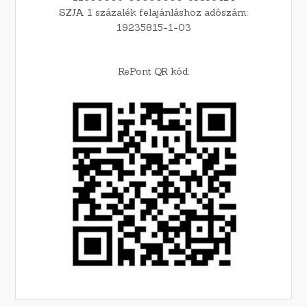
SZJA 1 százalék felajánláshoz adószám:
19235815-1-03
RePont QR kód: