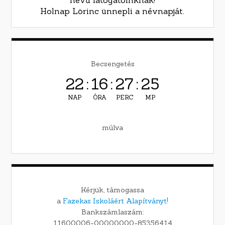
nevű látogatóinknak!
Holnap Lörinc ünnepli a névnapját.
Becsengetés
22
:
16
:
27
:
22
NAP
ÓRA
PERC
MP
múlva
Kérjük, támogassa
a
Fazekas Iskoláért Alapítványt!
Bankszámlaszám:
11600006-00000000-85356414