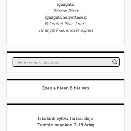
Igazgató:
Kárász Péter
Igazgatóhelyettesek:
Feketéné Pősz Anett,
Tihanyiné Gerencsér Ágnes
Ezen a héten
B
hét van
Iskolánk nyitva tartási ideje:
Tanítási napokon 7-18 óráig