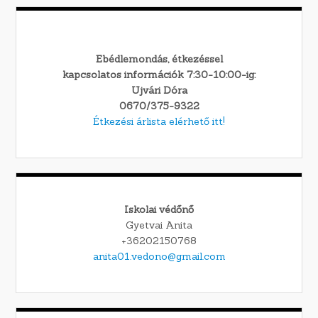
Ebédlemondás, étkezéssel
kapcsolatos információk 7:30-10:00-ig:
Ujvári Dóra
0670/375-9322
Étkezési árlista elérhető itt!
Iskolai védőnő
Gyetvai Anita
+36202150768
anita01.vedono@gmail.com